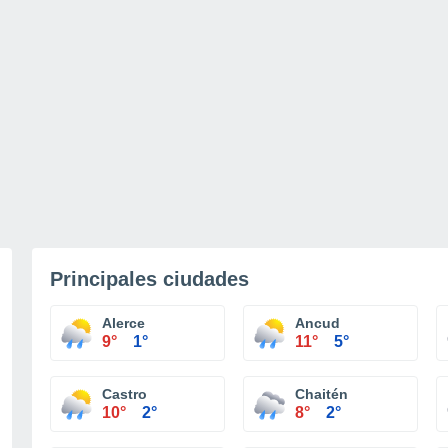
Principales ciudades
Alerce
Ancud
9°
1°
11°
5°
Castro
Chaitén
10°
2°
8°
2°