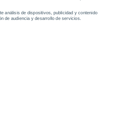
-
26
km/h
28
-
48
km/h
29
-
50
km/h
19
-
39
km/h
e análisis de dispositivos, publicidad y contenido
n de audiencia y desarrollo de servicios.
Oeste
0 Bajo
4
-
11 km/h
FPS:
no
Norte
0 Bajo
4
-
10 km/h
FPS:
no
Norte
0 Bajo
7
-
13 km/h
FPS:
no
Norte
0 Bajo
11
-
20 km/h
FPS:
no
Norte
1 Bajo
18
-
34 km/h
FPS:
no