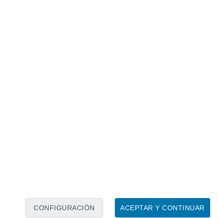
Calendario lunar
Lun
Mar
Mié
Jue
Vie
Sáb
Dom
6
7
8
9
10
11
12
13
14
15
16
17
18
19
CONFIGURACIÓN
ACEPTAR Y CONTINUAR