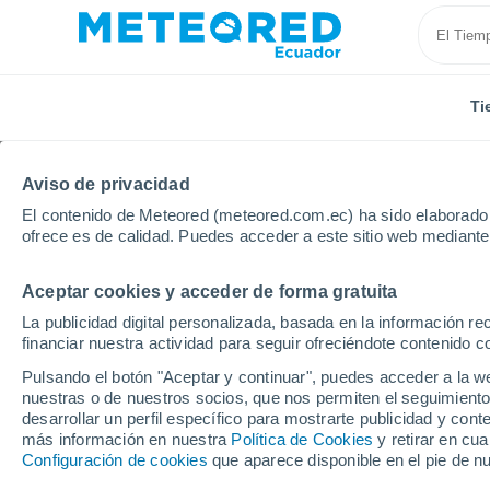
Ti
Aviso de privacidad
El contenido de Meteored (meteored.com.ec) ha sido elaborado p
ofrece es de calidad. Puedes acceder a este sitio web mediante
Aceptar cookies y acceder de forma gratuita
Inicio
Chile
Región de Los Lagos
Coihuín
La publicidad digital personalizada, basada en la información r
financiar nuestra actividad para seguir ofreciéndote contenido c
Tiempo en Coihuín
Pulsando el botón "Aceptar y continuar", puedes acceder a la w
nuestras o de nuestros socios, que nos permiten el seguimiento
01:36
Jueves
desarrollar un perfil específico para mostrarte publicidad y co
más información en nuestra
Política de Cookies
y retirar en cu
Configuración de cookies
que aparece disponible en el pie de n
Lluvia débil