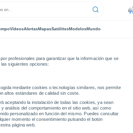
empo
Vídeos
Alertas
Mapas
Satélites
Modelos
Mundo
or profesionales para garantizar que la información que se
 las siguientes opciones:
ecogida mediante cookies o tecnologías similares, nos permite
on altos estándares de calidad sin coste.
eb aceptando la instalación de todas las cookies, ya sean
 y análisis del comportamiento en el sitio web, así como
...
ntenido personalizado en función del mismo. Puedes consultar
alquier momento el consentimiento pulsando el botón
Por horas
uestra página web.
Lluvias débiles en las próximas
horas