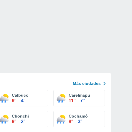
Más ciudades
Calbuco
Carelmapu
9°
4°
11°
7°
Chonchi
Cochamó
9°
2°
8°
3°