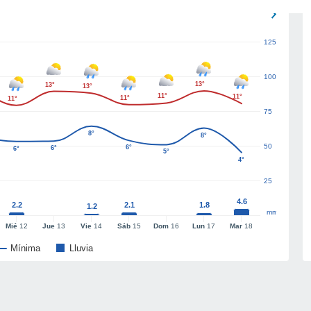
125
100
13°
13°
13°
11°
11°
11°
11°
75
8°
8°
50
6°
6°
6°
5°
4°
25
4.6
2.2
2.1
1.8
1.2
mm
Mié
12
Jue
13
Vie
14
Sáb
15
Dom
16
Lun
17
Mar
18
Mínima
Lluvia