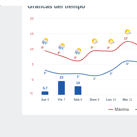
Gráficas del tiempo
20
15
12°
9°
9°
9°
10
8°
6°
6°
5
3°
3°
2°
23
1°
0
14
5.7
°C
Jue
6
Vie
7
Sáb
8
Dom
9
Lun
10
Mar
11
Máxima