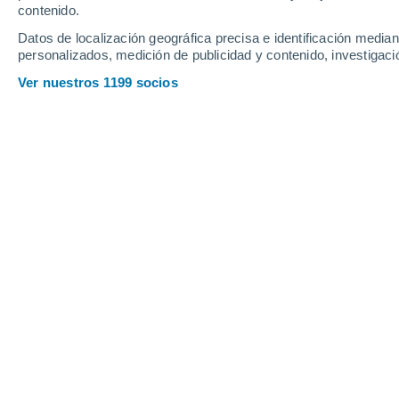
contenido.
25
-
48
km/h
20
-
35
km/h
14
26
-
46
km/h
Datos de localización geográfica precisa e identificación mediant
personalizados, medición de publicidad y contenido, investigació
Tiempo en Coihuín hoy
, 6 de agosto
Ver nuestros 1199 socios
Lluvia débil
30%
5°
02:00
0.3 mm
Sensación T.
5°
Lluvia débil
30%
5°
03:00
0.2 mm
Sensación T.
4°
Lluvia débil
30%
4°
05:00
0.1 mm
Sensación T.
2°
Lluvia débil
30%
5°
08:00
0.1 mm
Sensación T.
3°
Cubierto
8°
11:00
Sensación T.
5°