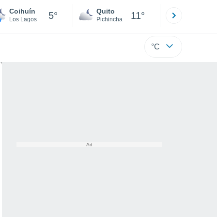
Coihuín
Quito
Cuenca
5°
11°
Los Lagos
Pichincha
Azuay
°C