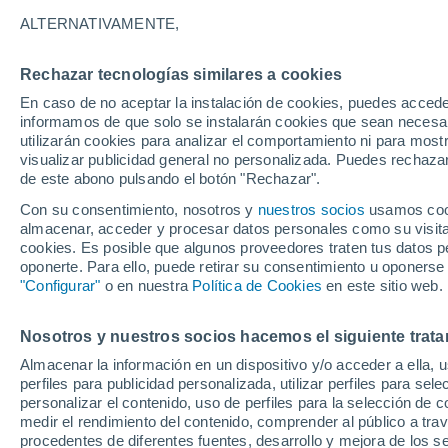
5°
ALTERNATIVAMENTE,
Rechazar tecnologías similares a cookies
30%
En caso de no aceptar la instalación de cookies, puedes accede
Sensación de 5°
0.3 mm
informamos de que solo se instalarán cookies que sean necesari
utilizarán cookies para analizar el comportamiento ni para most
visualizar publicidad general no personalizada. Puedes rechazar
de este abono pulsando el botón "Rechazar".
Tiempo 1 - 7 días
Mapa de lluvia
Satélites
Modelo
Con su consentimiento, nosotros y
nuestros socios
usamos cooki
almacenar, acceder y procesar datos personales como su visita e
cookies. Es posible que algunos proveedores traten tus datos pe
oponerte. Para ello, puede retirar su consentimiento u oponerse
Mañana
Sábado
D
Hoy
"Configurar"
o en nuestra
Política de Cookies
en este sitio web.
7 Ago
8 Ago
6 Ago
Nosotros y nuestros socios hacemos el siguiente trata
Almacenar la información en un dispositivo y/o acceder a ella, 
90%
90%
90%
perfiles para publicidad personalizada, utilizar perfiles para sele
23 mm
14 mm
5.7 mm
personalizar el contenido, uso de perfiles para la selección de c
8°
/
2°
6°
/
2°
9°
/
3°
medir el rendimiento del contenido, comprender al público a tra
procedentes de diferentes fuentes, desarrollo y mejora de los se