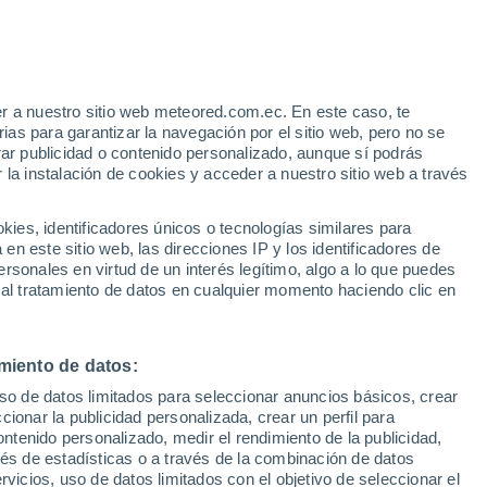
r a nuestro sitio web meteored.com.ec. En este caso, te
as para garantizar la navegación por el sitio web, pero no se
rar publicidad o contenido personalizado, aunque sí podrás
 la instalación de cookies y acceder a nuestro sitio web a través
s
es, identificadores únicos o tecnologías similares para
n este sitio web, las direcciones IP y los identificadores de
rsonales en virtud de un interés legítimo, algo a lo que puedes
 al tratamiento de datos en cualquier momento haciendo clic en
omingo
Lunes
Martes
Miércoles
9 Ago
10 Ago
11 Ago
12 Ago
miento de datos:
uso de datos limitados para seleccionar anuncios básicos, crear
40%
ccionar la publicidad personalizada, crear un perfil para
2.2 mm
ontenido personalizado, medir el rendimiento de la publicidad,
9°
/
1°
9°
/
3°
12°
/
6°
11°
/
6°
vés de estadísticas o a través de la combinación de datos
rvicios, uso de datos limitados con el objetivo de seleccionar el