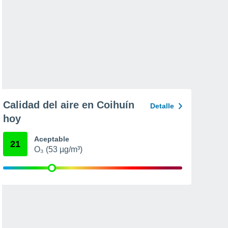
Calidad del aire en Coihuín
Detalle
hoy
Aceptable
21
O₃ (53 µg/m³)