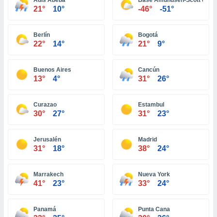
Adis Abeba
Base Amundsen-Scott del Po
ón de
21°
10°
-46°
-51°
uedes
uestro sitio
ed.com.ec.
Berlín
Bogotá
o, te
22°
14°
21°
9°
 de que
talarán
e sean
Buenos Aires
Cancún
para
13°
4°
31°
26°
a
por el sitio
o se
Curazao
Estambul
cookies para
30°
27°
31°
23°
nto ni para
Jerusalén
Madrid
licidad o
31°
18°
38°
24°
ado, aunque
sualizar
Marrakech
Nueva York
general no
41°
23°
33°
24°
ada. Puedes
 instalación
y acceder a
Panamá
Punta Cana
io web a