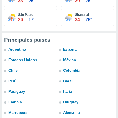
33°
25°
30°
26°
ste abono
 botón
.
São Paulo
Shanghai
26°
17°
34°
28°
nto,
cios
Principales países
kies,
ores únicos
Argentina
España
as similares
nar,
Estados Unidos
México
rocesar
onales como
Chile
Colombia
 este sitio
recciones IP
Perú
Brasil
ficadores de
 posible
Paraguay
Italia
s
 traten tus
nales en
Francia
Uruguay
 interés
go a lo que
Marruecos
Alemania
nerte. Para