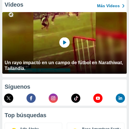
ublicidad y
Vídeos
Más Vídeos
do en
 mismo.
sultar más
 en nuestra
 Cookies
y
ualquier
ento
 botón
ación de
Un rayo impactó en un campo de fútbol en Narathiwat,
kies
Tailandia.
 disponible
e nuestra
.
Síguenos
IVAMENTE,
as
Top búsquedas
 a cookies
 no aceptar