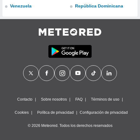
retirar su
Venezuela
República Dominicana
ento u
 de datos
er momento
ic en
o en
 Cookies
en
eb.
y
socios
el
to de
Contacto
Sobre nosotros
FAQ
Términos de uso
la
Cookies
Política de privacidad
Configuración de privacidad
 en un
 y/o acceder
© 2026 Meteored. Todos los derechos reservados
 de datos
ara
 anuncios