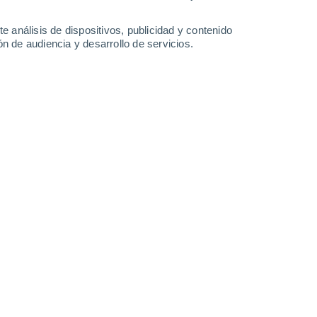
e análisis de dispositivos, publicidad y contenido
n de audiencia y desarrollo de servicios.
 personales?
rvicios y actividad de la empresa. Estos fines se
on la empresa (usuario, cliente, empleado, socio,
ones de atención y soporte al cliente y las