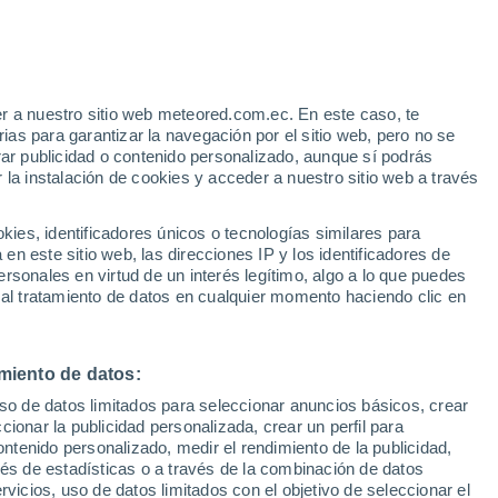
 que enlazan a la presente política.
r a nuestro sitio web meteored.com.ec. En este caso, te
de dichas fuentes se realizará según lo dispuesto
as para garantizar la navegación por el sitio web, pero no se
e Protección de Datos, Ley Orgánica Española
rar publicidad o contenido personalizado, aunque sí podrás
rantía de derechos digitales y demás normativa
 la instalación de cookies y acceder a nuestro sitio web a través
es, identificadores únicos o tecnologías similares para
d de la empresa se exponen los siguientes
n este sitio web, las direcciones IP y los identificadores de
rsonales en virtud de un interés legítimo, algo a lo que puedes
 al tratamiento de datos en cualquier momento haciendo clic en
nto de sus datos?
miento de datos:
uso de datos limitados para seleccionar anuncios básicos, crear
ccionar la publicidad personalizada, crear un perfil para
ontenido personalizado, medir el rendimiento de la publicidad,
vés de estadísticas o a través de la combinación de datos
MURCIA) ESPAÑA
rvicios, uso de datos limitados con el objetivo de seleccionar el