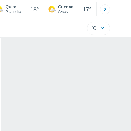
Quito
Cuenca
Atacames
18°
17°
Pichincha
Azuay
Esmeraldas
°C