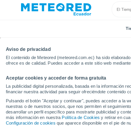
Ti
Inicio
Política General de Privacidad de Meteored
Aviso de privacidad
El contenido de Meteored (meteored.com.ec) ha sido elaborado p
Política General de Pr
ofrece es de calidad. Puedes acceder a este sitio web mediante
Aceptar cookies y acceder de forma gratuita
ALPRED S.L., en adelante "empresa" o "Meteore
del Sitio/App web y otros interesados habiendo
La publicidad digital personalizada, basada en la información r
financiar nuestra actividad para seguir ofreciéndote contenido c
Formularios web y Dashboard (incluyendo Mete
Pulsando el botón "Aceptar y continuar", puedes acceder a la w
nuestras o de nuestros socios, que nos permiten el seguimiento
Correo electrónico.
desarrollar un perfil específico para mostrarte publicidad y co
más información en nuestra
Política de Cookies
y retirar en cu
Configuración de cookies
que aparece disponible en el pie de n
Contacto telefónico.