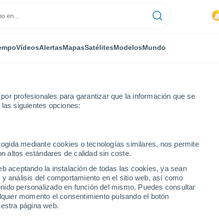
empo
Vídeos
Alertas
Mapas
Satélites
Modelos
Mundo
or profesionales para garantizar que la información que se
ivacidad de Meteored
 las siguientes opciones:
d", puede recoger y tratar datos de los usuarios
 sido obtenidos por diferentes medios como:
ecogida mediante cookies o tecnologías similares, nos permite
on altos estándares de calidad sin coste.
ored Business y paneles comunitarios).
eb aceptando la instalación de todas las cookies, ya sean
 y análisis del comportamiento en el sitio web, así como
ntenido personalizado en función del mismo. Puedes consultar
alquier momento el consentimiento pulsando el botón
uestra página web.