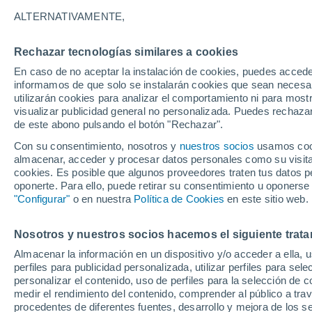
Aplicaciones Software (Apps)
ALTERNATIVAMENTE,
Otros servicios y/o Sitio/Apps webs corporativos
Rechazar tecnologías similares a cookies
En caso de no aceptar la instalación de cookies, puedes accede
El tratamiento de los datos recabados a través 
informamos de que solo se instalarán cookies que sean necesari
en el Reglamento Europeo 2016/679 General d
utilizarán cookies para analizar el comportamiento ni para most
3/2018 de Protección de Datos Personales y ga
visualizar publicidad general no personalizada. Puedes rechazar
vigente al respecto.
de este abono pulsando el botón "Rechazar".
Con su consentimiento, nosotros y
nuestros socios
usamos cooki
A efectos de presentar la política de privacida
almacenar, acceder y procesar datos personales como su visita e
epígrafes:
cookies. Es posible que algunos proveedores traten tus datos pe
oponerte. Para ello, puede retirar su consentimiento u oponerse
"Configurar"
o en nuestra
Política de Cookies
en este sitio web.
1. ¿Quién es el Responsable de Tratamie
Nosotros y nuestros socios hacemos el siguiente trata
Almacenar la información en un dispositivo y/o acceder a ella, 
Identidad
ALPRED S.L.
perfiles para publicidad personalizada, utilizar perfiles para sele
NIF/CIF
B73088700
personalizar el contenido, uso de perfiles para la selección de c
medir el rendimiento del contenido, comprender al público a tra
Dirección
C/MAYOR 46, 30893 ALMENDRICOS (
procedentes de diferentes fuentes, desarrollo y mejora de los se