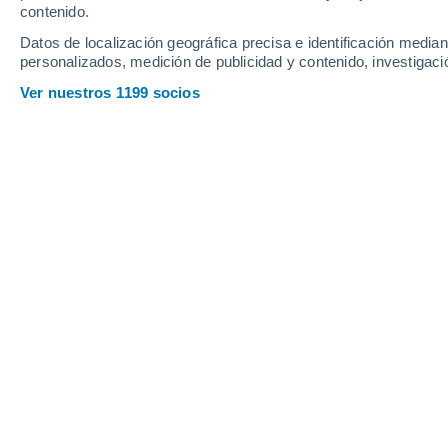
contenido.
Teléfono
968485304
Datos de localización geográfica precisa e identificación mediant
Email
info@meteored.com
personalizados, medición de publicidad y contenido, investigació
Ver nuestros 1199 socios
2. ¿Con qué finalidad tratamos sus datos
Principalmente para la normal gestión de los se
corresponderá en función del tipo de relación c
colaborador, proveedor):
Administración interna
Gestión económica, financiera y contable
Gestión de recursos humanos
Gestión de los servicios
Gestión y promoción comercial incluidas las acci
comunicaciones informativas y newsletter