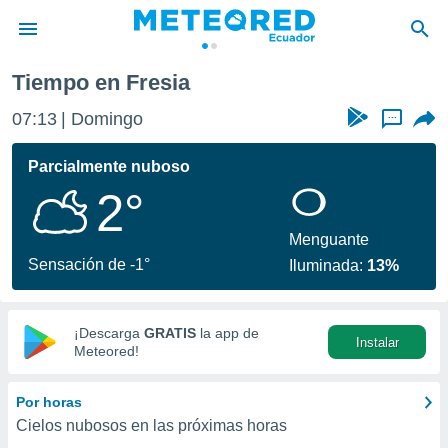
Tiempo en Fresia
privacidad
07:13
Domingo
...
o de
com.ec) ha
Parcialmente nuboso
ado por
2°
es para
ue la
 que se
Menguante
e calidad.
Sensación de -1°
Iluminada:
13%
eder a este
ediante las
opciones:
¡Descarga
GRATIS
la app de
Instalar
ookies y
Meteored!
e forma
Por horas
d digital
Cielos nubosos en las próximas horas
ada, basada