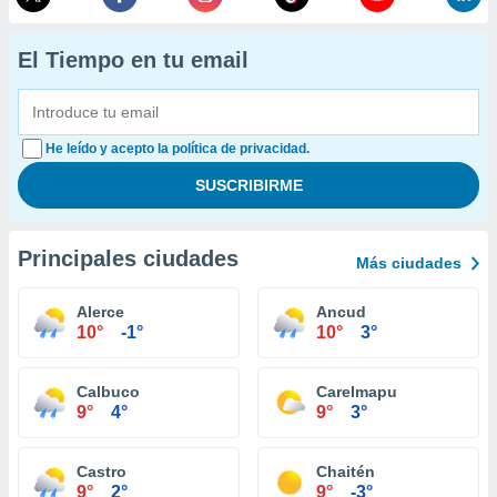
El Tiempo en tu email
He leído y acepto la política de privacidad.
Principales ciudades
Más ciudades
Alerce
Ancud
10°
-1°
10°
3°
Calbuco
Carelmapu
9°
4°
9°
3°
Castro
Chaitén
9°
2°
9°
-3°