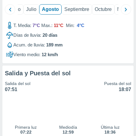
ados con el
 seleccionar
yo
Junio
Julio
Agosto
Septiembre
Octubre
Noviemb
o.
calización
T. Media:
7°C
Max.:
11°C
Min:
4°C
precisa e
ión mediante
Días de lluvia:
20
días
, publicidad
Acum. de lluvia:
189 mm
Viento medio:
12 km/h
dos,
 publicidad
,
Salida y Puesta del sol
ón de
 desarrollo
Salida del sol
Puesta del sol
s.
07:51
18:07
tros 1199
ios
Primera luz
Mediodía
Última luz
07:22
12:59
18:36