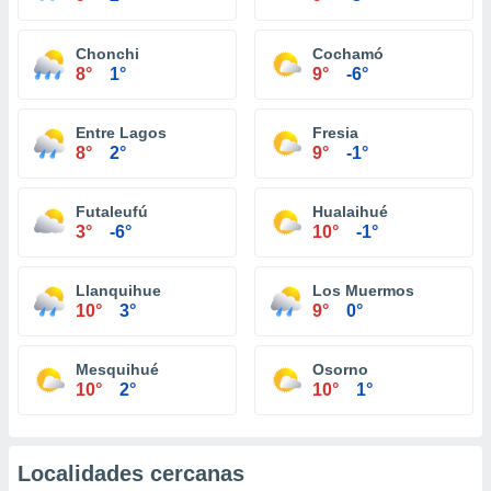
Chonchi
Cochamó
8°
1°
9°
-6°
Entre Lagos
Fresia
8°
2°
9°
-1°
Futaleufú
Hualaihué
3°
-6°
10°
-1°
Llanquihue
Los Muermos
10°
3°
9°
0°
Mesquihué
Osorno
10°
2°
10°
1°
Localidades cercanas