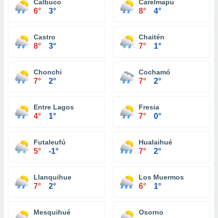
Calbuco
Carelmapu
6°
3°
8°
4°
Castro
Chaitén
8°
3°
7°
1°
Chonchi
Cochamó
7°
2°
7°
2°
Entre Lagos
Fresia
4°
1°
7°
0°
Futaleufú
Hualaihué
5°
-1°
7°
2°
Llanquihue
Los Muermos
7°
2°
6°
1°
Mesquihué
Osorno