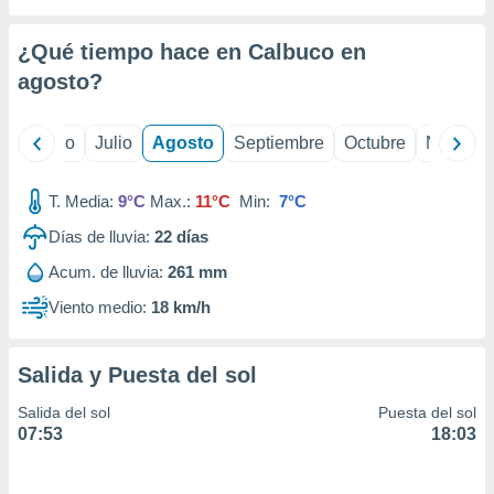
ados con el
 seleccionar
o.
¿Qué tiempo hace en Calbuco en
calización
agosto
?
precisa e
ión mediante
yo
Junio
Julio
Agosto
Septiembre
Octubre
Noviemb
, publicidad
T. Media:
9°C
Max.:
11°C
Min:
7°C
dos,
 publicidad
Días de lluvia:
22
días
,
ón de
Acum. de lluvia:
261 mm
 desarrollo
Viento medio:
18 km/h
s.
tros 1199
ios
Salida y Puesta del sol
Salida del sol
Puesta del sol
07:53
18:03