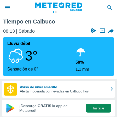
Tiempo en Calbuco
privacidad
08:13
Sábado
...
o de
com.ec) ha
Lluvia débil
ado por
3°
es para
ue la
 que se
50%
e calidad.
Sensación de 0°
1.1 mm
eder a este
ediante las
opciones:
Aviso de nivel amarillo
Alerta moderada por nevadas en Calbuco hoy
ookies y
e forma
¡Descarga
GRATIS
la app de
Instalar
d digital
Meteored!
ada, basada