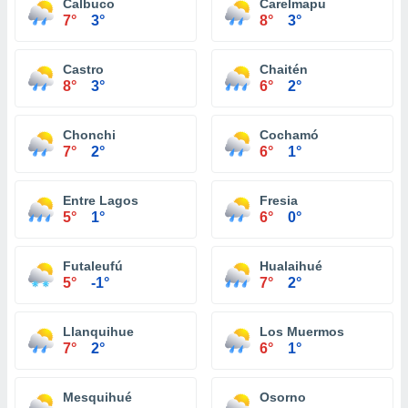
Calbuco
Carelmapu
7°
3°
8°
3°
Castro
Chaitén
8°
3°
6°
2°
Chonchi
Cochamó
7°
2°
6°
1°
Entre Lagos
Fresia
5°
1°
6°
0°
Futaleufú
Hualaihué
5°
-1°
7°
2°
Llanquihue
Los Muermos
7°
2°
6°
1°
Mesquihué
Osorno