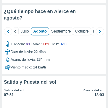
ados con el
 seleccionar
o.
¿Qué tiempo hace en Alerce en
calización
agosto
?
precisa e
ión mediante
yo
Junio
Julio
Agosto
Septiembre
Octubre
Noviemb
, publicidad
T. Media:
8°C
Max.:
11°C
Min:
6°C
dos,
 publicidad
Días de lluvia:
22
días
,
ón de
Acum. de lluvia:
284 mm
 desarrollo
Viento medio:
14 km/h
s.
tros 1199
ios
Salida y Puesta del sol
Salida del sol
Puesta del sol
07:51
18:03