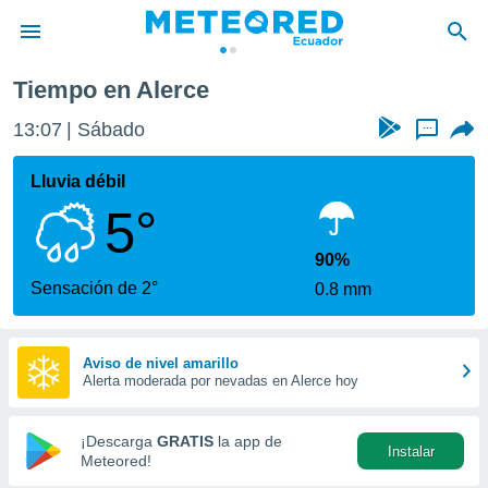
Tiempo en Alerce
privacidad
13:07
Sábado
...
o de
com.ec) ha
Lluvia débil
ado por
5°
es para
ue la
 que se
90%
e calidad.
Sensación de 2°
0.8 mm
eder a este
ediante las
opciones:
Aviso de nivel amarillo
Alerta moderada por nevadas en Alerce hoy
ookies y
e forma
¡Descarga
GRATIS
la app de
Instalar
d digital
Meteored!
ada, basada