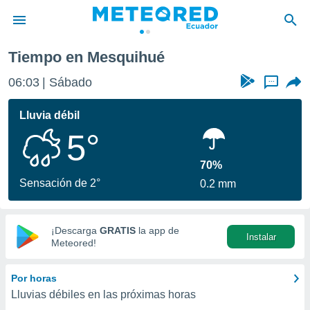
Tiempo en Mesquihué
privacidad
06:03
Sábado
...
o de
com.ec) ha
Lluvia débil
ado por
5°
es para
ue la
 que se
70%
e calidad.
Sensación de 2°
0.2 mm
eder a este
ediante las
opciones:
¡Descarga
GRATIS
la app de
Instalar
ookies y
Meteored!
e forma
Por horas
d digital
Lluvias débiles en las próximas horas
ada, basada