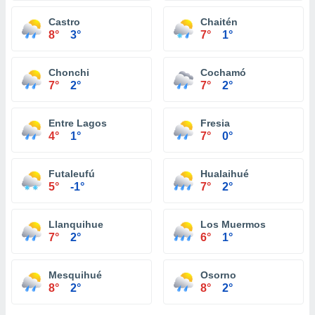
Castro
Chaitén
8°
3°
7°
1°
Chonchi
Cochamó
7°
2°
7°
2°
Entre Lagos
Fresia
4°
1°
7°
0°
Futaleufú
Hualaihué
5°
-1°
7°
2°
Llanquihue
Los Muermos
7°
2°
6°
1°
Mesquihué
Osorno
8°
2°
8°
2°