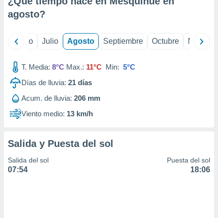
¿Qué tiempo hace en Mesquihué en
ados con el
 seleccionar
agosto
?
o.
calización
yo
Junio
Julio
Agosto
Septiembre
Octubre
Noviemb
precisa e
ión mediante
T. Media:
8°C
Max.:
11°C
Min:
5°C
, publicidad
Días de lluvia:
21
días
dos,
Acum. de lluvia:
206 mm
 publicidad
,
Viento medio:
13 km/h
ón de
 desarrollo
s.
Salida y Puesta del sol
tros 1199
Salida del sol
Puesta del sol
ios
07:54
18:06