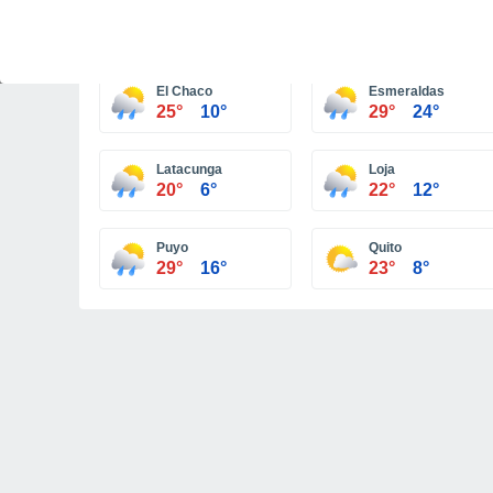
Ambato
Atacames
19°
9°
29°
24°
El Chaco
Esmeraldas
25°
10°
29°
24°
Latacunga
Loja
20°
6°
22°
12°
Puyo
Quito
29°
16°
23°
8°