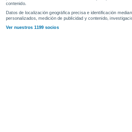
contenido.
Provincias Ecuador
Datos de localización geográfica precisa e identificación mediant
personalizados, medición de publicidad y contenido, investigació
Ver nuestros 1199 socios
Principales ciudades