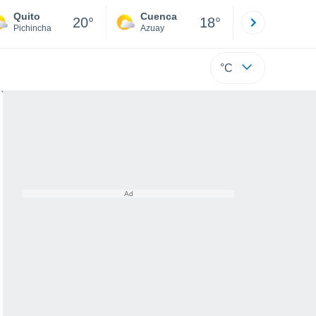
Quito
Cuenca
Atacames
20°
18°
Pichincha
Azuay
Esmeraldas
°C