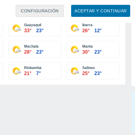
Baños
Cuenca
22°
9°
22°
8°
CONFIGURACIÓN
ACEPTAR Y CONTINUAR
Guayaquil
Ibarra
33°
23°
26°
12°
Machala
Manta
28°
23°
30°
23°
Riobamba
Salinas
21°
7°
25°
23°