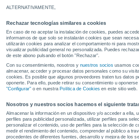
24°
ALTERNATIVAMENTE,
Atacames
28°
Rechazar tecnologías similares a cookies
24°
Pedernales
En caso de no aceptar la instalación de cookies, puedes accede
informamos de que solo se instalarán cookies que sean necesari
utilizarán cookies para analizar el comportamiento ni para most
29°
23°
visualizar publicidad general no personalizada. Puedes rechazar
Valencia
Manta
de este abono pulsando el botón "Rechazar".
33°
24°
Con su consentimiento, nosotros y
nuestros socios
usamos cooki
Colimes
almacenar, acceder y procesar datos personales como su visita e
25°
33°
cookies. Es posible que algunos proveedores traten tus datos pe
23°
23°
oponerte. Para ello, puede retirar su consentimiento u oponerse
Salinas
A
Guayaquil
"Configurar"
o en nuestra
Política de Cookies
en este sitio web.
28°
Cue
Nosotros y nuestros socios hacemos el siguiente trata
23°
Machala
Almacenar la información en un dispositivo y/o acceder a ella, 
perfiles para publicidad personalizada, utilizar perfiles para sele
28°
personalizar el contenido, uso de perfiles para la selección de c
17°
Loja
medir el rendimiento del contenido, comprender al público a tra
Pindal
procedentes de diferentes fuentes, desarrollo y mejora de los se