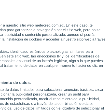
16°
5°
Julio
Andrade
31°
21°
23°
Lago Agrio
25°
9°
r a nuestro sitio web meteored.com.ec. En este caso, te
11°
Quito
as para garantizar la navegación por el sitio web, pero no se
El Chaco
rar publicidad o contenido personalizado, aunque sí podrás
31°
31°
23°
 la instalación de cookies y acceder a nuestro sitio web a través
18°
22°
Tena
10°
Baños
es, identificadores únicos o tecnologías similares para
n este sitio web, las direcciones IP y los identificadores de
21°
rsonales en virtud de un interés legítimo, algo a lo que puedes
29°
9°
15°
 al tratamiento de datos en cualquier momento haciendo clic en
lausí
Macas
21°
8°
nca
miento de datos:
uso de datos limitados para seleccionar anuncios básicos, crear
22°
ccionar la publicidad personalizada, crear un perfil para
12°
ontenido personalizado, medir el rendimiento de la publicidad,
vés de estadísticas o a través de la combinación de datos
rvicios, uso de datos limitados con el objetivo de seleccionar el