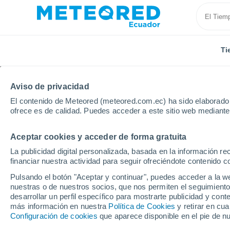
Ti
Aviso de privacidad
El contenido de Meteored (meteored.com.ec) ha sido elaborado p
ofrece es de calidad. Puedes acceder a este sitio web mediante
Aceptar cookies y acceder de forma gratuita
La publicidad digital personalizada, basada en la información r
Tiempo a 14 días Ecua
financiar nuestra actividad para seguir ofreciéndote contenido c
Pulsando el botón "Aceptar y continuar", puedes acceder a la w
nuestras o de nuestros socios, que nos permiten el seguimiento
Hoy, 7 agosto
Todo el día
Símbolo
desarrollar un perfil específico para mostrarte publicidad y co
más información en nuestra
Política de Cookies
y retirar en cu
Configuración de cookies
que aparece disponible en el pie de n
28°
San 