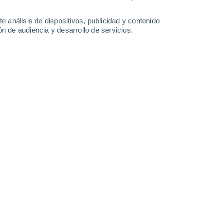
e análisis de dispositivos, publicidad y contenido
Leaflet
|
©
OpenStreetMap
|
ECMWF
by © Meteored
n de audiencia y desarrollo de servicios.