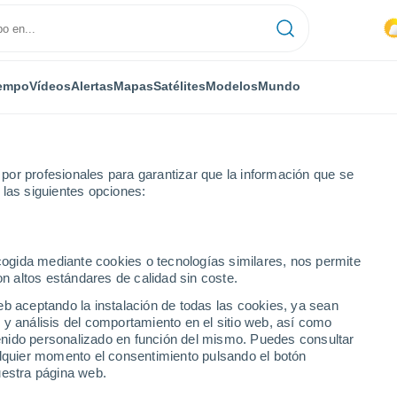
empo
Vídeos
Alertas
Mapas
Satélites
Modelos
Mundo
or profesionales para garantizar que la información que se
 las siguientes opciones:
ecogida mediante cookies o tecnologías similares, nos permite
dor
on altos estándares de calidad sin coste.
eb aceptando la instalación de todas las cookies, ya sean
 y análisis del comportamiento en el sitio web, así como
ntenido personalizado en función del mismo. Puedes consultar
alquier momento el consentimiento pulsando el botón
31°
uestra página web.
23°
Lorenzo