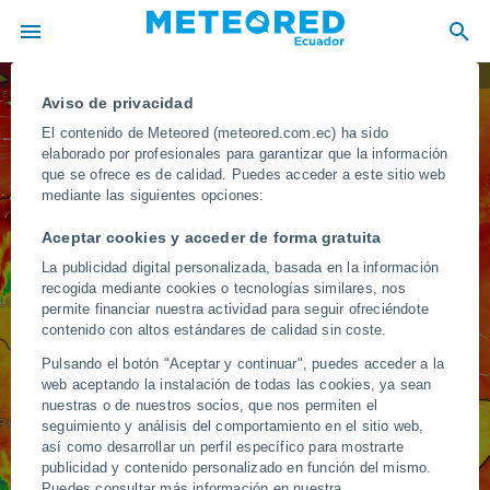
Temperatura
REPÚBLICA DOMINICANA
Aviso de privacidad
El contenido de Meteored (meteored.com.ec) ha sido
elaborado por profesionales para garantizar que la información
BARBADOS
que se ofrece es de calidad. Puedes acceder a este sitio web
ARUBA
mediante las siguientes opciones:
TRINIDAD Y TOBAGO
VENEZUELA
Aceptar cookies y acceder de forma gratuita
La publicidad digital personalizada, basada en la información
GUYANA
SURINAM
recogida mediante cookies o tecnologías similares, nos
LOMBIA
permite financiar nuestra actividad para seguir ofreciéndote
contenido con altos estándares de calidad sin coste.
Pulsando el botón "Aceptar y continuar", puedes acceder a la
web aceptando la instalación de todas las cookies, ya sean
nuestras o de nuestros socios, que nos permiten el
RÚ
seguimiento y análisis del comportamiento en el sitio web,
así como desarrollar un perfil específico para mostrarte
BRASIL
publicidad y contenido personalizado en función del mismo.
Puedes consultar más información en nuestra