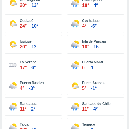
Antofagasta
Concepción
ón de
20°
13°
10°
4°
uedes
uestro sitio
ed.com.ec.
Copiapó
Coyhaique
o, te
24°
10°
4°
-6°
 de que
talarán
e sean
Iquique
Isla de Pascua
para
20°
12°
18°
16°
a
por el sitio
o se
La Serena
Puerto Montt
cookies para
17°
6°
6°
1°
nto ni para
Puerto Natales
Punta Arenas
licidad o
4°
-3°
5°
-1°
ado, aunque
sualizar
Rancagua
Santiago de Chile
general no
11°
2°
11°
4°
ada. Puedes
 instalación
y acceder a
Talca
Temuco
io web a