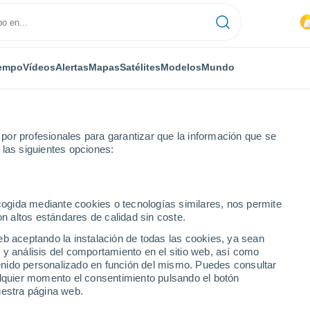
empo
Vídeos
Alertas
Mapas
Satélites
Modelos
Mundo
or profesionales para garantizar que la información que se
 las siguientes opciones:
ecogida mediante cookies o tecnologías similares, nos permite
on altos estándares de calidad sin coste.
 ciudades de la Región
eb aceptando la instalación de todas las cookies, ya sean
 y análisis del comportamiento en el sitio web, así como
ntenido personalizado en función del mismo. Puedes consultar
alquier momento el consentimiento pulsando el botón
uestra página web.