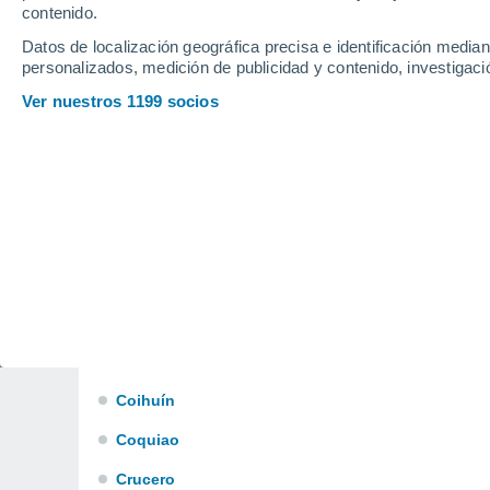
Casa de Lata
contenido.
Datos de localización geográfica precisa e identificación mediant
Casma
personalizados, medición de publicidad y contenido, investigació
Cebadal
Ver nuestros 1199 socios
Chacao
Chadmo
Chaitén
Chelín
Chonchi
Chucalen
Cochamó
Coihuín
Coquiao
Crucero