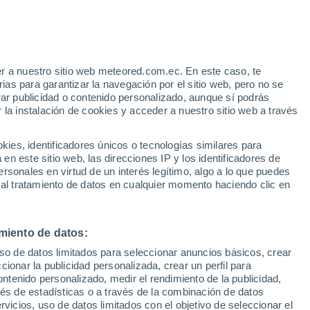
egión de Los Lagos
Ensenada
r a nuestro sitio web meteored.com.ec. En este caso, te
as para garantizar la navegación por el sitio web, pero no se
Frutillar
rar publicidad o contenido personalizado, aunque sí podrás
 la instalación de cookies y acceder a nuestro sitio web a través
Frutillar Alto
Futaleufú
es, identificadores únicos o tecnologías similares para
n este sitio web, las direcciones IP y los identificadores de
Hualaihué
rsonales en virtud de un interés legítimo, algo a lo que puedes
 al tratamiento de datos en cualquier momento haciendo clic en
Hueyusca
La Ensenada
miento de datos:
Lenca
uso de datos limitados para seleccionar anuncios básicos, crear
Llancahué
ccionar la publicidad personalizada, crear un perfil para
ontenido personalizado, medir el rendimiento de la publicidad,
Lliuco
vés de estadísticas o a través de la combinación de datos
rvicios, uso de datos limitados con el objetivo de seleccionar el