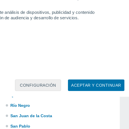
Las Quemas
e análisis de dispositivos, publicidad y contenido
Los Ulmos
n de audiencia y desarrollo de servicios.
Palena
Parga
Pargua
Petrohué
Peulla
Puerto Octay
Quemchi
CONFIGURACIÓN
ACEPTAR Y CONTINUAR
Quetalco
Río Negro
San Juan de la Costa
San Pablo