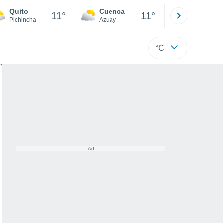
Quito
Cuenca
Atacames
11°
11°
Pichincha
Azuay
Esmeraldas
°C