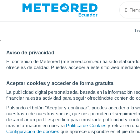
Ti
Aviso de privacidad
El contenido de Meteored (meteored.com.ec) ha sido elaborado p
ofrece es de calidad. Puedes acceder a este sitio web mediante
Aceptar cookies y acceder de forma gratuita
Inicio
Chile
Región de Los Lagos
Localidades
La publicidad digital personalizada, basada en la información r
financiar nuestra actividad para seguir ofreciéndote contenido c
El tiempo en todas las
Pulsando el botón "Aceptar y continuar", puedes acceder a la w
de Los Lagos
nuestras o de nuestros socios, que nos permiten el seguimiento
desarrollar un perfil específico para mostrarte publicidad y co
más información en nuestra
Política de Cookies
y retirar en cu
Todas las localidades de la Región de Los Lagos
Configuración de cookies
que aparece disponible en el pie de n