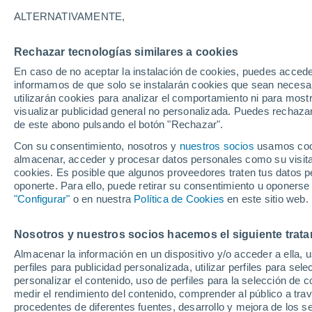
A - O
P - T
ALTERNATIVAMENTE,
Localidades más consultadas de la R
Rechazar tecnologías similares a cookies
Alao
En caso de no aceptar la instalación de cookies, puedes accede
informamos de que solo se instalarán cookies que sean necesari
Aldachildo
utilizarán cookies para analizar el comportamiento ni para most
visualizar publicidad general no personalizada. Puedes rechazar
Alerce
de este abono pulsando el botón "Rechazar".
Aucar
Con su consentimiento, nosotros y
nuestros socios
usamos cooki
almacenar, acceder y procesar datos personales como su visita e
Auchac
cookies. Es posible que algunos proveedores traten tus datos pe
oponerte. Para ello, puede retirar su consentimiento u oponerse
Ayacara
"Configurar"
o en nuestra
Política de Cookies
en este sitio web.
Bahía Mansa
Nosotros y nuestros socios hacemos el siguiente trata
Bellavista
Almacenar la información en un dispositivo y/o acceder a ella, 
Caleta Manzano
perfiles para publicidad personalizada, utilizar perfiles para sele
personalizar el contenido, uso de perfiles para la selección de c
Carelmapu
medir el rendimiento del contenido, comprender al público a tra
procedentes de diferentes fuentes, desarrollo y mejora de los se