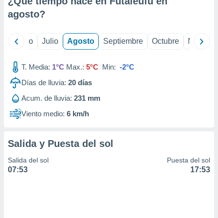
¿Qué tiempo hace en Futaleufú en
ados con el
 seleccionar
agosto
?
o.
calización
yo
Junio
Julio
Agosto
Septiembre
Octubre
Noviemb
precisa e
ión mediante
T. Media:
1°C
Max.:
5°C
Min:
-2°C
, publicidad
Días de lluvia:
20
días
dos,
Acum. de lluvia:
231 mm
 publicidad
,
Viento medio:
6 km/h
ón de
 desarrollo
s.
Salida y Puesta del sol
tros 1199
Salida del sol
Puesta del sol
ios
07:53
17:53