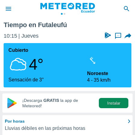
Tiempo en Futaleufú
privacidad
10:15
Jueves
...
o de
com.ec) ha
Cubierto
ado por
4°
es para
ue la
 que se
Noroeste
e calidad.
Sensación de 3°
4
35 km/h
eder a este
ediante las
opciones:
¡Descarga
GRATIS
la app de
Instalar
ookies y
Meteored!
e forma
Por horas
d digital
Lluvias débiles en las próximas horas
ada, basada