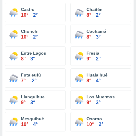
Castro
Chaitén
10°
2°
8°
2°
Chonchi
Cochamó
10°
2°
8°
3°
Entre Lagos
Fresia
8°
3°
9°
2°
Futaleufú
Hualaihué
7°
-2°
8°
4°
Llanquihue
Los Muermos
9°
3°
9°
3°
Mesquihué
Osorno
10°
4°
10°
2°