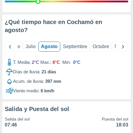
ados con el
 seleccionar
o.
calización
¿Qué tiempo hace en Cochamó en
precisa e
agosto
?
ión mediante
, publicidad
yo
Junio
Julio
Agosto
Septiembre
Octubre
Noviemb
dos,
 publicidad
T. Media:
2°C
Max.:
6°C
Min:
0°C
,
Días de lluvia:
21
días
ón de
 desarrollo
Acum. de lluvia:
397 mm
s.
Viento medio:
6 km/h
tros 1199
ios
Salida y Puesta del sol
Salida del sol
Puesta del sol
07:46
18:03