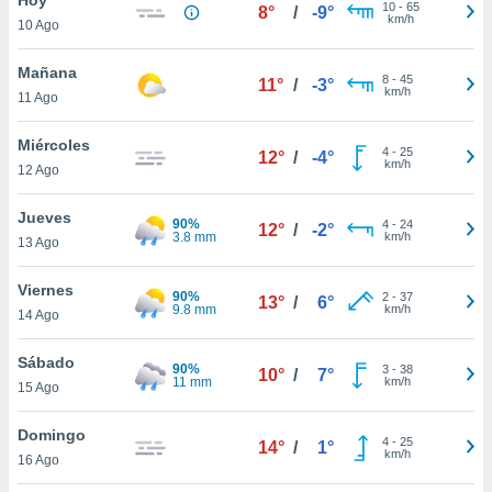
ublicidad y
10
-
65
8°
/
-9°
km/h
10 Ago
do en
 mismo.
Mañana
8
-
45
11°
/
-3°
sultar más
km/h
11 Ago
 en nuestra
 Cookies
y
Miércoles
4
-
25
ualquier
12°
/
-4°
km/h
12 Ago
ento
 botón
Jueves
90%
4
-
24
12°
/
-2°
ación de
3.8 mm
km/h
13 Ago
kies
 disponible
Viernes
90%
2
-
37
e nuestra
13°
/
6°
9.8 mm
km/h
14 Ago
.
Sábado
IVAMENTE,
90%
3
-
38
10°
/
7°
11 mm
km/h
15 Ago
as
Domingo
4
-
25
14°
/
1°
 a cookies
km/h
16 Ago
 no aceptar