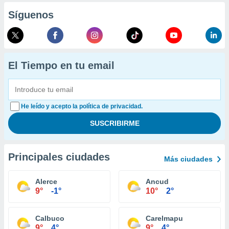
Síguenos
El Tiempo en tu email
He leído y acepto la política de privacidad.
Principales ciudades
Más ciudades
Alerce
Ancud
9°
-1°
10°
2°
Calbuco
Carelmapu
9°
4°
9°
4°