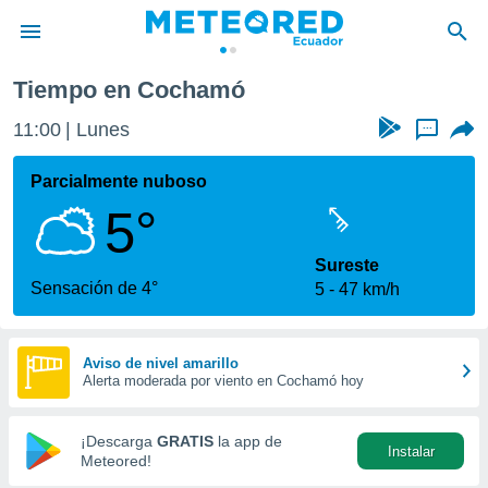
Tiempo en Cochamó
privacidad
11:00
Lunes
...
o de
com.ec) ha
Parcialmente nuboso
ado por
5°
es para
ue la
 que se
Sureste
e calidad.
Sensación de 4°
5
47 km/h
eder a este
ediante las
opciones:
Aviso de nivel amarillo
Alerta moderada por viento en Cochamó hoy
ookies y
e forma
¡Descarga
GRATIS
la app de
Instalar
d digital
Meteored!
ada, basada