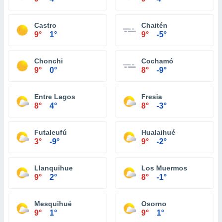
Castro
Chaitén
9°
1°
9°
-5°
Chonchi
Cochamó
9°
0°
8°
-9°
Entre Lagos
Fresia
8°
4°
8°
-3°
Futaleufú
Hualaihué
3°
-9°
9°
-2°
Llanquihue
Los Muermos
9°
2°
8°
-1°
Mesquihué
Osorno
9°
1°
9°
1°