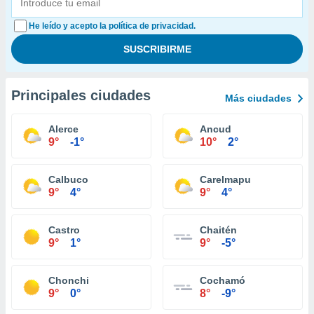
He leído y acepto la política de privacidad.
Principales ciudades
Más ciudades
Alerce
Ancud
9°
-1°
10°
2°
Calbuco
Carelmapu
9°
4°
9°
4°
Castro
Chaitén
9°
1°
9°
-5°
Chonchi
Cochamó
9°
0°
8°
-9°