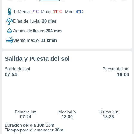
ados con el
 seleccionar
T. Media:
7°C
Max.:
11°C
Min:
4°C
o.
Días de lluvia:
20
días
calización
precisa e
Acum. de lluvia:
204 mm
ión mediante
Viento medio:
11 km/h
, publicidad
dos,
Salida y Puesta del sol
 publicidad
,
Salida del sol
Puesta del sol
ón de
07:54
18:06
 desarrollo
s.
tros 1199
ios
Primera luz
Mediodía
Última luz
07:24
13:00
18:36
Duración del día
10h 13m
Tiempo para el amanecer
38m