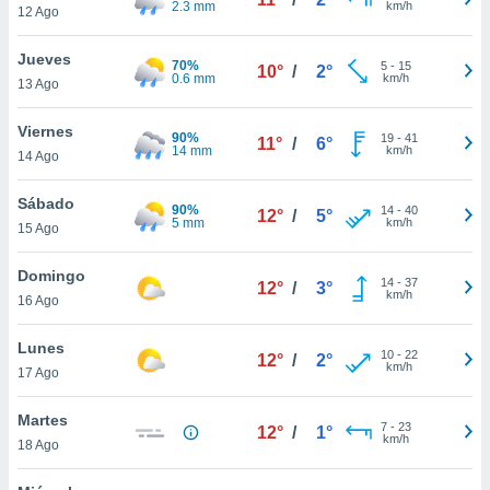
2.3 mm
km/h
ublicidad y
12 Ago
do en
Jueves
70%
5
-
15
 mismo.
10°
/
2°
0.6 mm
km/h
13 Ago
sultar más
 en nuestra
Viernes
 Cookies
y
90%
19
-
41
11°
/
6°
14 mm
km/h
ualquier
14 Ago
ento
Sábado
90%
14
-
40
12°
/
5°
 botón
5 mm
km/h
15 Ago
ación de
kies
Domingo
 disponible
14
-
37
12°
/
3°
km/h
e nuestra
16 Ago
.
Lunes
10
-
22
12°
/
2°
IVAMENTE,
km/h
17 Ago
Martes
as
7
-
23
12°
/
1°
km/h
18 Ago
 a cookies
 no aceptar