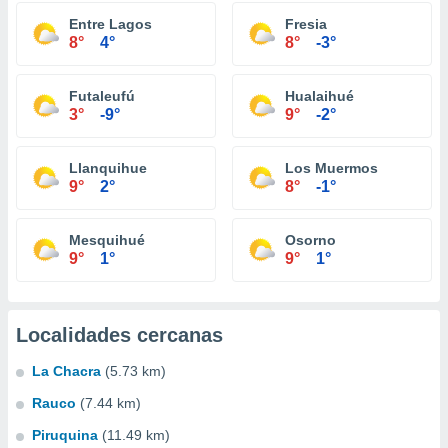
Entre Lagos
Fresia
8°
4°
8°
-3°
Futaleufú
Hualaihué
3°
-9°
9°
-2°
Llanquihue
Los Muermos
9°
2°
8°
-1°
Mesquihué
Osorno
9°
1°
9°
1°
Localidades cercanas
La Chacra
(5.73 km)
Rauco
(7.44 km)
Piruquina
(11.49 km)