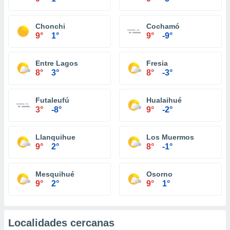
Chonchi
Cochamó
9°
1°
9°
-9°
Entre Lagos
Fresia
8°
3°
8°
-3°
Futaleufú
Hualaihué
3°
-8°
9°
-2°
Llanquihue
Los Muermos
9°
2°
8°
-1°
Mesquihué
Osorno
9°
2°
9°
1°
Localidades cercanas