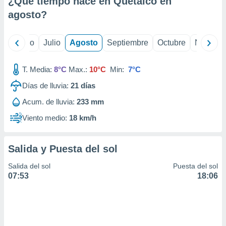
¿Qué tiempo hace en Quetalco en
ados con el
 seleccionar
agosto
?
o.
calización
yo
Junio
Julio
Agosto
Septiembre
Octubre
Noviemb
precisa e
ión mediante
T. Media:
8°C
Max.:
10°C
Min:
7°C
, publicidad
Días de lluvia:
21
días
dos,
Acum. de lluvia:
233 mm
 publicidad
,
Viento medio:
18 km/h
ón de
 desarrollo
s.
Salida y Puesta del sol
tros 1199
Salida del sol
Puesta del sol
ios
07:53
18:06