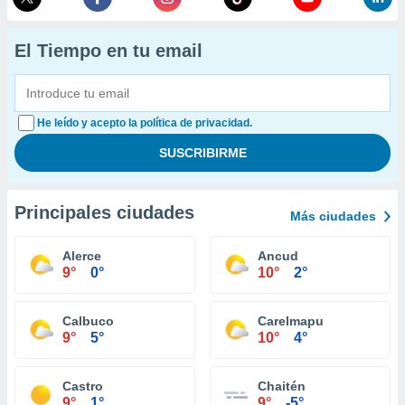
El Tiempo en tu email
He leído y acepto la política de privacidad.
Principales ciudades
Más ciudades
Alerce
Ancud
9°
0°
10°
2°
Calbuco
Carelmapu
9°
5°
10°
4°
Castro
Chaitén
9°
1°
9°
-5°