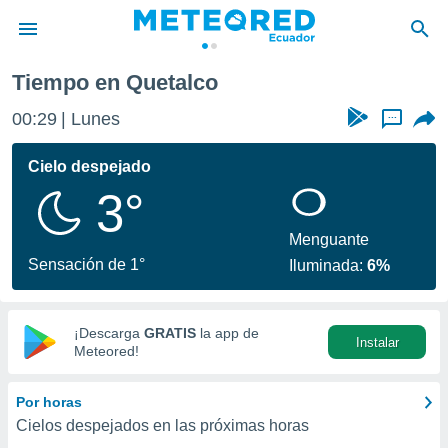
Tiempo en Quetalco
privacidad
00:29
Lunes
...
o de
com.ec) ha
Cielo despejado
ado por
3°
es para
ue la
 que se
Menguante
e calidad.
Sensación de 1°
Iluminada:
6%
eder a este
ediante las
opciones:
¡Descarga
GRATIS
la app de
Instalar
ookies y
Meteored!
e forma
Por horas
d digital
Cielos despejados en las próximas horas
ada, basada