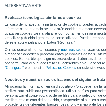
14°
ALTERNATIVAMENTE,
Rechazar tecnologías similares a cookies
Suroeste
En caso de no aceptar la instalación de cookies, puedes accede
Sensación de 14°
21
-
39 km
informamos de que solo se instalarán cookies que sean necesari
utilizarán cookies para analizar el comportamiento ni para most
visualizar publicidad general no personalizada. Puedes rechazar
de este abono pulsando el botón "Rechazar".
Tiempo 1 - 7 días
Mapa de nubosidad
Satélites
M
Con su consentimiento, nosotros y
nuestros socios
usamos cooki
almacenar, acceder y procesar datos personales como su visita e
cookies. Es posible que algunos proveedores traten tus datos pe
oponerte. Para ello, puede retirar su consentimiento u oponerse
Mañana
Lunes
Hoy
"Configurar"
o en nuestra
Política de Cookies
en este sitio web.
9 Ago
10 Ago
8 Ago
Nosotros y nuestros socios hacemos el siguiente trata
Almacenar la información en un dispositivo y/o acceder a ella, 
30%
perfiles para publicidad personalizada, utilizar perfiles para sele
0.2 mm
personalizar el contenido, uso de perfiles para la selección de c
13°
/
2°
11°
/
2°
14°
/
3°
medir el rendimiento del contenido, comprender al público a tra
procedentes de diferentes fuentes, desarrollo y mejora de los se