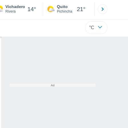
Vichadero
Quito
Cuenca
14°
21°
Rivera
Pichincha
Azuay
°C