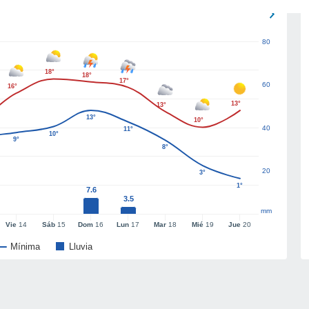
80
18°
18°
17°
60
16°
13°
13°
13°
10°
40
11°
10°
9°
8°
20
3°
1°
7.6
3.5
mm
Vie
14
Sáb
15
Dom
16
Lun
17
Mar
18
Mié
19
Jue
20
Mínima
Lluvia