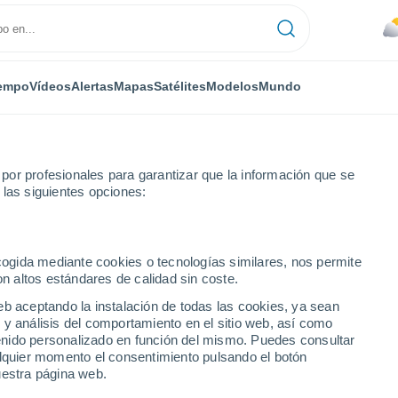
empo
Vídeos
Alertas
Mapas
Satélites
Modelos
Mundo
or profesionales para garantizar que la información que se
 las siguientes opciones:
ero
ecogida mediante cookies o tecnologías similares, nos permite
on altos estándares de calidad sin coste.
eb aceptando la instalación de todas las cookies, ya sean
 y análisis del comportamiento en el sitio web, así como
...
ntenido personalizado en función del mismo. Puedes consultar
alquier momento el consentimiento pulsando el botón
Por horas
uestra página web.
Cielos nubosos en las próximas
horas