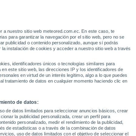
r a nuestro sitio web meteored.com.ec. En este caso, te
/h
as para garantizar la navegación por el sitio web, pero no se
rar publicidad o contenido personalizado, aunque sí podrás
 la instalación de cookies y acceder a nuestro sitio web a través
odelos
es, identificadores únicos o tecnologías similares para
n este sitio web, las direcciones IP y los identificadores de
rsonales en virtud de un interés legítimo, algo a lo que puedes
 al tratamiento de datos en cualquier momento haciendo clic en
Martes
Miércoles
Jueves
Viernes
11 Ago
12 Ago
13 Ago
14 Ago
miento de datos:
uso de datos limitados para seleccionar anuncios básicos, crear
90%
90%
ccionar la publicidad personalizada, crear un perfil para
10 mm
9.5 mm
ontenido personalizado, medir el rendimiento de la publicidad,
11°
/
2°
12°
/
5°
12°
/
8°
16°
/
9°
vés de estadísticas o a través de la combinación de datos
rvicios, uso de datos limitados con el objetivo de seleccionar el