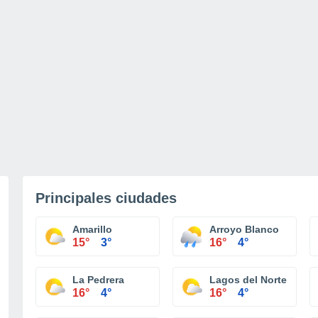
Principales ciudades
Amarillo
Arroyo Blanco
15°
3°
16°
4°
La Pedrera
Lagos del Norte
16°
4°
16°
4°