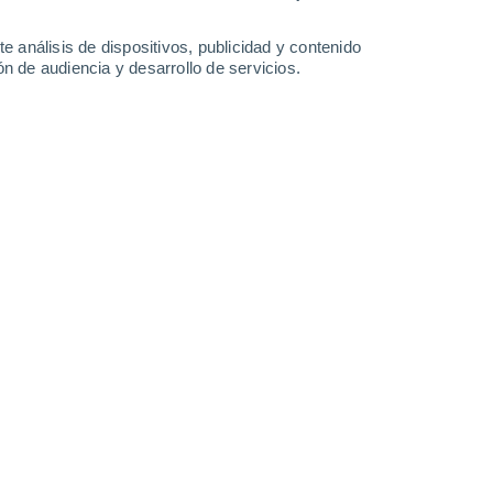
-
37
km/h
25
-
43
km/h
26
-
43
km/h
16
-
34
km/h
e análisis de dispositivos, publicidad y contenido
n de audiencia y desarrollo de servicios.
o
Suroeste
3 Medio
21
-
39 km/h
FPS:
6-10
uboso
Suroeste
2 Bajo
24
-
40 km/h
FPS:
no
uboso
Suroeste
1 Bajo
25
-
42 km/h
FPS:
no
Suroeste
0 Bajo
18
-
41 km/h
FPS:
no
Suroeste
0 Bajo
12
-
28 km/h
FPS:
no