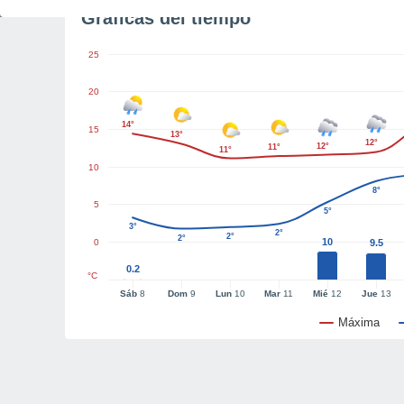
Gráficas del tiempo
25
20
14°
15
13°
12°
12°
11°
11°
10
8°
5
5°
3°
2°
2°
2°
10
0
9.5
0.2
°C
Sáb
8
Dom
9
Lun
10
Mar
11
Mié
12
Jue
13
Máxima