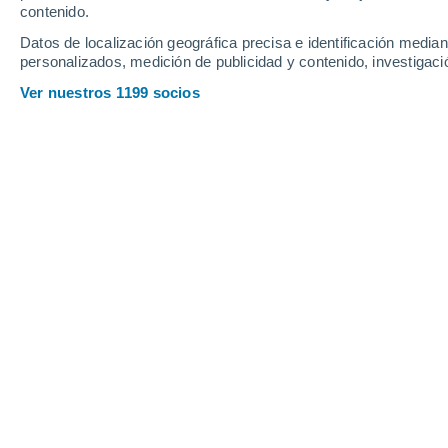
contenido.
18
-
33
km/h
16
-
31
km/h
20
25
-
42
km/h
Datos de localización geográfica precisa e identificación mediant
personalizados, medición de publicidad y contenido, investigació
Tiempo en Vichadero hoy
, 8 de agost
Ver nuestros 1199 socios
Nubes y claros
14°
14:00
Sensación T.
14°
Parcialmente n
14°
15:00
Sensación T.
14°
Parcialmente n
14°
16:00
Sensación T.
14°
Soleado
13°
17:00
Sensación T.
13°
Soleado
11°
18:00
Sensación T.
11°