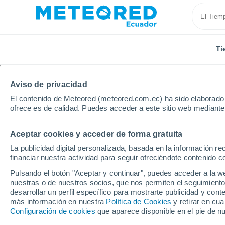
Ti
Aviso de privacidad
El contenido de Meteored (meteored.com.ec) ha sido elaborado p
ofrece es de calidad. Puedes acceder a este sitio web mediante
Aceptar cookies y acceder de forma gratuita
Inicio
Uruguay
Departamento de Rivera
Vichad
La publicidad digital personalizada, basada en la información r
financiar nuestra actividad para seguir ofreciéndote contenido c
Tiempo en Vichadero
Pulsando el botón "Aceptar y continuar", puedes acceder a la w
nuestras o de nuestros socios, que nos permiten el seguimiento
14:20
Sábado
desarrollar un perfil específico para mostrarte publicidad y co
más información en nuestra
Política de Cookies
y retirar en cu
Configuración de cookies
que aparece disponible en el pie de n
Nubes y claros