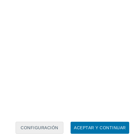
Calendario lunar
Lun
Mar
Mié
Jue
Vie
Sáb
Dom
8
9
10
11
12
13
14
15
16
17
18
19
20
21
CONFIGURACIÓN
ACEPTAR Y CONTINUAR