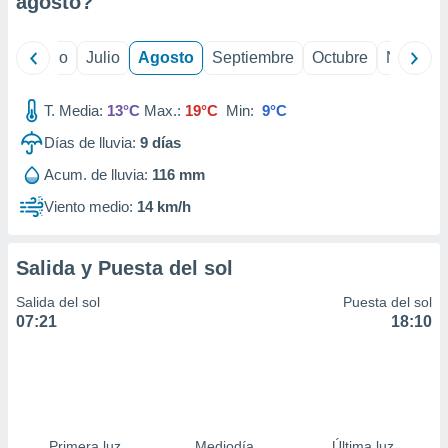
agosto
?
ados con el
 seleccionar
o.
yo
Junio
Julio
Agosto
Septiembre
Octubre
Noviemb
calización
precisa e
ión mediante
T. Media:
13°C
Max.:
19°C
Min:
9°C
Días de lluvia:
9
días
, publicidad
Acum. de lluvia:
116 mm
dos,
 publicidad
Viento medio:
14 km/h
,
ón de
 desarrollo
Salida y Puesta del sol
s.
Salida del sol
Puesta del sol
tros 1199
07:21
18:10
ios
Primera luz
Mediodía
Última luz