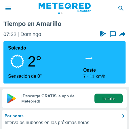
Tiempo en Amarillo
privacidad
07:22
Domingo
...
o de
com.ec) ha
Soleado
ado por
2°
es para
ue la
 que se
Oeste
e calidad.
Sensación de 0°
7
11 km/h
eder a este
ediante las
opciones:
¡Descarga
GRATIS
la app de
Instalar
ookies y
Meteored!
e forma
Por horas
d digital
Intervalos nubosos en las próximas horas
ada, basada