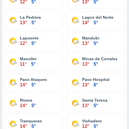
12°
5°
13°
5°
La Pedrera
Lagos del Norte
13°
5°
14°
5°
Lapuente
Mandubi
12°
5°
13°
5°
Masoller
Minas de Corrales
11°
5°
13°
5°
Paso Ataques
Paso Hospital
14°
5°
13°
6°
Rivera
Santa Teresa
14°
5°
13°
5°
Tranqueras
Vichadero
14°
5°
12°
5°