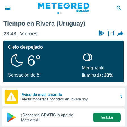
Tiempo en Rivera (Uruguay)
privacidad
23:43
Viernes
...
o de
com.ec) ha
Cielo despejado
ado por
6°
es para
ue la
 que se
Menguante
e calidad.
Sensación de 5°
Iluminada:
33%
eder a este
ediante las
opciones:
Aviso de nivel amarillo
Alerta moderada por otros en Rivera hoy
ookies y
e forma
¡Descarga
GRATIS
la app de
Instalar
d digital
Meteored!
ada, basada