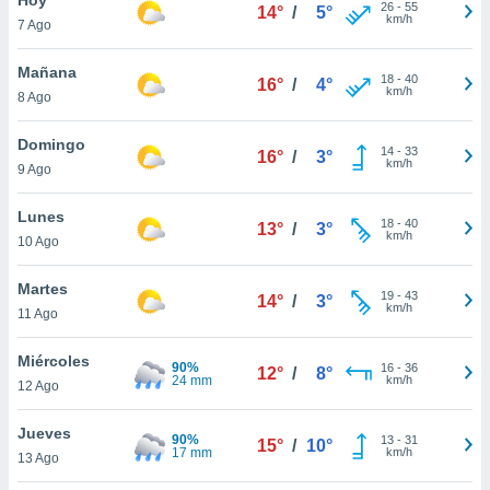
ublicidad y
26
-
55
14°
/
5°
km/h
7 Ago
do en
 mismo.
Mañana
18
-
40
16°
/
4°
sultar más
km/h
8 Ago
 en nuestra
 Cookies
y
Domingo
14
-
33
ualquier
16°
/
3°
km/h
9 Ago
ento
 botón
Lunes
18
-
40
13°
/
3°
ación de
km/h
10 Ago
kies
 disponible
Martes
19
-
43
e nuestra
14°
/
3°
km/h
11 Ago
.
Miércoles
IVAMENTE,
90%
16
-
36
12°
/
8°
24 mm
km/h
12 Ago
as
Jueves
90%
13
-
31
15°
/
10°
 a cookies
17 mm
km/h
13 Ago
 no aceptar