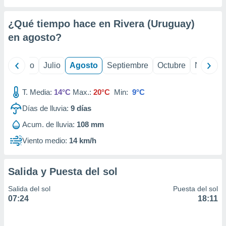
ados con el
 seleccionar
o.
¿Qué tiempo hace en Rivera (Uruguay)
calización
en
agosto
?
precisa e
ión mediante
yo
Junio
Julio
Agosto
Septiembre
Octubre
Noviemb
, publicidad
T. Media:
14°C
Max.:
20°C
Min:
9°C
dos,
 publicidad
Días de lluvia:
9
días
,
ón de
Acum. de lluvia:
108 mm
 desarrollo
Viento medio:
14 km/h
s.
tros 1199
ios
Salida y Puesta del sol
Salida del sol
Puesta del sol
07:24
18:11