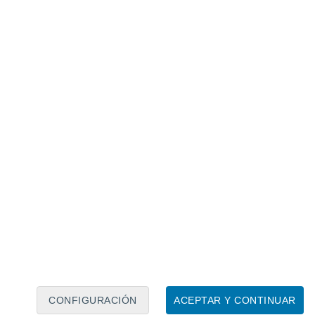
Calendario lunar
Lun
Mar
Mié
Jue
Vie
Sáb
Dom
8
9
10
11
12
13
14
15
16
17
18
19
20
21
CONFIGURACIÓN
ACEPTAR Y CONTINUAR
150