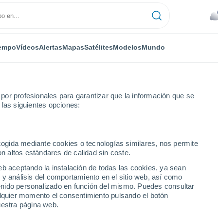
empo
Vídeos
Alertas
Mapas
Satélites
Modelos
Mundo
or profesionales para garantizar que la información que se
 las siguientes opciones:
Teresa
ecogida mediante cookies o tecnologías similares, nos permite
on altos estándares de calidad sin coste.
a
eb aceptando la instalación de todas las cookies, ya sean
 y análisis del comportamiento en el sitio web, así como
...
ntenido personalizado en función del mismo. Puedes consultar
alquier momento el consentimiento pulsando el botón
Por horas
uestra página web.
Cielos nubosos en las próximas
horas