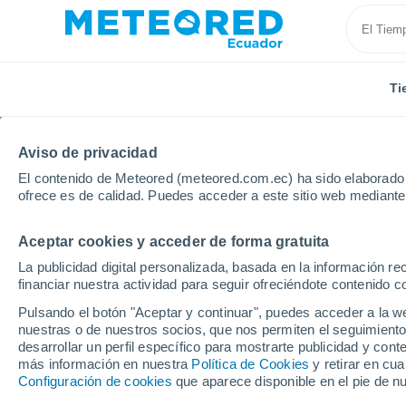
Ti
Aviso de privacidad
El contenido de Meteored (meteored.com.ec) ha sido elaborado p
ofrece es de calidad. Puedes acceder a este sitio web mediante
Aceptar cookies y acceder de forma gratuita
Inicio
Uruguay
Departamento de Rivera
Santa 
La publicidad digital personalizada, basada en la información r
financiar nuestra actividad para seguir ofreciéndote contenido c
Tiempo en Santa Teres
Pulsando el botón "Aceptar y continuar", puedes acceder a la w
nuestras o de nuestros socios, que nos permiten el seguimiento
04:46
Sábado
desarrollar un perfil específico para mostrarte publicidad y co
más información en nuestra
Política de Cookies
y retirar en cu
Configuración de cookies
que aparece disponible en el pie de n
Parcialmente nuboso