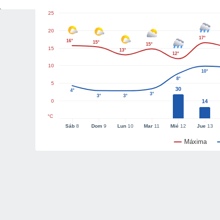
25
20
17°
16°
15°
15°
15
13°
12°
10
10°
8°
5
30
4°
3°
3°
3°
0
14
°C
Sáb
8
Dom
9
Lun
10
Mar
11
Mié
12
Jue
13
Máxima