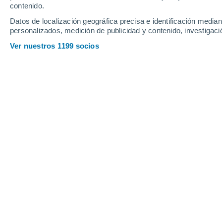
contenido.
14
-
34
km/h
18
-
40
km/h
19
19
-
42
km/h
Datos de localización geográfica precisa e identificación mediant
personalizados, medición de publicidad y contenido, investigació
Tiempo en Santa Teresa hoy
, 8 de ag
Ver nuestros 1199 socios
Parcialmente n
5°
05:00
Sensación T.
4°
Parcialmente n
6°
06:00
Sensación T.
6°
Parcialmente n
7°
08:00
Sensación T.
6°
Nubes y claros
13°
11:00
Sensación T.
13°
Cubierto
15°
14:00
Sensación T.
15°