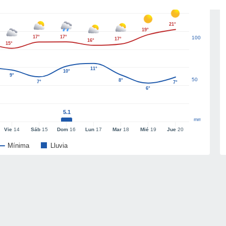
21°
19°
17°
17°
100
17°
16°
15°
11°
10°
9°
50
8°
7°
7°
6°
5.1
mm
Vie
14
Sáb
15
Dom
16
Lun
17
Mar
18
Mié
19
Jue
20
Mínima
Lluvia