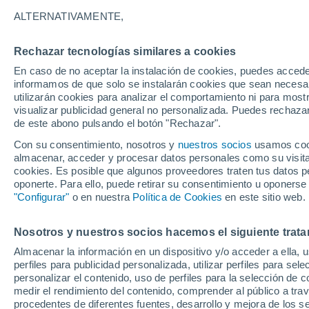
5°
ALTERNATIVAMENTE,
Rechazar tecnologías similares a cookies
Menguant
En caso de no aceptar la instalación de cookies, puedes accede
Iluminada
Sensación de 4°
informamos de que solo se instalarán cookies que sean necesari
utilizarán cookies para analizar el comportamiento ni para most
visualizar publicidad general no personalizada. Puedes rechazar
de este abono pulsando el botón "Rechazar".
Tiempo 1 - 7 días
Mapa de nubosidad
Satélites
M
Con su consentimiento, nosotros y
nuestros socios
usamos cooki
almacenar, acceder y procesar datos personales como su visita e
cookies. Es posible que algunos proveedores traten tus datos pe
oponerte. Para ello, puede retirar su consentimiento u oponerse
Mañana
Lunes
Hoy
"Configurar"
o en nuestra
Política de Cookies
en este sitio web.
9 Ago
10 Ago
8 Ago
Nosotros y nuestros socios hacemos el siguiente trata
Almacenar la información en un dispositivo y/o acceder a ella, 
perfiles para publicidad personalizada, utilizar perfiles para sele
personalizar el contenido, uso de perfiles para la selección de c
15°
/
3°
13°
/
3°
16°
/
4°
medir el rendimiento del contenido, comprender al público a tra
procedentes de diferentes fuentes, desarrollo y mejora de los se