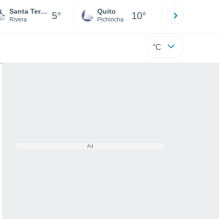
Santa Teresa
Quito
Cuenca
5°
10°
Rivera
Pichincha
Azuay
°C