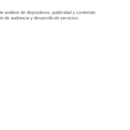
-
45
km/h
17
-
40
km/h
13
-
31
km/h
11
-
28
km/h
e análisis de dispositivos, publicidad y contenido
n de audiencia y desarrollo de servicios.
osto
uboso
Norte
0 Bajo
5
-
9 km/h
FPS:
no
uboso
Noreste
0 Bajo
5
-
12 km/h
FPS:
no
uboso
Noreste
0 Bajo
5
-
9 km/h
FPS:
no
Noroeste
3 Medio
7
-
21 km/h
FPS:
6-10
Suroeste
2 Bajo
19
-
42 km/h
FPS:
no