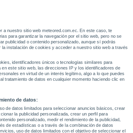
Aviso de nivel amarillo
Alerta moderada por otros en Santa
Teresa hoy
e
r a nuestro sitio web meteored.com.ec. En este caso, te
:
22%
as para garantizar la navegación por el sitio web, pero no se
rar publicidad o contenido personalizado, aunque sí podrás
 la instalación de cookies y acceder a nuestro sitio web a través
odelos
es, identificadores únicos o tecnologías similares para
n este sitio web, las direcciones IP y los identificadores de
rsonales en virtud de un interés legítimo, algo a lo que puedes
 al tratamiento de datos en cualquier momento haciendo clic en
Martes
Miércoles
Jueves
Viernes
11 Ago
12 Ago
13 Ago
14 Ago
miento de datos:
uso de datos limitados para seleccionar anuncios básicos, crear
90%
90%
ccionar la publicidad personalizada, crear un perfil para
30 mm
14 mm
ontenido personalizado, medir el rendimiento de la publicidad,
15°
/
3°
12°
/
8°
17°
/
10°
15°
/
9°
vés de estadísticas o a través de la combinación de datos
rvicios, uso de datos limitados con el objetivo de seleccionar el