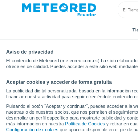
Ti
Aviso de privacidad
El contenido de Meteored (meteored.com.ec) ha sido elaborado p
ofrece es de calidad. Puedes acceder a este sitio web mediante
Aceptar cookies y acceder de forma gratuita
Inicio
Uruguay
Departamento de Rivera
Cerros 
La publicidad digital personalizada, basada en la información r
financiar nuestra actividad para seguir ofreciéndote contenido c
Tiempo en Cerros de la
Pulsando el botón "Aceptar y continuar", puedes acceder a la w
nuestras o de nuestros socios, que nos permiten el seguimiento
18:35
Viernes
desarrollar un perfil específico para mostrarte publicidad y co
más información en nuestra
Política de Cookies
y retirar en cu
Configuración de cookies
que aparece disponible en el pie de n
Soleado