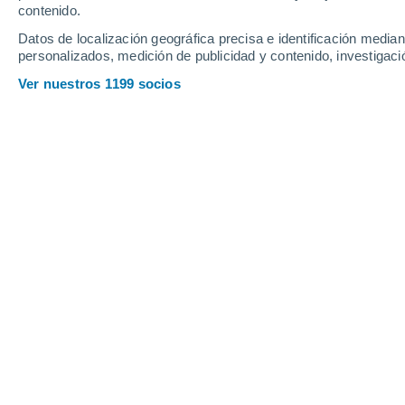
contenido.
19
-
38
km/h
13
-
28
km/h
16
28
-
59
km/h
Datos de localización geográfica precisa e identificación mediant
personalizados, medición de publicidad y contenido, investigació
Tiempo en Cerros de la Calera hoy
, 
Ver nuestros 1199 socios
Soleado
13°
17:00
Sensación T.
1
Soleado
11°
18:00
Sensación T.
1
Cielo despej
9°
19:00
Sensación T.
9
Cielo despej
8°
20:00
Sensación T.
7
Cielo despej
7°
21:00
Sensación T.
6