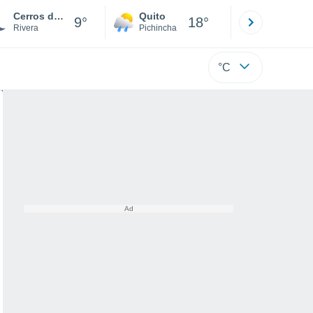
Cerros de la Calera
Quito
Cuenca
9°
18°
Rivera
Pichincha
Azuay
°C