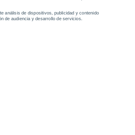
-
34
km/h
20
-
39
km/h
21
-
39
km/h
15
-
32
km/h
e análisis de dispositivos, publicidad y contenido
n de audiencia y desarrollo de servicios.
7 de agosto
Oeste
0 Bajo
3°
6
-
17 km/h
FPS:
no
Noroeste
0 Bajo
1°
3
-
12 km/h
FPS:
no
ado
Noroeste
0 Bajo
°
4
-
5 km/h
FPS:
no
ado
Noroeste
0 Bajo
°
6
-
8 km/h
FPS:
no
ado
Noroeste
0 Bajo
°
7
-
11 km/h
FPS:
no