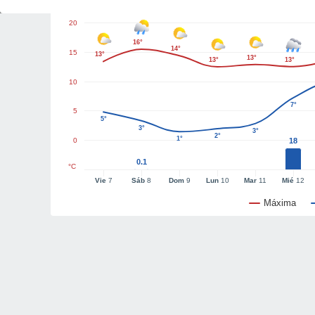
20
16°
14°
15
13°
13°
13°
13°
10
7°
5
5°
3°
3°
2°
1°
0
18
0.1
°C
Vie
7
Sáb
8
Dom
9
Lun
10
Mar
11
Mié
12
Máxima