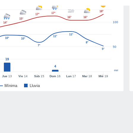
18°
17°
17°
16°
16°
15°
100
14°
11°
11°
10°
10°
8°
7°
50
5°
19
4
mm
Jue
13
Vie
14
Sáb
15
Dom
16
Lun
17
Mar
18
Mié
19
Mínima
Lluvia