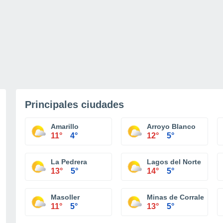
Principales ciudades
Amarillo
Arroyo Blanco
11°
4°
12°
5°
La Pedrera
Lagos del Norte
13°
5°
14°
5°
Masoller
Minas de Corrales
11°
5°
13°
5°