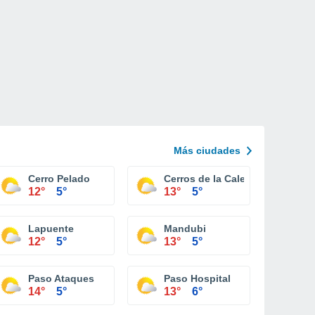
Más ciudades
Cerro Pelado
Cerros de la Calera
12°
5°
13°
5°
Lapuente
Mandubi
12°
5°
13°
5°
Paso Ataques
Paso Hospital
14°
5°
13°
6°