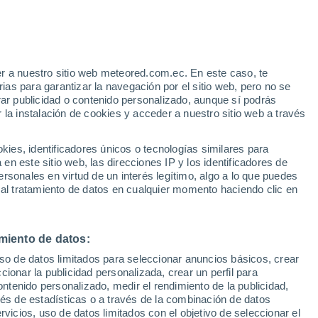
r a nuestro sitio web meteored.com.ec. En este caso, te
as para garantizar la navegación por el sitio web, pero no se
rar publicidad o contenido personalizado, aunque sí podrás
 la instalación de cookies y acceder a nuestro sitio web a través
Modelos
es, identificadores únicos o tecnologías similares para
n este sitio web, las direcciones IP y los identificadores de
rsonales en virtud de un interés legítimo, algo a lo que puedes
 al tratamiento de datos en cualquier momento haciendo clic en
Lunes
Martes
Miércoles
Jueves
10 Ago
11 Ago
12 Ago
13 Ago
miento de datos:
uso de datos limitados para seleccionar anuncios básicos, crear
90%
90%
ccionar la publicidad personalizada, crear un perfil para
18 mm
19 mm
ontenido personalizado, medir el rendimiento de la publicidad,
13°
/
2°
13°
/
3°
13°
/
7°
14°
/
10°
vés de estadísticas o a través de la combinación de datos
rvicios, uso de datos limitados con el objetivo de seleccionar el