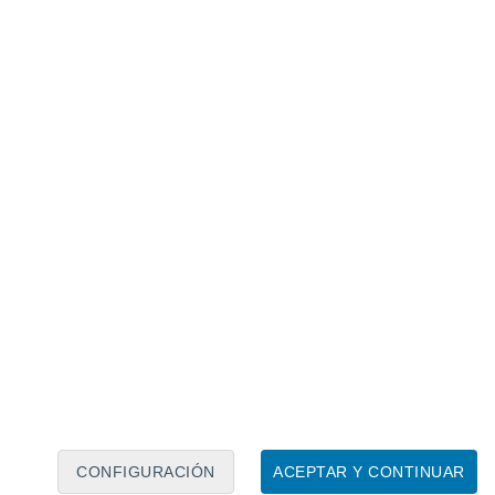
Calendario lunar
Lun
Mar
Mié
Jue
Vie
Sáb
Dom
7
8
9
10
11
12
13
14
15
16
17
18
19
20
CONFIGURACIÓN
ACEPTAR Y CONTINUAR
150