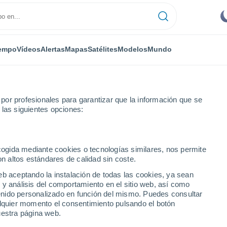
empo
Vídeos
Alertas
Mapas
Satélites
Modelos
Mundo
or profesionales para garantizar que la información que se
 las siguientes opciones:
de la Calera
ecogida mediante cookies o tecnologías similares, nos permite
on altos estándares de calidad sin coste.
 Calera
eb aceptando la instalación de todas las cookies, ya sean
 y análisis del comportamiento en el sitio web, así como
...
ntenido personalizado en función del mismo. Puedes consultar
alquier momento el consentimiento pulsando el botón
Por horas
uestra página web.
Cielos despejados en las
próximas horas