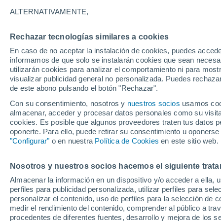
9°
ALTERNATIVAMENTE,
Rechazar tecnologías similares a cookies
Noroeste
En caso de no aceptar la instalación de cookies, puedes accede
Sensación de 9°
4
-
5 km/h
informamos de que solo se instalarán cookies que sean necesari
utilizarán cookies para analizar el comportamiento ni para most
visualizar publicidad general no personalizada. Puedes rechazar
de este abono pulsando el botón "Rechazar".
Tiempo 1 - 7 días
Mapa de temperatura
Satélites
Con su consentimiento, nosotros y
nuestros socios
usamos cooki
almacenar, acceder y procesar datos personales como su visita e
cookies. Es posible que algunos proveedores traten tus datos pe
oponerte. Para ello, puede retirar su consentimiento u oponerse
Mañana
Domingo
Hoy
"Configurar"
o en nuestra
Política de Cookies
en este sitio web.
8 Ago
9 Ago
7 Ago
Nosotros y nuestros socios hacemos el siguiente trata
Almacenar la información en un dispositivo y/o acceder a ella, 
30%
perfiles para publicidad personalizada, utilizar perfiles para sele
0.1 mm
personalizar el contenido, uso de perfiles para la selección de c
16°
/
3°
14°
/
1°
13°
/
5°
medir el rendimiento del contenido, comprender al público a tra
procedentes de diferentes fuentes, desarrollo y mejora de los se