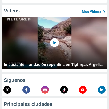
ublicidad y
Vídeos
do en
Más Vídeos
 mismo.
sultar más
 en nuestra
 Cookies
y
ualquier
ento
 botón
ación de
kies
 disponible
Impactante inundación repentina en Tighrgar, Argelia.
e nuestra
.
Síguenos
IVAMENTE,
as
 a cookies
Principales ciudades
 no aceptar