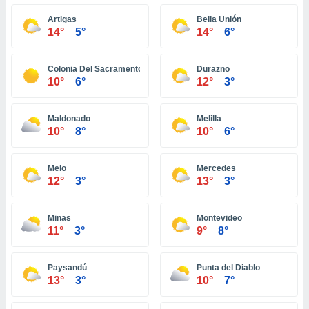
ón de
uedes
Artigas
Bella Unión
uestro sitio
14°
5°
14°
6°
ed.com.ec.
o, te
 de que
Colonia Del Sacramento
Durazno
10°
6°
12°
3°
talarán
e sean
para
Maldonado
Melilla
a
10°
8°
10°
6°
por el sitio
o se
cookies para
Melo
Mercedes
12°
3°
13°
3°
nto ni para
licidad o
Minas
Montevideo
ado, aunque
11°
3°
9°
8°
sualizar
general no
ada. Puedes
Paysandú
Punta del Diablo
 instalación
13°
3°
10°
7°
y acceder a
io web a