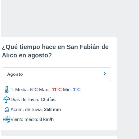
¿Qué tiempo hace en San Fabián de
Alico en
agosto
?
Agosto
T. Media:
6°C
Max.:
11°C
Min:
1°C
Días de lluvia:
13
días
Acum. de lluvia:
258 mm
Viento medio:
8 km/h