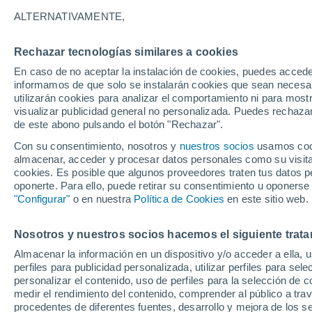
-1°
ALTERNATIVAMENTE,
Rechazar tecnologías similares a cookies
Menguant
En caso de no aceptar la instalación de cookies, puedes accede
Iluminada
Sensación de -4°
informamos de que solo se instalarán cookies que sean necesari
utilizarán cookies para analizar el comportamiento ni para most
visualizar publicidad general no personalizada. Puedes rechazar
de este abono pulsando el botón "Rechazar".
Tiempo 1 - 7 días
Mapa de nubosidad
Satélites
M
Con su consentimiento, nosotros y
nuestros socios
usamos cooki
almacenar, acceder y procesar datos personales como su visita e
cookies. Es posible que algunos proveedores traten tus datos pe
oponerte. Para ello, puede retirar su consentimiento u oponerse
Mañana
Martes
M
Hoy
"Configurar"
o en nuestra
Política de Cookies
en este sitio web.
10 Ago
11 Ago
9 Ago
Nosotros y nuestros socios hacemos el siguiente trata
Almacenar la información en un dispositivo y/o acceder a ella, 
perfiles para publicidad personalizada, utilizar perfiles para sele
personalizar el contenido, uso de perfiles para la selección de c
11°
/
-2°
9°
/
-5°
10°
/
-4°
medir el rendimiento del contenido, comprender al público a tra
procedentes de diferentes fuentes, desarrollo y mejora de los se