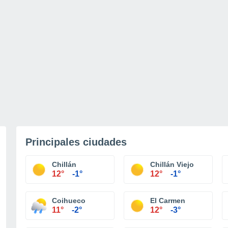
Principales ciudades
Chillán
Chillán Viejo
12°
-1°
12°
-1°
Coihueco
El Carmen
11°
-2°
12°
-3°