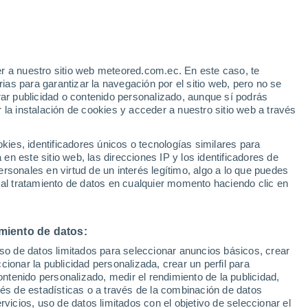
Aviso de nivel amarillo
Alerta moderada por otros en San
Fabián de Alico hoy
e
r a nuestro sitio web meteored.com.ec. En este caso, te
:
13%
as para garantizar la navegación por el sitio web, pero no se
rar publicidad o contenido personalizado, aunque sí podrás
 la instalación de cookies y acceder a nuestro sitio web a través
odelos
es, identificadores únicos o tecnologías similares para
n este sitio web, las direcciones IP y los identificadores de
rsonales en virtud de un interés legítimo, algo a lo que puedes
 al tratamiento de datos en cualquier momento haciendo clic en
iércoles
Jueves
Viernes
Sábado
12 Ago
13 Ago
14 Ago
15 Ago
miento de datos:
uso de datos limitados para seleccionar anuncios básicos, crear
90%
90%
80%
ccionar la publicidad personalizada, crear un perfil para
11 mm
31 mm
20 mm
ontenido personalizado, medir el rendimiento de la publicidad,
12°
/
-6°
17°
/
3°
14°
/
5°
10°
/
6°
vés de estadísticas o a través de la combinación de datos
rvicios, uso de datos limitados con el objetivo de seleccionar el