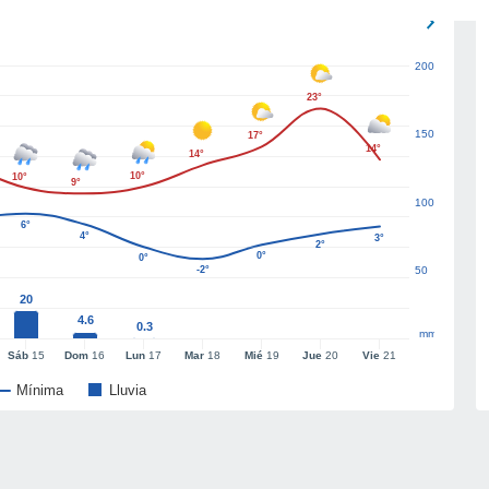
200
23°
150
17°
14°
14°
10°
10°
9°
100
6°
4°
3°
2°
0°
0°
-2°
50
20
4.6
0.3
mm
Sáb
15
Dom
16
Lun
17
Mar
18
Mié
19
Jue
20
Vie
21
Mínima
Lluvia