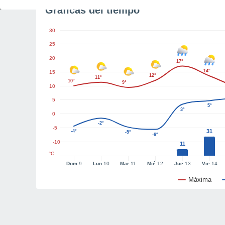
Gráficas del tiempo
30
25
20
17°
14°
15
12°
11°
10°
9°
10
5
5°
3°
0
-2°
-5
31
-4°
-5°
-6°
-10
11
°C
Dom
9
Lun
10
Mar
11
Mié
12
Jue
13
Vie
14
Máxima