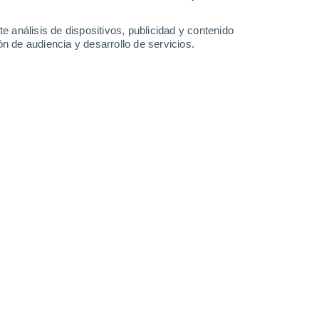
-
28
km/h
15
-
64
km/h
11
-
67
km/h
10
-
45
km/h
e análisis de dispositivos, publicidad y contenido
n de audiencia y desarrollo de servicios.
9 de agosto
Este
0 Bajo
9
-
23 km/h
FPS:
no
Este
0 Bajo
10
-
26 km/h
FPS:
no
Este
0 Bajo
12
-
29 km/h
FPS:
no
Este
0 Bajo
13
-
34 km/h
FPS:
no
Sureste
2 Bajo
7
-
30 km/h
FPS:
no