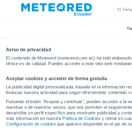
Ti
Aviso de privacidad
El contenido de Meteored (meteored.com.ec) ha sido elaborado p
ofrece es de calidad. Puedes acceder a este sitio web mediante
Aceptar cookies y acceder de forma gratuita
Inicio
Chile
Ñuble
San Fabián de Alico
La publicidad digital personalizada, basada en la información r
financiar nuestra actividad para seguir ofreciéndote contenido c
Tiempo en San Fabián 
Pulsando el botón "Aceptar y continuar", puedes acceder a la w
nuestras o de nuestros socios, que nos permiten el seguimiento
03:35
Domingo
desarrollar un perfil específico para mostrarte publicidad y co
más información en nuestra
Política de Cookies
y retirar en cu
Configuración de cookies
que aparece disponible en el pie de n
Nubes y claros