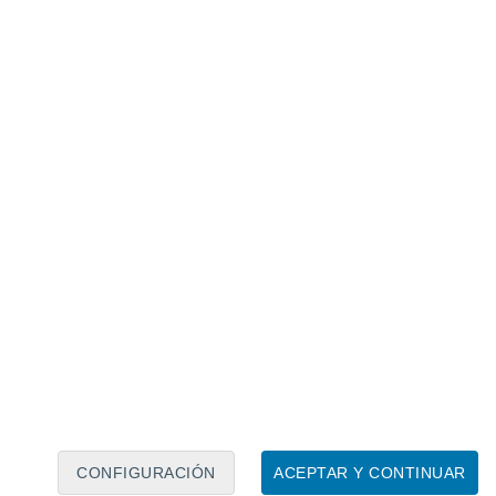
Calendario lunar
Lun
Mar
Mié
Jue
Vie
Sáb
Dom
9
10
11
12
13
14
15
16
17
18
19
20
21
22
CONFIGURACIÓN
ACEPTAR Y CONTINUAR