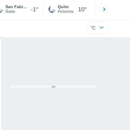
San Fabián de Alico
Quito
Cuenca
-1°
10°
Ñuble
Pichincha
Azuay
°C