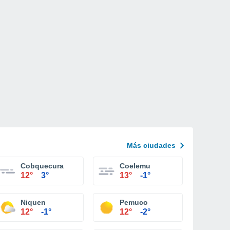
Más ciudades
Cobquecura
Coelemu
12°
3°
13°
-1°
Niquen
Pemuco
12°
-1°
12°
-2°