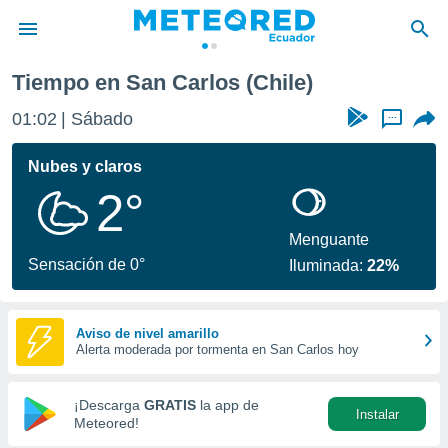
Tiempo en San Carlos (Chile)
privacidad
01:02
Sábado
...
o de
com.ec) ha
Nubes y claros
ado por
2°
es para
ue la
 que se
Menguante
e calidad.
Sensación de 0°
Iluminada:
22%
eder a este
ediante las
opciones:
Aviso de nivel amarillo
Alerta moderada por tormenta en San Carlos hoy
ookies y
e forma
¡Descarga
GRATIS
la app de
Instalar
d digital
Meteored!
ada, basada