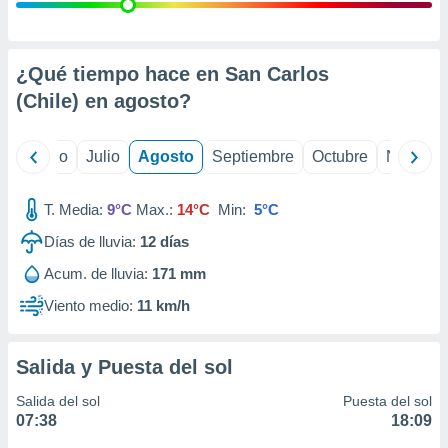
ados con el
 seleccionar
o.
calización
¿Qué tiempo hace en San Carlos
precisa e
(Chile) en
agosto
?
ión mediante
, publicidad
yo
Junio
Julio
Agosto
Septiembre
Octubre
Noviemb
dos,
 publicidad
T. Media:
9°C
Max.:
14°C
Min:
5°C
,
Días de lluvia:
12
días
ón de
 desarrollo
Acum. de lluvia:
171 mm
s.
Viento medio:
11 km/h
tros 1199
ios
Salida y Puesta del sol
Salida del sol
Puesta del sol
07:38
18:09