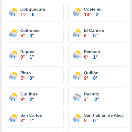
Cobquecura
Coelemu
11°
6°
10°
2°
Coihueco
El Carmen
5°
0°
6°
0°
Niquen
Pemuco
9°
1°
6°
1°
Pinto
Quillón
5°
0°
9°
0°
Quirihue
Recinto
9°
2°
3°
-2°
San Carlos
San Fabián de Alico
8°
1°
5°
0°