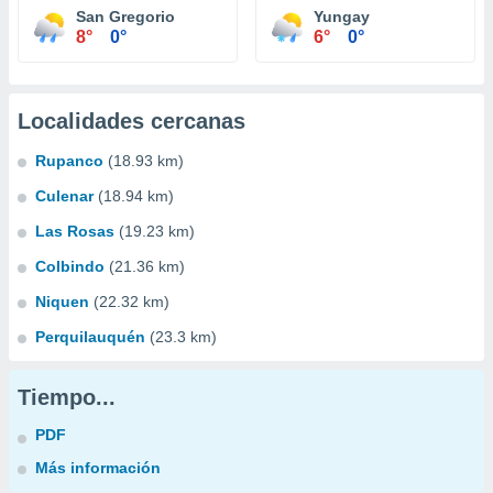
San Gregorio
Yungay
8°
0°
6°
0°
Localidades cercanas
Rupanco
(18.93 km)
Culenar
(18.94 km)
Las Rosas
(19.23 km)
Colbindo
(21.36 km)
Niquen
(22.32 km)
Perquilauquén
(23.3 km)
Tiempo...
PDF
Más información