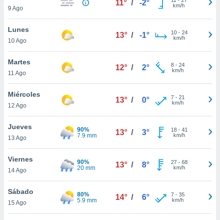
11°
/
-2°
ublicidad y
km/h
9 Ago
do en
Lunes
 mismo.
10
-
24
13°
/
-1°
km/h
sultar más
10 Ago
 en nuestra
 Cookies
y
Martes
8
-
24
12°
/
2°
ualquier
km/h
11 Ago
ento
Miércoles
 botón
7
-
21
13°
/
0°
km/h
12 Ago
ación de
kies
 disponible
Jueves
90%
18
-
41
13°
/
3°
e nuestra
7.9 mm
km/h
13 Ago
.
Viernes
90%
IVAMENTE,
27
-
68
13°
/
8°
20 mm
km/h
14 Ago
as
Sábado
80%
7
-
35
14°
/
6°
 a cookies
5.9 mm
km/h
15 Ago
 no aceptar