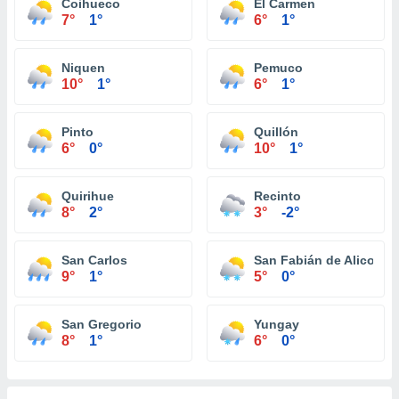
Coihueco
El Carmen
7°
1°
6°
1°
Niquen
Pemuco
10°
1°
6°
1°
Pinto
Quillón
6°
0°
10°
1°
Quirihue
Recinto
8°
2°
3°
-2°
San Carlos
San Fabián de Alico
9°
1°
5°
0°
San Gregorio
Yungay
8°
1°
6°
0°