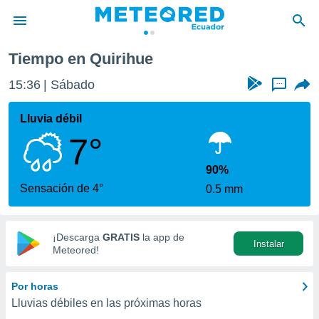
Tiempo en Quirihue
privacidad
15:36
Sábado
...
o de
com.ec) ha
Lluvia débil
ado por
7°
es para
ue la
 que se
90%
e calidad.
Sensación de 4°
0.5 mm
eder a este
ediante las
opciones:
¡Descarga
GRATIS
la app de
Instalar
ookies y
Meteored!
e forma
Por horas
d digital
Lluvias débiles en las próximas horas
ada, basada