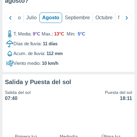
agosto
?
ados con el
 seleccionar
o.
yo
Junio
Julio
Agosto
Septiembre
Octubre
Noviemb
calización
precisa e
ión mediante
T. Media:
9°C
Max.:
13°C
Min:
5°C
Días de lluvia:
11
días
, publicidad
Acum. de lluvia:
112 mm
dos,
 publicidad
Viento medio:
10 km/h
,
ón de
 desarrollo
Salida y Puesta del sol
s.
Salida del sol
Puesta del sol
tros 1199
07:40
18:11
ios
Primera luz
Mediodía
Última luz