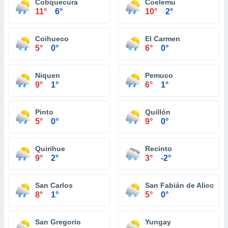
Cobquecura
Coelemu
11°
6°
10°
2°
Coihueco
El Carmen
5°
0°
6°
0°
Niquen
Pemuco
9°
1°
6°
1°
Pinto
Quillón
5°
0°
9°
0°
Quirihue
Recinto
9°
2°
3°
-2°
San Carlos
San Fabián de Alico
8°
1°
5°
0°
San Gregorio
Yungay