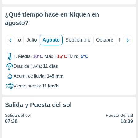
ados con el
 seleccionar
o.
¿Qué tiempo hace en Niquen en
calización
agosto
?
precisa e
ión mediante
yo
Junio
Julio
Agosto
Septiembre
Octubre
Noviemb
, publicidad
T. Media:
10°C
Max.:
15°C
Min:
5°C
dos,
 publicidad
Días de lluvia:
11
días
,
ón de
Acum. de lluvia:
145 mm
 desarrollo
Viento medio:
11 km/h
s.
tros 1199
ios
Salida y Puesta del sol
Salida del sol
Puesta del sol
07:38
18:09