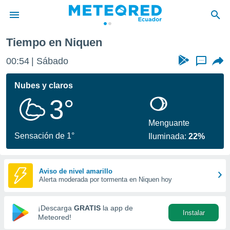
Tiempo en Niquen
privacidad
00:54
Sábado
...
o de
com.ec) ha
Nubes y claros
ado por
3°
es para
ue la
 que se
Menguante
e calidad.
Sensación de 1°
Iluminada:
22%
eder a este
ediante las
opciones:
Aviso de nivel amarillo
Alerta moderada por tormenta en Niquen hoy
ookies y
e forma
¡Descarga
GRATIS
la app de
Instalar
d digital
Meteored!
ada, basada