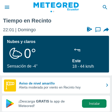
Tiempo en Recinto
privacidad
22:01
Domingo
...
o de
com.ec) ha
Nubes y claros
ado por
0°
es para
ue la
 que se
Este
e calidad.
Sensación de -4°
18
44 km/h
eder a este
ediante las
opciones:
Aviso de nivel amarillo
Alerta moderada por viento en Recinto hoy
ookies y
e forma
¡Descarga
GRATIS
la app de
Instalar
d digital
Meteored!
ada, basada