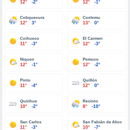
12°
-2°
12°
-1°
Cobquecura
Coelemu
12°
3°
13°
0°
Coihueco
El Carmen
11°
-3°
12°
-3°
Niquen
Pemuco
12°
-1°
12°
-2°
Pinto
Quillón
11°
-4°
12°
0°
Quirihue
Recinto
10°
-2°
8°
-10°
San Carlos
San Fabián de Alico
11°
-3°
10°
-7°