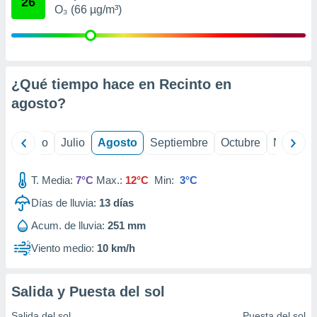
26
ados con el
O₃ (66 µg/m³)
 seleccionar
o.
calización
precisa e
ión mediante
¿Qué tiempo hace en Recinto en
agosto
?
, publicidad
dos,
yo
Junio
Julio
Agosto
Septiembre
Octubre
Noviemb
 publicidad
,
ón de
T. Media:
7°C
Max.:
12°C
Min:
3°C
 desarrollo
s.
Días de lluvia:
13
días
tros 1199
Acum. de lluvia:
251 mm
ios
Viento medio:
10 km/h
Salida y Puesta del sol
Salida del sol
Puesta del sol