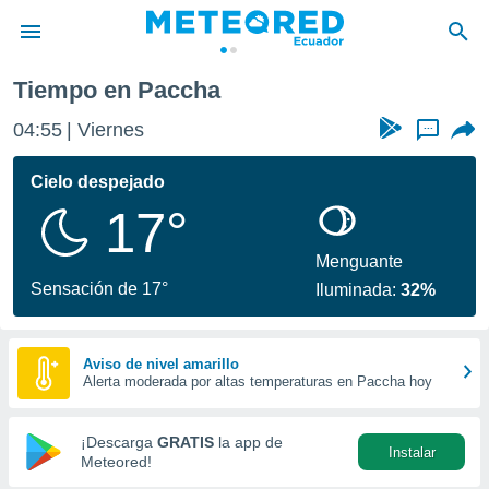
Tiempo en Paccha
privacidad
04:55
Viernes
...
o de
com.ec) ha
Cielo despejado
ado por
17°
es para
ue la
 que se
Menguante
e calidad.
Sensación de 17°
Iluminada:
32%
eder a este
ediante las
opciones:
Aviso de nivel amarillo
Alerta moderada por altas temperaturas en Paccha hoy
ookies y
e forma
¡Descarga
GRATIS
la app de
Instalar
d digital
Meteored!
ada, basada