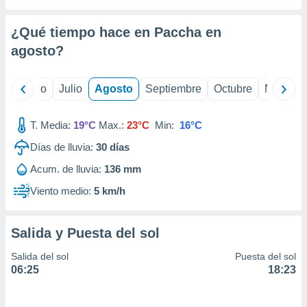
ados con el
 seleccionar
o.
¿Qué tiempo hace en Paccha en
calización
agosto
?
precisa e
ión mediante
yo
Junio
Julio
Agosto
Septiembre
Octubre
Noviemb
, publicidad
T. Media:
19°C
Max.:
23°C
Min:
16°C
dos,
 publicidad
Días de lluvia:
30
días
,
ón de
Acum. de lluvia:
136 mm
 desarrollo
Viento medio:
5 km/h
s.
tros 1199
ios
Salida y Puesta del sol
Salida del sol
Puesta del sol
06:25
18:23