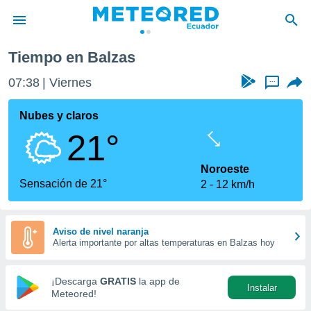
Tiempo en Balzas
privacidad
07:38
Viernes
...
o de
com.ec) ha
Nubes y claros
ado por
21°
es para
ue la
 que se
Noroeste
e calidad.
Sensación de 21°
2
12 km/h
eder a este
ediante las
opciones:
Aviso de nivel naranja
Alerta importante por altas temperaturas en Balzas hoy
ookies y
e forma
¡Descarga
GRATIS
la app de
Instalar
d digital
Meteored!
ada, basada