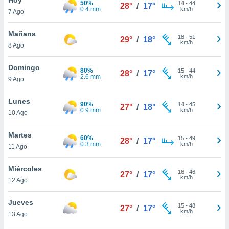
50%
ublicidad y
14
-
44
28°
/
17°
0.4 mm
km/h
7 Ago
do en
 mismo.
Mañana
18
-
51
29°
/
18°
sultar más
km/h
8 Ago
 en nuestra
 Cookies
y
Domingo
80%
15
-
44
ualquier
28°
/
17°
2.6 mm
km/h
9 Ago
ento
 botón
Lunes
90%
14
-
45
27°
/
18°
ación de
0.9 mm
km/h
10 Ago
kies
 disponible
Martes
60%
15
-
49
e nuestra
28°
/
17°
0.3 mm
km/h
11 Ago
.
Miércoles
IVAMENTE,
16
-
46
27°
/
17°
km/h
12 Ago
as
Jueves
15
-
48
27°
/
17°
 a cookies
km/h
13 Ago
 no aceptar