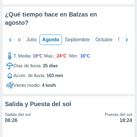
ados con el
 seleccionar
o.
¿Qué tiempo hace en Balzas en
calización
agosto
?
precisa e
ión mediante
yo
Junio
Julio
Agosto
Septiembre
Octubre
Noviemb
, publicidad
T. Media:
19°C
Max.:
24°C
Min:
16°C
dos,
 publicidad
Días de lluvia:
25
días
,
ón de
Acum. de lluvia:
103 mm
 desarrollo
Viento medio:
4 km/h
s.
tros 1199
ios
Salida y Puesta del sol
Salida del sol
Puesta del sol
06:26
18:24