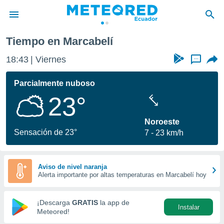
Tiempo en Marcabelí
privacidad
18:43
Viernes
...
o de
com.ec) ha
Parcialmente nuboso
ado por
23°
es para
ue la
 que se
Noroeste
e calidad.
Sensación de 23°
7
23 km/h
eder a este
ediante las
opciones:
Aviso de nivel naranja
Alerta importante por altas temperaturas en Marcabelí hoy
ookies y
e forma
¡Descarga
GRATIS
la app de
Instalar
d digital
Meteored!
ada, basada