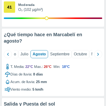
ados con el
Moderada
 seleccionar
41
o.
O₃ (102 µg/m³)
calización
precisa e
ión mediante
¿Qué tiempo hace en Marcabelí en
, publicidad
agosto
?
dos,
 publicidad
,
yo
Junio
Julio
Agosto
Septiembre
Octubre
Noviemb
ón de
 desarrollo
s.
T. Media:
22°C
Max.:
26°C
Min:
18°C
tros 1199
Días de lluvia:
8
días
ios
Acum. de lluvia:
25 mm
Viento medio:
5 km/h
Salida y Puesta del sol