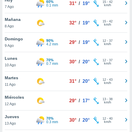
60%
ublicidad y
15
-
42
31°
/
19°
0.1 mm
km/h
7 Ago
do en
 mismo.
Mañana
15
-
42
32°
/
19°
sultar más
km/h
8 Ago
 en nuestra
 Cookies
y
Domingo
90%
12
-
37
ualquier
29°
/
19°
4.2 mm
km/h
9 Ago
ento
 botón
Lunes
70%
12
-
37
30°
/
20°
ación de
0.7 mm
km/h
10 Ago
kies
 disponible
Martes
12
-
43
e nuestra
31°
/
20°
km/h
11 Ago
.
Miércoles
IVAMENTE,
13
-
38
29°
/
17°
km/h
12 Ago
as
Jueves
70%
12
-
40
30°
/
20°
 a cookies
0.3 mm
km/h
13 Ago
 no aceptar