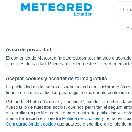
Ti
Aviso de privacidad
El contenido de Meteored (meteored.com.ec) ha sido elaborado p
ofrece es de calidad. Puedes acceder a este sitio web mediante
Aceptar cookies y acceder de forma gratuita
Inicio
Provincia de El Oro
Pasaje
La publicidad digital personalizada, basada en la información r
financiar nuestra actividad para seguir ofreciéndote contenido c
Tiempo en Pasaje
Pulsando el botón "Aceptar y continuar", puedes acceder a la w
nuestras o de nuestros socios, que nos permiten el seguimiento
07:07
Domingo
desarrollar un perfil específico para mostrarte publicidad y co
más información en nuestra
Política de Cookies
y retirar en cu
Configuración de cookies
que aparece disponible en el pie de n
Nubes y claros