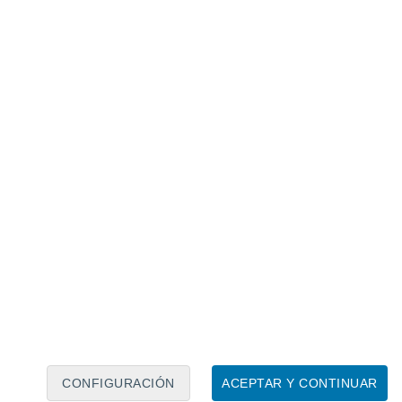
Calendario lunar
Lun
Mar
Mié
Jue
Vie
Sáb
Dom
9
10
11
12
13
14
15
16
17
18
19
20
21
22
CONFIGURACIÓN
ACEPTAR Y CONTINUAR