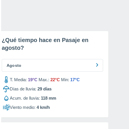
¿Qué tiempo hace en Pasaje en
agosto
?
Agosto
T. Media:
19°C
Max.:
22°C
Min:
17°C
Días de lluvia:
29
días
Acum. de lluvia:
118 mm
Viento medio:
4 km/h