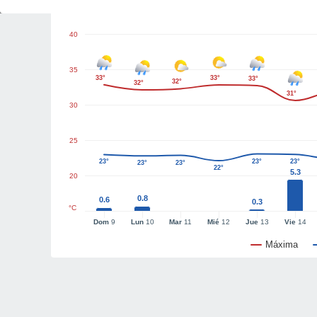
Gráficas del tiempo
40
35
33°
33°
33°
32°
32°
31°
30
25
23°
23°
23°
23°
23°
22°
5.3
20
0.8
0.6
0.3
°C
Dom
9
Lun
10
Mar
11
Mié
12
Jue
13
Vie
14
Máxima