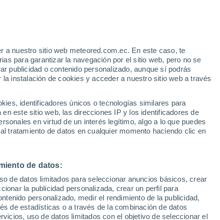
Aviso de nivel naranja
Alerta importante por altas
temperaturas en Pasaje hoy
r a nuestro sitio web meteored.com.ec. En este caso, te
h
as para garantizar la navegación por el sitio web, pero no se
rar publicidad o contenido personalizado, aunque sí podrás
 la instalación de cookies y acceder a nuestro sitio web a través
odelos
es, identificadores únicos o tecnologías similares para
n este sitio web, las direcciones IP y los identificadores de
rsonales en virtud de un interés legítimo, algo a lo que puedes
 al tratamiento de datos en cualquier momento haciendo clic en
iércoles
Jueves
Viernes
Sábado
12 Ago
13 Ago
14 Ago
15 Ago
miento de datos:
uso de datos limitados para seleccionar anuncios básicos, crear
80%
90%
80%
ccionar la publicidad personalizada, crear un perfil para
0.3 mm
5.3 mm
3.5 mm
ontenido personalizado, medir el rendimiento de la publicidad,
33°
/
22°
33°
/
23°
31°
/
23°
32°
/
22°
vés de estadísticas o a través de la combinación de datos
rvicios, uso de datos limitados con el objetivo de seleccionar el