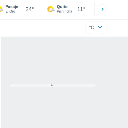
Pasaje
Quito
Cuenca
24°
11°
El Oro
Pichincha
Azuay
°C