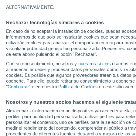
24°
ALTERNATIVAMENTE,
Rechazar tecnologías similares a cookies
Este
En caso de no aceptar la instalación de cookies, puedes accede
Sensación de 25°
5
-
10 km/
informamos de que solo se instalarán cookies que sean necesari
utilizarán cookies para analizar el comportamiento ni para most
visualizar publicidad general no personalizada. Puedes rechazar
de este abono pulsando el botón "Rechazar".
Tiempo 1 - 7 días
Mapa de nubosidad
Satélites
M
Con su consentimiento, nosotros y
nuestros socios
usamos cooki
almacenar, acceder y procesar datos personales como su visita e
cookies. Es posible que algunos proveedores traten tus datos pe
oponerte. Para ello, puede retirar su consentimiento u oponerse
Mañana
Martes
M
Hoy
"Configurar"
o en nuestra
Política de Cookies
en este sitio web.
10 Ago
11 Ago
9 Ago
Nosotros y nuestros socios hacemos el siguiente trata
Almacenar la información en un dispositivo y/o acceder a ella, 
80%
60%
perfiles para publicidad personalizada, utilizar perfiles para sele
0.8 mm
0.6 mm
personalizar el contenido, uso de perfiles para la selección de c
32°
/
23°
32°
/
23°
33°
/
23°
medir el rendimiento del contenido, comprender al público a tra
procedentes de diferentes fuentes, desarrollo y mejora de los se