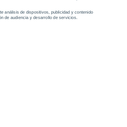
-
26
km/h
8
-
24
km/h
9
-
28
km/h
10
-
30
km/h
e análisis de dispositivos, publicidad y contenido
n de audiencia y desarrollo de servicios.
con temperaturas alrededor de
29°C
.
Por la tarde
, tendremos
los
31°C
.
Durante la noche
, habrá lluvia débil con cielo
os
25°C
.
Vientos del Noroeste a lo largo del día, con una
Este
0 Bajo
5
-
10 km/h
FPS:
no
Noreste
1 Bajo
4
-
15 km/h
FPS:
no
Noroeste
3 Medio
2
-
16 km/h
FPS:
6-10
uboso
Oeste
7 Alto
4
-
19 km/h
FPS:
15-25