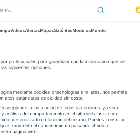
empo
Vídeos
Alertas
Mapas
Satélites
Modelos
Mundo
or profesionales para garantizar que la información que se
 las siguientes opciones:
ecogida mediante cookies o tecnologías similares, nos permite
on altos estándares de calidad sin coste.
eb aceptando la instalación de todas las cookies, ya sean
 y análisis del comportamiento en el sitio web, así como
...
ntenido personalizado en función del mismo. Puedes consultar
alquier momento el consentimiento pulsando el botón
Por horas
uestra página web.
Calor Húmedo Sofocante en las
próximas horas