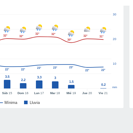
30
32°
32°
32°
32°
32°
31°
20
30°
10
23°
23°
23°
22°
22°
22°
22°
3.5
3.3
3
2.2
1.5
0.2
mm
Sáb
15
Dom
16
Lun
17
Mar
18
Mié
19
Jue
20
Vie
21
Mínima
Lluvia