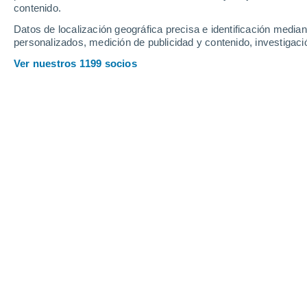
contenido.
12
-
31
km/h
10
-
24
km/h
9
11
-
33
km/h
Datos de localización geográfica precisa e identificación mediant
personalizados, medición de publicidad y contenido, investigació
Tiempo en Pasaje hoy
, 9 de agosto
Ver nuestros 1199 socios
Tiempo en Pasaje hoy
Hoy en Pasaje, parcialmente nuboso
esta mañana
, 
parcialmente nuboso y con temperaturas en torno a 
parcialmente nuboso con temperaturas cercanas a l
velocidad media de
11 km/h
.
Nubes y claros
24°
07:00
Sensación T.
25°
Nubes y claros
26°
08:00
Sensación T.
28°
Nubes y claros
28°
09:00
Sensación T.
30°
Parcialmente n
32°
11:00
Sensación T.
34°