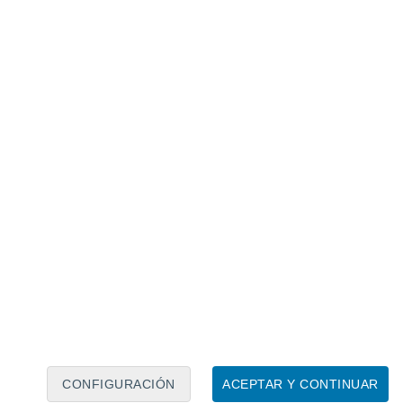
Calendario lunar
Lun
Mar
Mié
Jue
Vie
Sáb
Dom
7
8
9
10
11
12
13
14
15
16
17
18
19
20
CONFIGURACIÓN
ACEPTAR Y CONTINUAR
2.5