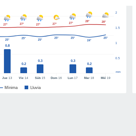
2
28°
28°
27°
27°
27°
27°
27°
1.5
25°
25°
25°
25°
25°
25°
24°
1
0.8
0.5
0.3
0.3
0.2
0.2
mm
Jue
13
Vie
14
Sáb
15
Dom
16
Lun
17
Mar
18
Mié
19
Mínima
Lluvia