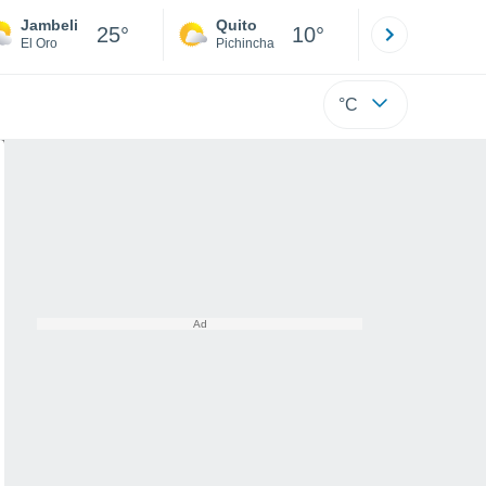
Jambeli
Quito
Cuenca
25°
10°
El Oro
Pichincha
Azuay
°C