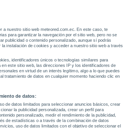
Aviso de nivel naranja
Alerta importante por altas
temperaturas en Jambeli hoy
r a nuestro sitio web meteored.com.ec. En este caso, te
as para garantizar la navegación por el sitio web, pero no se
rar publicidad o contenido personalizado, aunque sí podrás
 la instalación de cookies y acceder a nuestro sitio web a través
odelos
es, identificadores únicos o tecnologías similares para
n este sitio web, las direcciones IP y los identificadores de
rsonales en virtud de un interés legítimo, algo a lo que puedes
 al tratamiento de datos en cualquier momento haciendo clic en
Lunes
Martes
Miércoles
Jueves
10 Ago
11 Ago
12 Ago
13 Ago
miento de datos:
uso de datos limitados para seleccionar anuncios básicos, crear
30%
50%
ccionar la publicidad personalizada, crear un perfil para
0.2 mm
0.8 mm
ontenido personalizado, medir el rendimiento de la publicidad,
28°
/
25°
27°
/
24°
27°
/
25°
27°
/
25°
vés de estadísticas o a través de la combinación de datos
rvicios, uso de datos limitados con el objetivo de seleccionar el