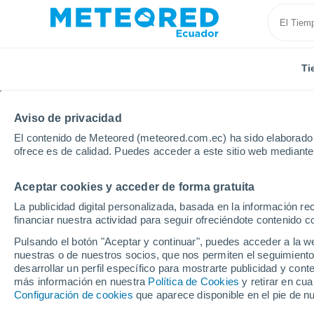
Ti
Aviso de privacidad
El contenido de Meteored (meteored.com.ec) ha sido elaborado p
ofrece es de calidad. Puedes acceder a este sitio web mediante
Aceptar cookies y acceder de forma gratuita
Inicio
Provincia de El Oro
Jambeli
La publicidad digital personalizada, basada en la información r
financiar nuestra actividad para seguir ofreciéndote contenido c
Tiempo en Jambeli
Pulsando el botón "Aceptar y continuar", puedes acceder a la w
nuestras o de nuestros socios, que nos permiten el seguimiento
06:31
Viernes
desarrollar un perfil específico para mostrarte publicidad y co
más información en nuestra
Política de Cookies
y retirar en cu
Configuración de cookies
que aparece disponible en el pie de n
Parcialmente nuboso