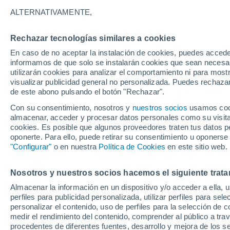
25°
ALTERNATIVAMENTE,
Rechazar tecnologías similares a cookies
Noreste
En caso de no aceptar la instalación de cookies, puedes accede
Sensación de 26°
0
-
8 km/h
informamos de que solo se instalarán cookies que sean necesari
utilizarán cookies para analizar el comportamiento ni para most
visualizar publicidad general no personalizada. Puedes rechazar
de este abono pulsando el botón "Rechazar".
Tiempo 1 - 7 días
Mapa de nubosidad
Satélites
M
Con su consentimiento, nosotros y
nuestros socios
usamos cooki
almacenar, acceder y procesar datos personales como su visita e
cookies. Es posible que algunos proveedores traten tus datos pe
oponerte. Para ello, puede retirar su consentimiento u oponerse
Mañana
Domingo
Hoy
"Configurar"
o en nuestra
Política de Cookies
en este sitio web.
8 Ago
9 Ago
7 Ago
Nosotros y nuestros socios hacemos el siguiente trata
Almacenar la información en un dispositivo y/o acceder a ella, 
perfiles para publicidad personalizada, utilizar perfiles para sele
personalizar el contenido, uso de perfiles para la selección de c
28°
/
24°
28°
/
25°
27°
/
25°
medir el rendimiento del contenido, comprender al público a tra
procedentes de diferentes fuentes, desarrollo y mejora de los se