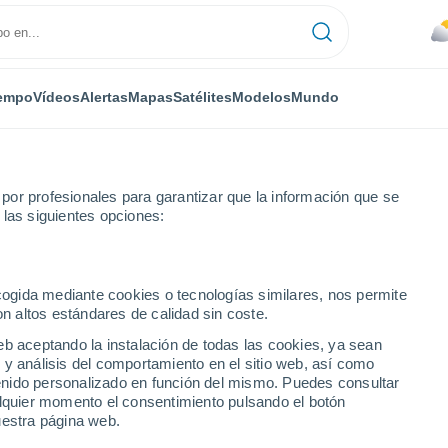
empo
Vídeos
Alertas
Mapas
Satélites
Modelos
Mundo
or profesionales para garantizar que la información que se
 las siguientes opciones:
ecogida mediante cookies o tecnologías similares, nos permite
on altos estándares de calidad sin coste.
eb aceptando la instalación de todas las cookies, ya sean
 y análisis del comportamiento en el sitio web, así como
...
ntenido personalizado en función del mismo. Puedes consultar
alquier momento el consentimiento pulsando el botón
Por horas
uestra página web.
Cielos nubosos en las próximas
horas