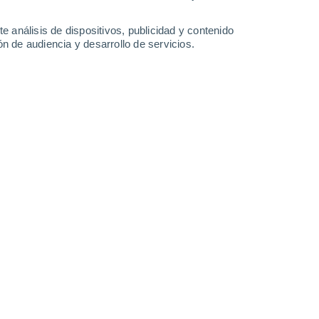
-
32
km/h
16
-
26
km/h
14
-
25
km/h
14
-
24
km/h
e análisis de dispositivos, publicidad y contenido
n de audiencia y desarrollo de servicios.
boso
Noreste
0 Bajo
0
-
8 km/h
FPS:
no
boso
Sureste
1 Bajo
1
-
9 km/h
FPS:
no
boso
Oeste
2 Bajo
3
-
11 km/h
FPS:
no
boso
Oeste
6 Alto
13
-
21 km/h
FPS:
15-25
Noroeste
8 ¡Muy Alto!
21
-
32 km/h
FPS:
25-50