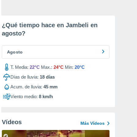
¿Qué tiempo hace en Jambeli en
agosto
?
Agosto
T. Media:
22°C
Max.:
24°C
Min:
20°C
Días de lluvia:
18
días
Acum. de lluvia:
45 mm
Viento medio:
8 km/h
Vídeos
Más Vídeos