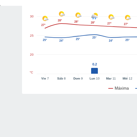
30
28°
28°
28°
27°
27°
27°
25
25°
25°
25°
25°
24°
24°
20
0.2
°C
Vie
7
Sáb
8
Dom
9
Lun
10
Mar
11
Mié
12
Máxima