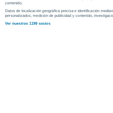
contenido.
20
-
30
km/h
19
-
29
km/h
19
21
-
32
km/h
Datos de localización geográfica precisa e identificación mediant
personalizados, medición de publicidad y contenido, investigació
Tiempo en Jambeli hoy
, 7 de agosto
Ver nuestros 1199 socios
Parcialmente nu
25°
07:00
Sensación T.
26°
Parcialmente nu
25°
08:00
Sensación T.
26°
Parcialmente nu
26°
09:00
Sensación T.
27°
Parcialmente nu
26°
11:00
Sensación T.
27°
Nubes y claros
26°
14:00
Sensación T.
28°