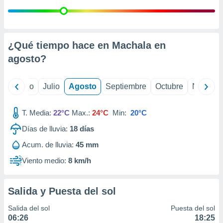
ados con el
 seleccionar
o.
calización
¿Qué tiempo hace en Machala en
precisa e
ión mediante
agosto
?
, publicidad
yo
Junio
Julio
Agosto
Septiembre
Octubre
Noviemb
dos,
 publicidad
,
T. Media:
22°C
Max.:
24°C
Min:
20°C
ón de
Días de lluvia:
18
días
 desarrollo
s.
Acum. de lluvia:
45 mm
tros 1199
Viento medio:
8 km/h
ios
Salida y Puesta del sol
Salida del sol
Puesta del sol
06:26
18:25