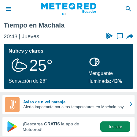
Tiempo en Machala
privacidad
20:43
Jueves
...
o de
com.ec) ha
Nubes y claros
ado por
25°
es para
ue la
 que se
Menguante
e calidad.
Sensación de 26°
Iluminada:
43%
eder a este
ediante las
opciones:
Aviso de nivel naranja
Alerta importante por altas temperaturas en Machala hoy
ookies y
e forma
¡Descarga
GRATIS
la app de
Instalar
d digital
Meteored!
ada, basada