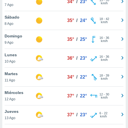
34°
/
23°
ublicidad y
km/h
7 Ago
do en
Sábado
 mismo.
18
-
42
35°
/
24°
km/h
sultar más
8 Ago
 en nuestra
 Cookies
y
Domingo
16
-
36
35°
/
25°
ualquier
km/h
9 Ago
ento
Lunes
 botón
16
-
36
36°
/
23°
km/h
10 Ago
ación de
kies
 disponible
Martes
18
-
39
34°
/
22°
e nuestra
km/h
11 Ago
.
Miércoles
IVAMENTE,
12
-
30
37°
/
22°
km/h
12 Ago
as
Jueves
6
-
22
37°
/
23°
 a cookies
km/h
13 Ago
 no aceptar