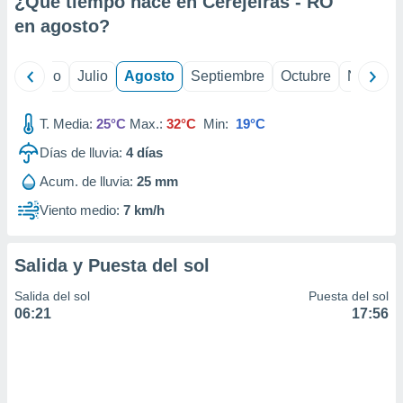
¿Qué tiempo hace en Cerejeiras - RO
ados con el
 seleccionar
en
agosto
?
o.
calización
yo
Junio
Julio
Agosto
Septiembre
Octubre
Noviemb
precisa e
ión mediante
T. Media:
25°C
Max.:
32°C
Min:
19°C
, publicidad
Días de lluvia:
4
días
dos,
Acum. de lluvia:
25 mm
 publicidad
,
Viento medio:
7 km/h
ón de
 desarrollo
s.
Salida y Puesta del sol
tros 1199
Salida del sol
Puesta del sol
ios
06:21
17:56