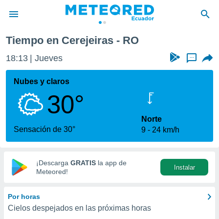
Tiempo en Cerejeiras - RO
privacidad
18:13
Jueves
...
o de
com.ec) ha
Nubes y claros
ado por
30°
es para
ue la
 que se
Norte
e calidad.
Sensación de 30°
9
24 km/h
eder a este
ediante las
opciones:
¡Descarga
GRATIS
la app de
Instalar
ookies y
Meteored!
e forma
Por horas
d digital
Cielos despejados en las próximas horas
ada, basada