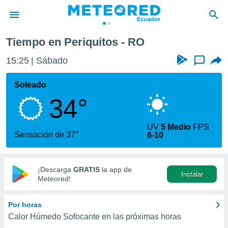
Tiempo en Periquitos - RO
privacidad
15:25
Sábado
...
o de
com.ec) ha
Soleado
ado por
34°
es para
ue la
 que se
UV
5 Medio
FPS
e calidad.
Sensación de 37°
6-10
eder a este
ediante las
opciones:
¡Descarga
GRATIS
la app de
Instalar
ookies y
Meteored!
e forma
Por horas
d digital
Calor Húmedo Sofocante en las próximas horas
ada, basada