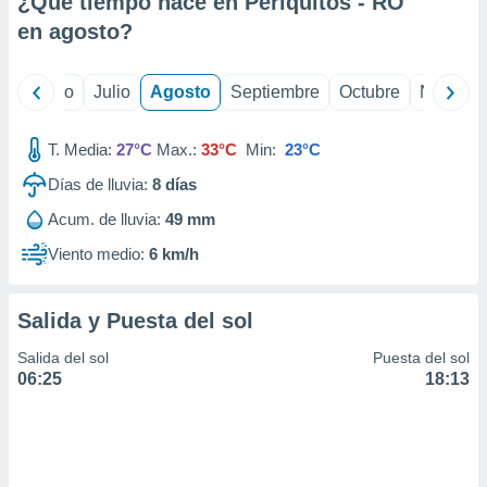
¿Qué tiempo hace en Periquitos - RO
ados con el
 seleccionar
en
agosto
?
o.
calización
yo
Junio
Julio
Agosto
Septiembre
Octubre
Noviemb
precisa e
ión mediante
T. Media:
27°C
Max.:
33°C
Min:
23°C
, publicidad
Días de lluvia:
8
días
dos,
Acum. de lluvia:
49 mm
 publicidad
,
Viento medio:
6 km/h
ón de
 desarrollo
s.
Salida y Puesta del sol
tros 1199
Salida del sol
Puesta del sol
ios
06:25
18:13