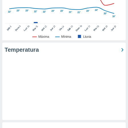
retirar su
ento u
24°
23°
23°
23°
23°
23°
22°
22°
22°
21°
21°
20°
16°
 de datos
er momento
16
10
17
9
15
18
11
12
13
19
20
14
8
Dom
Sáb
Dom
Lun
Mar
Lun
Sáb
Mar
Mié
Jue
Mié
Jue
Vie
ic en
o en
Máxima
Mínima
Lluvia
 Cookies
en
Temperatura
eb.
y
socios
el
to de
la
 en un
 y/o acceder
 de datos
ara
 anuncios