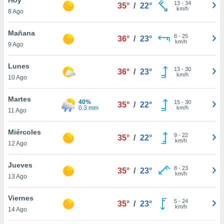
ublicidad y
13
-
34
35°
/
22°
km/h
8 Ago
do en
 mismo.
Mañana
8
-
25
36°
/
23°
sultar más
km/h
9 Ago
 en nuestra
 Cookies
y
Lunes
13
-
30
ualquier
36°
/
23°
km/h
10 Ago
ento
 botón
Martes
40%
15
-
30
35°
/
22°
ación de
0.3 mm
km/h
11 Ago
kies
 disponible
Miércoles
9
-
22
e nuestra
35°
/
22°
km/h
12 Ago
.
Jueves
IVAMENTE,
8
-
23
35°
/
23°
km/h
13 Ago
as
Viernes
5
-
24
35°
/
23°
 a cookies
km/h
14 Ago
 no aceptar