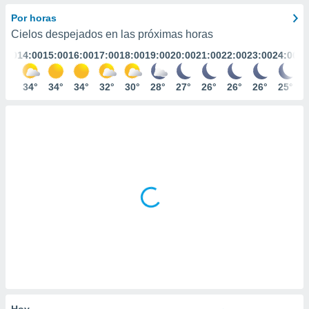
mación
ediante
Por horas
ecnologías
Cielos despejados en las próximas horas
nos permite
3:00
14:00
15:00
16:00
17:00
18:00
19:00
20:00
21:00
22:00
23:00
24:00
estra
ara seguir
e contenido
34°
34°
34°
34°
32°
30°
28°
27°
26°
26°
26°
25°
ACEPTAR
stándares
Y
sin coste.
CONTINUAR
 botón
continuar",
CONFIGURACIÓN
der a la
ndo la
 de todas
, ya sean
de nuestros
 nos
 y análisis
tamiento en
b, así como
un perfil
para
Hoy