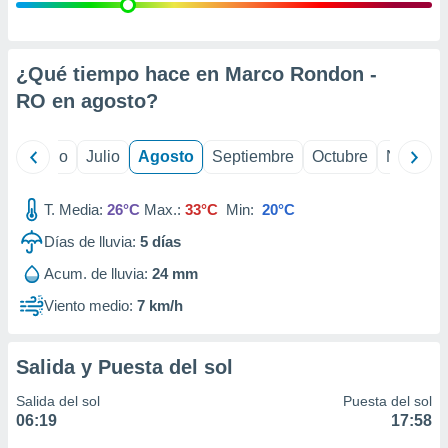
ados con el
 seleccionar
o.
calización
¿Qué tiempo hace en Marco Rondon -
precisa e
RO en
agosto
?
ión mediante
, publicidad
yo
Junio
Julio
Agosto
Septiembre
Octubre
Noviemb
dos,
 publicidad
T. Media:
26°C
Max.:
33°C
Min:
20°C
,
Días de lluvia:
5
días
ón de
 desarrollo
Acum. de lluvia:
24 mm
s.
Viento medio:
7 km/h
tros 1199
ios
Salida y Puesta del sol
Salida del sol
Puesta del sol
06:19
17:58