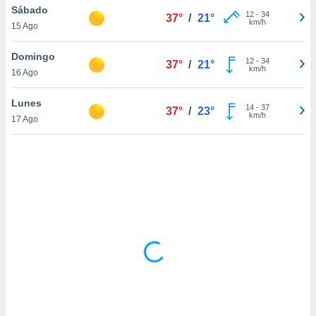
ón de
Sábado
12
-
34
37°
/
21°
uedes
km/h
15 Ago
uestro sitio
ed.com.ec.
Domingo
o, te
12
-
34
37°
/
21°
km/h
 de que
16 Ago
talarán
e sean
Lunes
14
-
37
37°
/
23°
para
km/h
17 Ago
a
por el sitio
o se
cookies para
nto ni para
licidad o
ado, aunque
sualizar
general no
ada. Puedes
 instalación
y acceder a
io web a