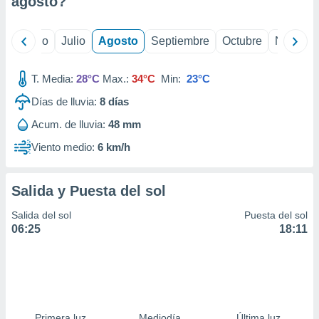
agosto
?
ados con el
 seleccionar
o.
yo
Junio
Julio
Agosto
Septiembre
Octubre
Noviemb
calización
precisa e
ión mediante
T. Media:
28°C
Max.:
34°C
Min:
23°C
Días de lluvia:
8
días
, publicidad
Acum. de lluvia:
48 mm
dos,
 publicidad
Viento medio:
6 km/h
,
ón de
 desarrollo
Salida y Puesta del sol
s.
Salida del sol
Puesta del sol
tros 1199
06:25
18:11
ios
Primera luz
Mediodía
Última luz