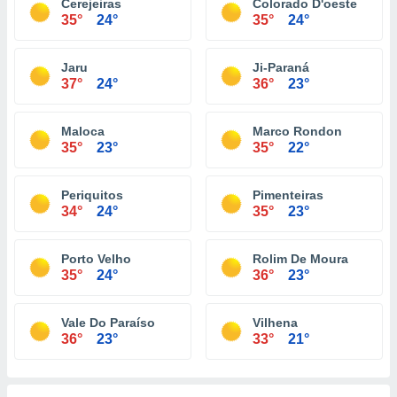
Cerejeiras
Colorado D'oeste
35°
24°
35°
24°
Jaru
Ji-Paraná
37°
24°
36°
23°
Maloca
Marco Rondon
35°
23°
35°
22°
Periquitos
Pimenteiras
34°
24°
35°
23°
Porto Velho
Rolim De Moura
35°
24°
36°
23°
Vale Do Paraíso
Vilhena
36°
23°
33°
21°