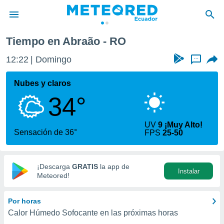
Tiempo en Abraão - RO
privacidad
12:22
Domingo
...
o de
com.ec) ha
Nubes y claros
ado por
34°
es para
ue la
 que se
UV
9 ¡Muy Alto!
e calidad.
Sensación de 36°
FPS
25-50
eder a este
ediante las
opciones:
¡Descarga
GRATIS
la app de
Instalar
ookies y
Meteored!
e forma
Por horas
d digital
Calor Húmedo Sofocante en las próximas horas
ada, basada