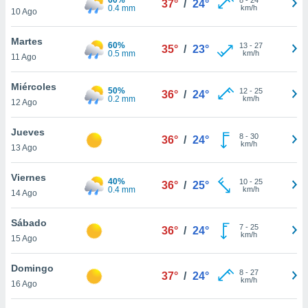
37°
/
24°
ublicidad y
0.4 mm
km/h
10 Ago
do en
Martes
 mismo.
60%
13
-
27
35°
/
23°
0.5 mm
km/h
sultar más
11 Ago
 en nuestra
 Cookies
y
Miércoles
50%
12
-
25
36°
/
24°
ualquier
0.2 mm
km/h
12 Ago
ento
Jueves
 botón
8
-
30
36°
/
24°
km/h
13 Ago
ación de
kies
 disponible
Viernes
40%
10
-
25
36°
/
25°
e nuestra
0.4 mm
km/h
14 Ago
.
Sábado
IVAMENTE,
7
-
25
36°
/
24°
km/h
15 Ago
as
Domingo
8
-
27
37°
/
24°
 a cookies
km/h
16 Ago
 no aceptar