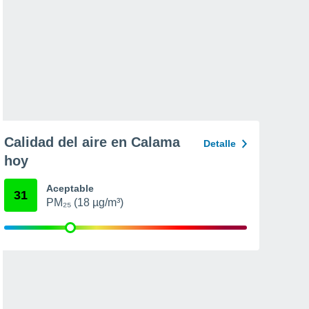
Calidad del aire en Calama
Detalle
hoy
Aceptable
31
PM₂₅ (18 µg/m³)