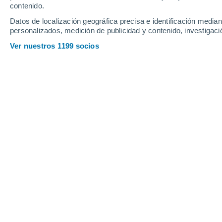
contenido.
6
-
19
km/h
7
-
24
km/h
9
8
-
22
km/h
Datos de localización geográfica precisa e identificación mediant
personalizados, medición de publicidad y contenido, investigació
Tiempo en Calama - RO hoy
, 8 de ag
Ver nuestros 1199 socios
Soleado
30°
10:00
Sensación T.
35°
Nubes y claros
32°
11:00
Sensación T.
35°
Soleado
33°
12:00
Sensación T.
36°
Soleado
33°
13:00
Sensación T.
37°
Nubes y claros
34°
14:00
Sensación T.
37°