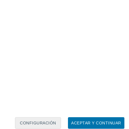
Calendario lunar
Lun
Mar
Mié
Jue
Vie
Sáb
Dom
8
9
10
11
12
13
14
15
16
17
18
19
20
21
CONFIGURACIÓN
ACEPTAR Y CONTINUAR