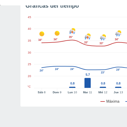
Gráficas del tiempo
45
40
35°
34°
34°
34°
35
33°
33°
30
25
24°
24°
24°
24°
23°
5.7
20
0.8
0.8
0.8
°C
Sáb
8
Dom
9
Lun
10
Mar
11
Mié
12
Jue
13
Máxima