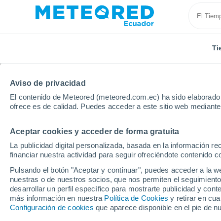
Ti
Aviso de privacidad
El contenido de Meteored (meteored.com.ec) ha sido elaborado p
ofrece es de calidad. Puedes acceder a este sitio web mediante
Aceptar cookies y acceder de forma gratuita
Inicio
Brasil
Rondonia
Calama
La publicidad digital personalizada, basada en la información r
financiar nuestra actividad para seguir ofreciéndote contenido c
Tiempo en Calama - R
Pulsando el botón "Aceptar y continuar", puedes acceder a la w
nuestras o de nuestros socios, que nos permiten el seguimiento
09:50
Sábado
desarrollar un perfil específico para mostrarte publicidad y co
más información en nuestra
Política de Cookies
y retirar en cu
Configuración de cookies
que aparece disponible en el pie de n
Soleado