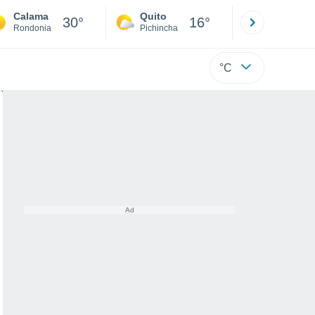
Calama
Quito
Cuenca
30°
16°
Rondonia
Pichincha
Azuay
°C