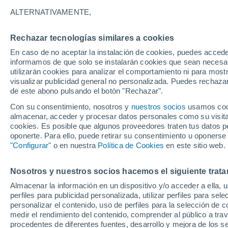
30°
ALTERNATIVAMENTE,
Rechazar tecnologías similares a cookies
UV
6 Alto
En caso de no aceptar la instalación de cookies, puedes accede
Sensación de 35°
FPS
15-25
informamos de que solo se instalarán cookies que sean necesari
utilizarán cookies para analizar el comportamiento ni para most
visualizar publicidad general no personalizada. Puedes rechazar
de este abono pulsando el botón "Rechazar".
Tiempo 1 - 7 días
Mapa de nubosidad
Satélites
M
Con su consentimiento, nosotros y
nuestros socios
usamos cooki
almacenar, acceder y procesar datos personales como su visita e
cookies. Es posible que algunos proveedores traten tus datos pe
oponerte. Para ello, puede retirar su consentimiento u oponerse
Mañana
Lunes
Hoy
"Configurar"
o en nuestra
Política de Cookies
en este sitio web.
9 Ago
10 Ago
8 Ago
Nosotros y nuestros socios hacemos el siguiente trata
Almacenar la información en un dispositivo y/o acceder a ella, 
70%
perfiles para publicidad personalizada, utilizar perfiles para sele
0.8 mm
personalizar el contenido, uso de perfiles para la selección de c
34°
/
24°
35°
/
24°
34°
/
24°
medir el rendimiento del contenido, comprender al público a tra
procedentes de diferentes fuentes, desarrollo y mejora de los se