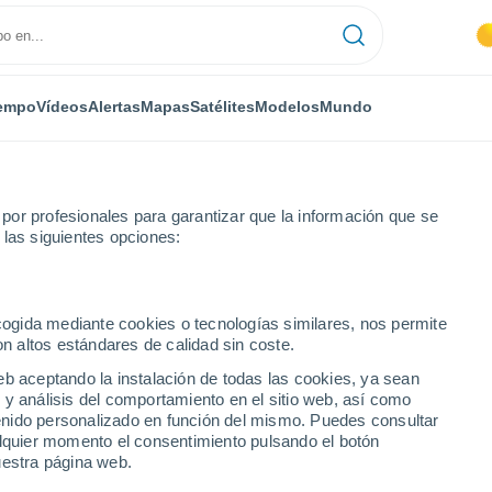
empo
Vídeos
Alertas
Mapas
Satélites
Modelos
Mundo
or profesionales para garantizar que la información que se
 las siguientes opciones:
ecogida mediante cookies o tecnologías similares, nos permite
on altos estándares de calidad sin coste.
O
eb aceptando la instalación de todas las cookies, ya sean
 y análisis del comportamiento en el sitio web, así como
...
ntenido personalizado en función del mismo. Puedes consultar
alquier momento el consentimiento pulsando el botón
Por horas
uestra página web.
Calor Húmedo Sofocante en las
próximas horas