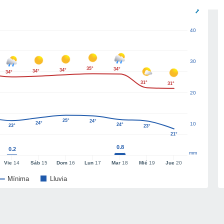
40
30
35°
34°
34°
34°
34°
31°
31°
20
25°
24°
24°
10
24°
23°
23°
21°
0.8
0.2
mm
Vie
14
Sáb
15
Dom
16
Lun
17
Mar
18
Mié
19
Jue
20
Mínima
Lluvia