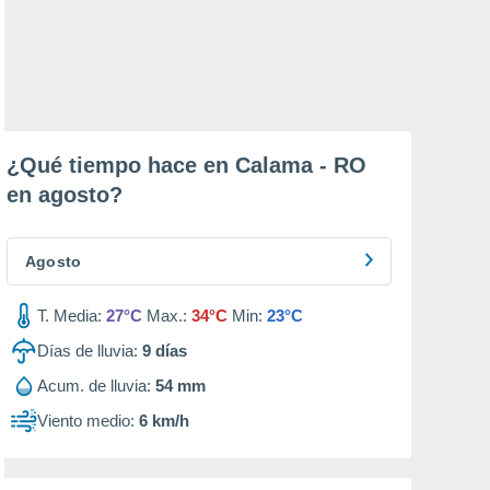
¿Qué tiempo hace en Calama - RO
en
agosto
?
Agosto
T. Media:
27°C
Max.:
34°C
Min:
23°C
Días de lluvia:
9
días
Acum. de lluvia:
54 mm
Viento medio:
6 km/h