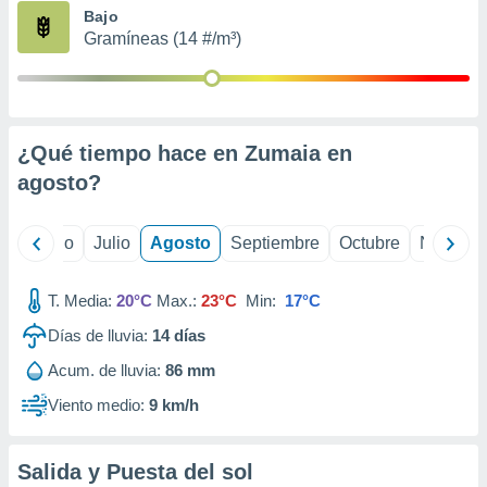
ados con el
Bajo
 seleccionar
Gramíneas (14 #/m³)
o.
calización
precisa e
ión mediante
¿Qué tiempo hace en Zumaia en
, publicidad
agosto
?
dos,
 publicidad
,
yo
Junio
Julio
Agosto
Septiembre
Octubre
Noviemb
ón de
 desarrollo
T. Media:
20°C
Max.:
23°C
Min:
17°C
s.
Días de lluvia:
14
días
tros 1199
ios
Acum. de lluvia:
86 mm
Viento medio:
9 km/h
Salida y Puesta del sol