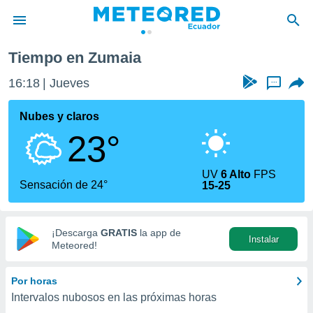
Tiempo en Zumaia
privacidad
16:18
Jueves
...
o de
com.ec) ha
Nubes y claros
ado por
23°
es para
ue la
 que se
UV
6 Alto
FPS
e calidad.
Sensación de 24°
15-25
eder a este
ediante las
opciones:
¡Descarga
GRATIS
la app de
Instalar
ookies y
Meteored!
e forma
Por horas
d digital
Intervalos nubosos en las próximas horas
ada, basada