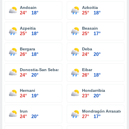
Andoain
Azkoitia
24°
18°
25°
18°
Azpeitia
Beasain
25°
18°
25°
17°
Bergara
Deba
26°
18°
24°
20°
Donostia-San Sebastián
Eibar
24°
20°
26°
18°
Hernani
Hondarribia
24°
19°
23°
20°
Irun
Mondragón Arrasate
24°
20°
27°
17°