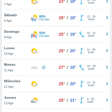
23°
/
18°
ublicidad y
km/h
7 Ago
do en
Sábado
 mismo.
60%
12
-
25
26°
/
18°
0.8 mm
km/h
sultar más
8 Ago
 en nuestra
 Cookies
y
Domingo
50%
15
-
31
25°
/
19°
ualquier
0.9 mm
km/h
9 Ago
ento
Lunes
 botón
11
-
26
25°
/
20°
km/h
10 Ago
ación de
kies
 disponible
Martes
15
-
29
27°
/
18°
e nuestra
km/h
11 Ago
.
Miércoles
IVAMENTE,
13
-
31
25°
/
20°
km/h
12 Ago
as
Jueves
9
-
26
25°
/
21°
 a cookies
km/h
13 Ago
 no aceptar