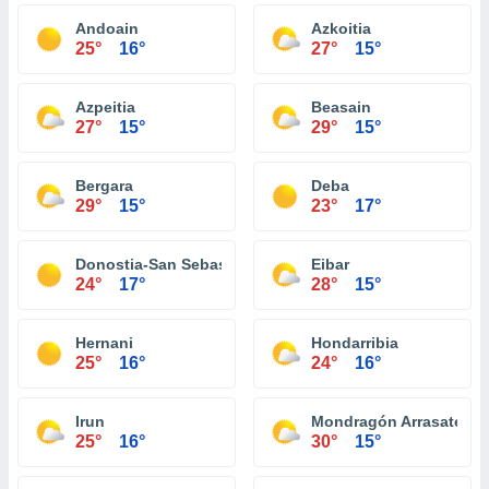
Andoain
Azkoitia
25°
16°
27°
15°
Azpeitia
Beasain
27°
15°
29°
15°
Bergara
Deba
29°
15°
23°
17°
Donostia-San Sebastián
Eibar
24°
17°
28°
15°
Hernani
Hondarribia
25°
16°
24°
16°
Irun
Mondragón Arrasate
25°
16°
30°
15°