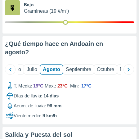
ados con el
Bajo
 seleccionar
Gramíneas (19 #/m³)
o.
calización
precisa e
ión mediante
¿Qué tiempo hace en Andoain en
, publicidad
agosto
?
dos,
 publicidad
,
yo
Junio
Julio
Agosto
Septiembre
Octubre
Noviemb
ón de
 desarrollo
T. Media:
19°C
Max.:
23°C
Min:
17°C
s.
Días de lluvia:
14
días
tros 1199
ios
Acum. de lluvia:
96 mm
Viento medio:
9 km/h
Salida y Puesta del sol