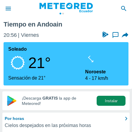
Tiempo en Andoain
privacidad
20:56
Viernes
...
o de
com.ec) ha
Soleado
ado por
21°
es para
ue la
 que se
Noroeste
e calidad.
Sensación de 21°
4
17 km/h
eder a este
ediante las
opciones:
¡Descarga
GRATIS
la app de
Instalar
ookies y
Meteored!
e forma
Por horas
d digital
Cielos despejados en las próximas horas
ada, basada