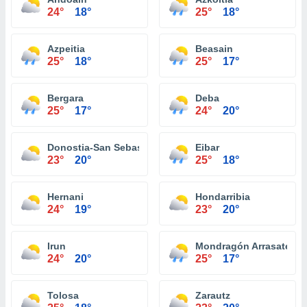
24°
18°
25°
18°
Azpeitia
Beasain
25°
18°
25°
17°
Bergara
Deba
25°
17°
24°
20°
Donostia-San Sebastián
Eibar
23°
20°
25°
18°
Hernani
Hondarribia
24°
19°
23°
20°
Irun
Mondragón Arrasate
24°
20°
25°
17°
Tolosa
Zarautz