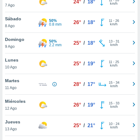
24°
/
18°
ublicidad y
km/h
7 Ago
do en
Sábado
 mismo.
50%
11
-
26
26°
/
18°
0.8 mm
km/h
sultar más
8 Ago
 en nuestra
 Cookies
y
Domingo
50%
13
-
31
25°
/
18°
ualquier
2.2 mm
km/h
9 Ago
ento
Lunes
 botón
11
-
25
25°
/
19°
km/h
10 Ago
ación de
kies
 disponible
Martes
15
-
34
28°
/
17°
e nuestra
km/h
11 Ago
.
Miércoles
IVAMENTE,
15
-
33
26°
/
19°
km/h
12 Ago
as
Jueves
10
-
24
25°
/
21°
 a cookies
km/h
13 Ago
 no aceptar