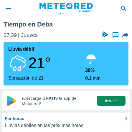
Tiempo en Deba
privacidad
07:39
Jueves
...
o de
com.ec) ha
Lluvia débil
ado por
21°
es para
ue la
 que se
30%
e calidad.
Sensación de 21°
0.1 mm
eder a este
ediante las
opciones:
¡Descarga
GRATIS
la app de
Instalar
ookies y
Meteored!
e forma
Por horas
d digital
Lluvias débiles en las próximas horas
ada, basada