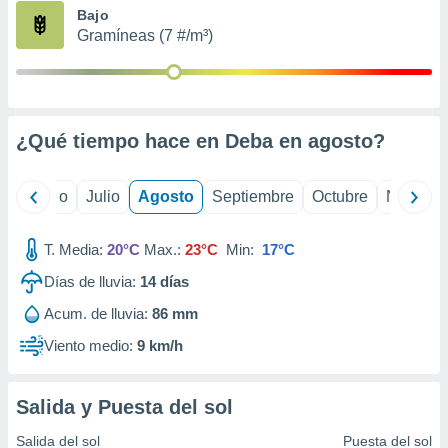
ados con el
Bajo
 seleccionar
Gramíneas (7 #/m³)
o.
calización
precisa e
ión mediante
¿Qué tiempo hace en Deba en
agosto
?
, publicidad
dos,
yo
Junio
Julio
Agosto
Septiembre
Octubre
Noviemb
 publicidad
,
ón de
T. Media:
20°C
Max.:
23°C
Min:
17°C
 desarrollo
s.
Días de lluvia:
14
días
tros 1199
Acum. de lluvia:
86 mm
ios
Viento medio:
9 km/h
Salida y Puesta del sol
Salida del sol
Puesta del sol