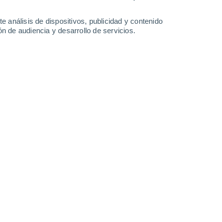
-
34
km/h
10
-
29
km/h
10
-
28
km/h
9
-
29
km/h
e análisis de dispositivos, publicidad y contenido
n de audiencia y desarrollo de servicios.
Norte
4 Medio
14
-
33 km/h
FPS:
6-10
Norte
2 Bajo
12
-
32 km/h
FPS:
no
Norte
1 Bajo
9
-
28 km/h
FPS:
no
Norte
0 Bajo
8
-
22 km/h
FPS:
no
Norte
0 Bajo
6
-
18 km/h
FPS:
no