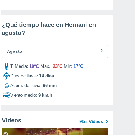
¿Qué tiempo hace en Hernani en
agosto
?
Agosto
T. Media:
19°C
Max.:
23°C
Min:
17°C
Días de lluvia:
14
días
Acum. de lluvia:
96 mm
Viento medio:
9 km/h
Vídeos
Más Vídeos