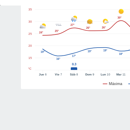
35
30°
30
27°
26°
26°
25°
24°
25
20
19°
19°
19°
18°
17°
15
16°
0.3
°C
Jue
6
Vie
7
Sáb
8
Dom
9
Lun
10
Mar
11
Máxima