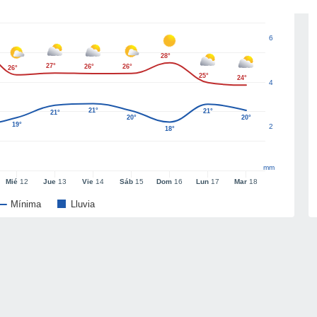
6
28°
27°
26°
26°
26°
25°
24°
4
21°
21°
21°
20°
20°
19°
2
18°
mm
Mié
12
Jue
13
Vie
14
Sáb
15
Dom
16
Lun
17
Mar
18
Mínima
Lluvia