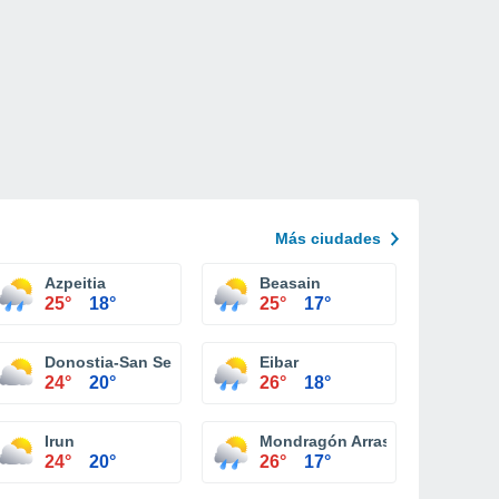
Más ciudades
Azpeitia
Beasain
25°
18°
25°
17°
Donostia-San Sebastián
Eibar
24°
20°
26°
18°
Irun
Mondragón Arrasate
24°
20°
26°
17°