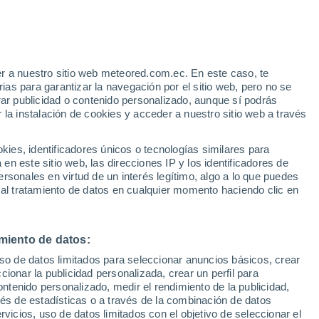
r a nuestro sitio web meteored.com.ec. En este caso, te
h
as para garantizar la navegación por el sitio web, pero no se
rar publicidad o contenido personalizado, aunque sí podrás
 la instalación de cookies y acceder a nuestro sitio web a través
odelos
es, identificadores únicos o tecnologías similares para
n este sitio web, las direcciones IP y los identificadores de
rsonales en virtud de un interés legítimo, algo a lo que puedes
 al tratamiento de datos en cualquier momento haciendo clic en
omingo
Lunes
Martes
Miércoles
9 Ago
10 Ago
11 Ago
12 Ago
miento de datos:
uso de datos limitados para seleccionar anuncios básicos, crear
ccionar la publicidad personalizada, crear un perfil para
ontenido personalizado, medir el rendimiento de la publicidad,
26°
/
19°
26°
/
19°
30°
/
18°
26°
/
19°
vés de estadísticas o a través de la combinación de datos
rvicios, uso de datos limitados con el objetivo de seleccionar el