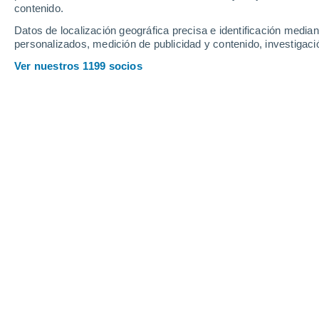
contenido.
11
-
29
km/h
12
-
27
km/h
13
14
-
33
km/h
Datos de localización geográfica precisa e identificación mediant
personalizados, medición de publicidad y contenido, investigació
Tiempo en Hernani hoy
, 6 de agosto
Ver nuestros 1199 socios
Nubes y claros
23°
17:00
Sensación T.
25°
Nubes y claros
23°
18:00
Sensación T.
24°
Nubes y claros
22°
19:00
Sensación T.
23°
Nubes y claros
22°
20:00
Sensación T.
22°
Nubes y claros
21°
21:00
Sensación T.
21°