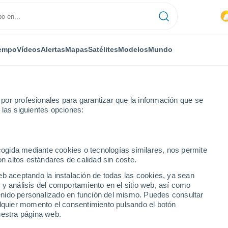
empo
Vídeos
Alertas
Mapas
Satélites
Modelos
Mundo
or profesionales para garantizar que la información que se
 las siguientes opciones:
ni
ecogida mediante cookies o tecnologías similares, nos permite
on altos estándares de calidad sin coste.
eb aceptando la instalación de todas las cookies, ya sean
 y análisis del comportamiento en el sitio web, así como
...
ntenido personalizado en función del mismo. Puedes consultar
alquier momento el consentimiento pulsando el botón
Por horas
uestra página web.
Intervalos nubosos en las
próximas horas