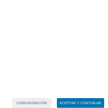
Calendario lunar
Lun
Mar
Mié
Jue
Vie
Sáb
Dom
6
7
8
9
10
11
12
13
14
15
16
17
18
19
CONFIGURACIÓN
ACEPTAR Y CONTINUAR
8