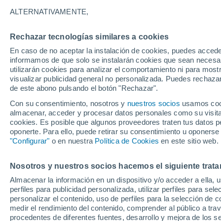
22°
ALTERNATIVAMENTE,
Rechazar tecnologías similares a cookies
Norte
En caso de no aceptar la instalación de cookies, puedes accede
Sensación de 23°
9
-
28 km/
informamos de que solo se instalarán cookies que sean necesari
utilizarán cookies para analizar el comportamiento ni para most
visualizar publicidad general no personalizada. Puedes rechazar
de este abono pulsando el botón "Rechazar".
Tiempo 1 - 7 días
Mapa de nubosidad
Satélites
M
Con su consentimiento, nosotros y
nuestros socios
usamos cooki
almacenar, acceder y procesar datos personales como su visita e
cookies. Es posible que algunos proveedores traten tus datos pe
oponerte. Para ello, puede retirar su consentimiento u oponerse
Mañana
Sábado
D
Hoy
"Configurar"
o en nuestra
Política de Cookies
en este sitio web.
7 Ago
8 Ago
6 Ago
Nosotros y nuestros socios hacemos el siguiente trata
Almacenar la información en un dispositivo y/o acceder a ella, 
70%
perfiles para publicidad personalizada, utilizar perfiles para sele
0.3 mm
personalizar el contenido, uso de perfiles para la selección de c
25°
/
16°
27°
/
17°
24°
/
19°
medir el rendimiento del contenido, comprender al público a tra
procedentes de diferentes fuentes, desarrollo y mejora de los se