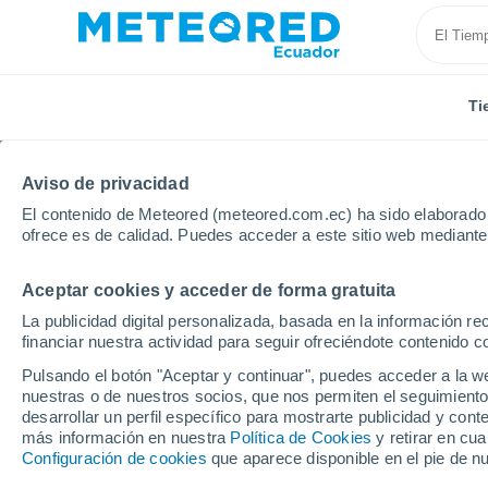
Ti
Aviso de privacidad
El contenido de Meteored (meteored.com.ec) ha sido elaborado p
ofrece es de calidad. Puedes acceder a este sitio web mediante
Aceptar cookies y acceder de forma gratuita
Inicio
España
País Vasco
Guipúzcoa
Herna
La publicidad digital personalizada, basada en la información r
financiar nuestra actividad para seguir ofreciéndote contenido c
Tiempo en Hernani
Pulsando el botón "Aceptar y continuar", puedes acceder a la w
nuestras o de nuestros socios, que nos permiten el seguimiento
19:15
Jueves
desarrollar un perfil específico para mostrarte publicidad y co
más información en nuestra
Política de Cookies
y retirar en cu
Configuración de cookies
que aparece disponible en el pie de n
Nubes y claros