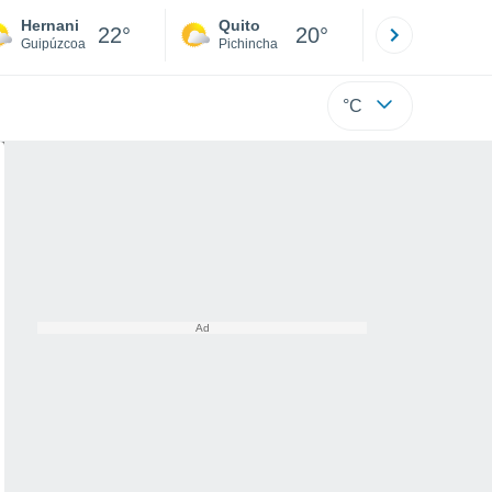
Hernani
Quito
Cuenca
22°
20°
Guipúzcoa
Pichincha
Azuay
°C