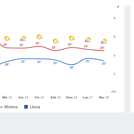
8
6
25°
25°
25°
25°
24°
24°
24°
4
21°
21°
21°
21°
21°
20°
19°
2
mm
Mié
12
Jue
13
Vie
14
Sáb
15
Dom
16
Lun
17
Mar
18
Mínima
Lluvia