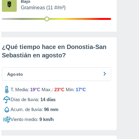
Bajo
Gramíneas (11 #/m³)
¿Qué tiempo hace en Donostia-San
Sebastián en
agosto
?
Agosto
T. Media:
19°C
Max.:
23°C
Min:
17°C
Días de lluvia:
14
días
Acum. de lluvia:
96 mm
Viento medio:
9 km/h