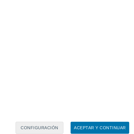
Calendario lunar
Lun
Mar
Mié
Jue
Vie
Sáb
Dom
6
7
8
9
10
11
12
13
14
15
16
17
18
19
CONFIGURACIÓN
ACEPTAR Y CONTINUAR