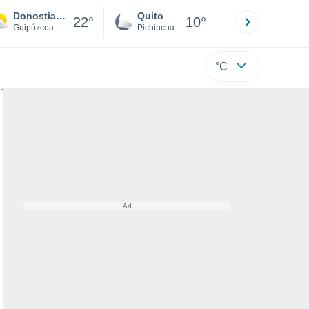
Donostia-San Sebastián
Quito
Cuenca
22°
10°
Guipúzcoa
Pichincha
Azuay
°C