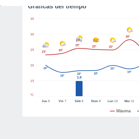
Gráficas del tiempo
35
30
28°
25°
25°
25°
25
24°
23°
20
20°
20°
19°
18°
18°
18°
1.6
15
°C
Jue
6
Vie
7
Sáb
8
Dom
9
Lun
10
Mar
11
Máxima