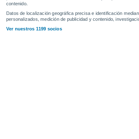
contenido.
12
-
26
km/h
11
-
27
km/h
11
16
-
32
km/h
Datos de localización geográfica precisa e identificación mediant
personalizados, medición de publicidad y contenido, investigació
Tiempo en Donostia-San Sebastián h
Ver nuestros 1199 socios
Parcialmente n
22°
10:00
Sensación T.
22°
Nubes y claros
22°
11:00
Sensación T.
22°
Parcialmente n
23°
12:00
Sensación T.
24°
Parcialmente n
23°
13:00
Sensación T.
24°
Parcialmente n
23°
14:00
Sensación T.
24°