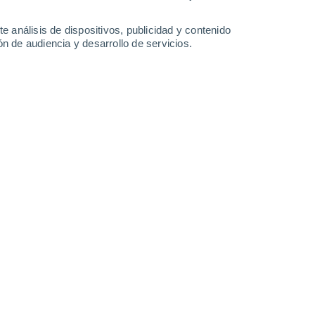
-
28
km/h
11
-
26
km/h
15
-
34
km/h
12
-
31
km/h
e análisis de dispositivos, publicidad y contenido
n de audiencia y desarrollo de servicios.
oy
, 6 de agosto
uboso
Noreste
2 Bajo
11
-
22 km/h
FPS:
no
Noreste
3 Medio
11
-
23 km/h
FPS:
6-10
uboso
Noreste
4 Medio
13
-
26 km/h
FPS:
6-10
uboso
Noreste
6 Alto
14
-
28 km/h
FPS:
15-25
uboso
Norte
7 Alto
14
-
28 km/h
FPS:
15-25