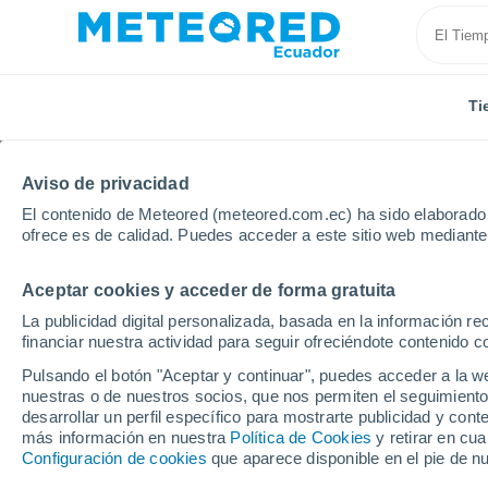
Ti
Aviso de privacidad
El contenido de Meteored (meteored.com.ec) ha sido elaborado p
ofrece es de calidad. Puedes acceder a este sitio web mediante
Aceptar cookies y acceder de forma gratuita
Inicio
España
País Vasco
Guipúzcoa
Donos
La publicidad digital personalizada, basada en la información r
financiar nuestra actividad para seguir ofreciéndote contenido c
Tiempo en Donostia-Sa
Pulsando el botón "Aceptar y continuar", puedes acceder a la w
nuestras o de nuestros socios, que nos permiten el seguimiento
09:48
Jueves
desarrollar un perfil específico para mostrarte publicidad y co
más información en nuestra
Política de Cookies
y retirar en cu
Configuración de cookies
que aparece disponible en el pie de n
Parcialmente nuboso