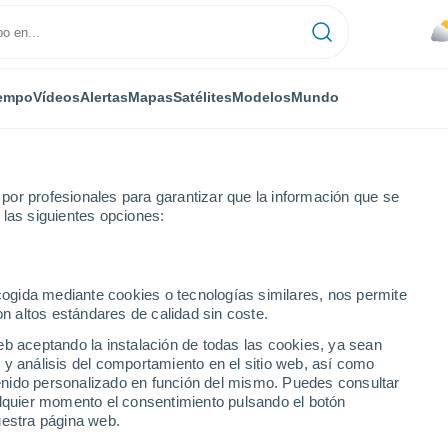
empo
Vídeos
Alertas
Mapas
Satélites
Modelos
Mundo
or profesionales para garantizar que la información que se
 las siguientes opciones:
tia-San Sebastián
ecogida mediante cookies o tecnologías similares, nos permite
on altos estándares de calidad sin coste.
n Sebastián
eb aceptando la instalación de todas las cookies, ya sean
 y análisis del comportamiento en el sitio web, así como
...
ntenido personalizado en función del mismo. Puedes consultar
alquier momento el consentimiento pulsando el botón
Por horas
uestra página web.
Cielos nubosos en las próximas
horas