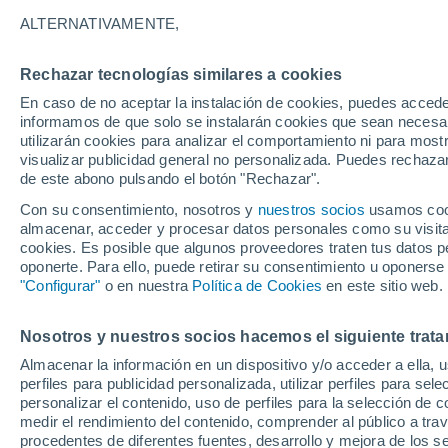
22°
ALTERNATIVAMENTE,
Rechazar tecnologías similares a cookies
Noreste
En caso de no aceptar la instalación de cookies, puedes accede
Sensación de 22°
11
-
22 km
informamos de que solo se instalarán cookies que sean necesari
utilizarán cookies para analizar el comportamiento ni para most
visualizar publicidad general no personalizada. Puedes rechazar
de este abono pulsando el botón "Rechazar".
Tiempo 1 - 7 días
Mapa de nubosidad
Satélites
M
Con su consentimiento, nosotros y
nuestros socios
usamos cooki
almacenar, acceder y procesar datos personales como su visita e
cookies. Es posible que algunos proveedores traten tus datos pe
oponerte. Para ello, puede retirar su consentimiento u oponerse
Mañana
Sábado
D
Hoy
"Configurar"
o en nuestra
Política de Cookies
en este sitio web.
7 Ago
8 Ago
6 Ago
Nosotros y nuestros socios hacemos el siguiente trata
Almacenar la información en un dispositivo y/o acceder a ella, 
50%
perfiles para publicidad personalizada, utilizar perfiles para sele
1.6 mm
personalizar el contenido, uso de perfiles para la selección de c
24°
/
18°
25°
/
18°
23°
/
20°
medir el rendimiento del contenido, comprender al público a tra
procedentes de diferentes fuentes, desarrollo y mejora de los se