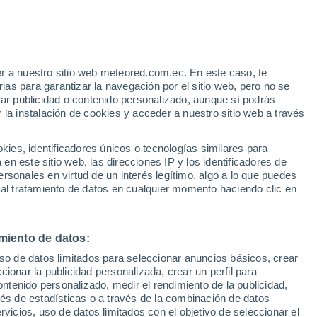
r a nuestro sitio web meteored.com.ec. En este caso, te
/h
as para garantizar la navegación por el sitio web, pero no se
rar publicidad o contenido personalizado, aunque sí podrás
 la instalación de cookies y acceder a nuestro sitio web a través
odelos
es, identificadores únicos o tecnologías similares para
n este sitio web, las direcciones IP y los identificadores de
rsonales en virtud de un interés legítimo, algo a lo que puedes
 al tratamiento de datos en cualquier momento haciendo clic en
omingo
Lunes
Martes
Miércoles
9 Ago
10 Ago
11 Ago
12 Ago
miento de datos:
uso de datos limitados para seleccionar anuncios básicos, crear
ccionar la publicidad personalizada, crear un perfil para
ontenido personalizado, medir el rendimiento de la publicidad,
25°
/
18°
25°
/
20°
28°
/
19°
25°
/
20°
vés de estadísticas o a través de la combinación de datos
rvicios, uso de datos limitados con el objetivo de seleccionar el