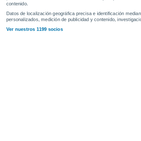
contenido.
24
-
44
km/h
25
-
43
km/h
13
19
-
36
km/h
Datos de localización geográfica precisa e identificación mediant
personalizados, medición de publicidad y contenido, investigació
Tiempo en Tatarsk hoy
, 7 de agosto
Ver nuestros 1199 socios
Nubes y claro
20°
17:00
Sensación T.
20
Nubes y claro
20°
18:00
Sensación T.
20
Soleado
20°
19:00
Sensación T.
20
Soleado
19°
20:00
Sensación T.
19
Soleado
18°
21:00
Sensación T.
18