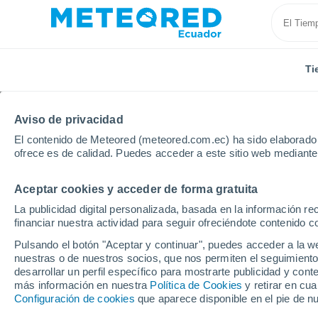
Ti
Aviso de privacidad
El contenido de Meteored (meteored.com.ec) ha sido elaborado p
ofrece es de calidad. Puedes acceder a este sitio web mediante
Aceptar cookies y acceder de forma gratuita
Inicio
Rusia
Óblast de Novosibirsk
Tatarsk
La publicidad digital personalizada, basada en la información r
financiar nuestra actividad para seguir ofreciéndote contenido c
Tiempo en Tatarsk
Pulsando el botón "Aceptar y continuar", puedes acceder a la w
nuestras o de nuestros socios, que nos permiten el seguimiento
23:00
Viernes
desarrollar un perfil específico para mostrarte publicidad y co
más información en nuestra
Política de Cookies
y retirar en cu
Configuración de cookies
que aparece disponible en el pie de n
Cielo despejado