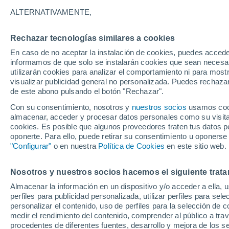
15°
ALTERNATIVAMENTE,
Rechazar tecnologías similares a cookies
Menguant
En caso de no aceptar la instalación de cookies, puedes accede
Iluminada
Sensación de 15°
informamos de que solo se instalarán cookies que sean necesari
utilizarán cookies para analizar el comportamiento ni para most
visualizar publicidad general no personalizada. Puedes rechazar
de este abono pulsando el botón "Rechazar".
Tiempo 1 - 7 días
Mapa de temperatura
Satélites
Con su consentimiento, nosotros y
nuestros socios
usamos cooki
almacenar, acceder y procesar datos personales como su visita e
cookies. Es posible que algunos proveedores traten tus datos pe
oponerte. Para ello, puede retirar su consentimiento u oponerse
Mañana
Domingo
Hoy
"Configurar"
o en nuestra
Política de Cookies
en este sitio web.
8 Ago
9 Ago
7 Ago
Nosotros y nuestros socios hacemos el siguiente trata
Almacenar la información en un dispositivo y/o acceder a ella, 
30%
perfiles para publicidad personalizada, utilizar perfiles para sele
0.2 mm
personalizar el contenido, uso de perfiles para la selección de c
23°
/
11°
27°
/
18°
21°
/
14°
medir el rendimiento del contenido, comprender al público a tra
procedentes de diferentes fuentes, desarrollo y mejora de los se