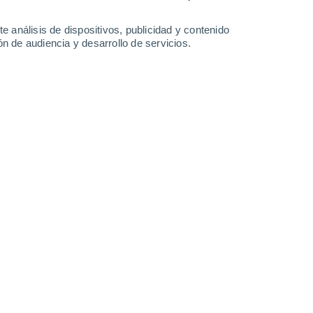
-
23
km/h
19
-
48
km/h
27
-
53
km/h
19
-
38
km/h
e análisis de dispositivos, publicidad y contenido
n de audiencia y desarrollo de servicios.
s
Oeste
2 Bajo
°
17
-
33 km/h
FPS:
no
s
Noroeste
1 Bajo
°
18
-
34 km/h
FPS:
no
Noroeste
1 Bajo
°
17
-
33 km/h
FPS:
no
Noroeste
0 Bajo
°
14
-
30 km/h
FPS:
no
Noroeste
0 Bajo
°
11
-
24 km/h
FPS:
no