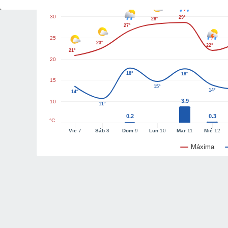
30
29°
28°
27°
25
23°
22°
21°
20
18°
18°
15
15°
14°
14°
3.9
10
11°
0.2
0.3
°C
Vie
7
Sáb
8
Dom
9
Lun
10
Mar
11
Mié
12
Máxima