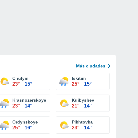
Más ciudades
Chulym
Iskitim
23°
15°
25°
15°
Krasnozerskoye
Kuibyshev
23°
14°
21°
14°
Ordynskoye
Pikhtovka
25°
16°
23°
14°