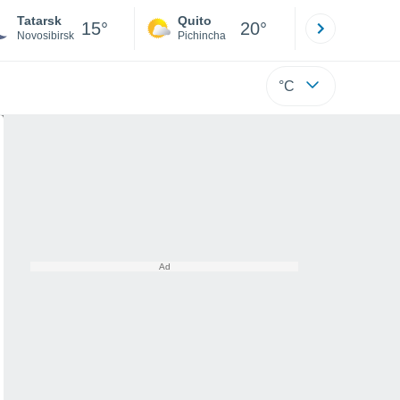
Tatarsk
Quito
Cuenca
15°
20°
Novosibirsk
Pichincha
Azuay
°C