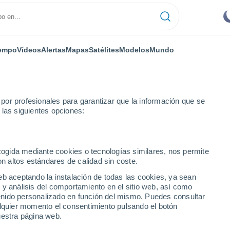
empo
Vídeos
Alertas
Mapas
Satélites
Modelos
Mundo
or profesionales para garantizar que la información que se
 las siguientes opciones:
ecogida mediante cookies o tecnologías similares, nos permite
on altos estándares de calidad sin coste.
eb aceptando la instalación de todas las cookies, ya sean
 y análisis del comportamiento en el sitio web, así como
...
ntenido personalizado en función del mismo. Puedes consultar
alquier momento el consentimiento pulsando el botón
Por horas
uestra página web.
Cielos despejados en las
próximas horas