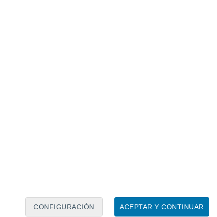
Calendario lunar
Lun
Mar
Mié
Jue
Vie
Sáb
Dom
7
8
9
10
11
12
13
14
15
16
17
18
19
20
CONFIGURACIÓN
ACEPTAR Y CONTINUAR
30