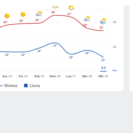
28°
27°
25°
24°
20
24°
23°
22°
17°
10
14°
14°
13°
13°
12°
11°
0.3
mm
Jue
13
Vie
14
Sáb
15
Dom
16
Lun
17
Mar
18
Mié
19
Mínima
Lluvia