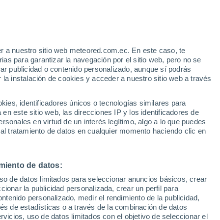
e
r a nuestro sitio web meteored.com.ec. En este caso, te
:
37%
as para garantizar la navegación por el sitio web, pero no se
rar publicidad o contenido personalizado, aunque sí podrás
 la instalación de cookies y acceder a nuestro sitio web a través
Modelos
es, identificadores únicos o tecnologías similares para
n este sitio web, las direcciones IP y los identificadores de
rsonales en virtud de un interés legítimo, algo a lo que puedes
 al tratamiento de datos en cualquier momento haciendo clic en
Lunes
Martes
Miércoles
Jueves
10 Ago
11 Ago
12 Ago
13 Ago
miento de datos:
uso de datos limitados para seleccionar anuncios básicos, crear
50%
40%
ccionar la publicidad personalizada, crear un perfil para
3.9 mm
0.3 mm
ontenido personalizado, medir el rendimiento de la publicidad,
28°
/
15°
29°
/
18°
22°
/
14°
24°
/
13°
vés de estadísticas o a través de la combinación de datos
rvicios, uso de datos limitados con el objetivo de seleccionar el