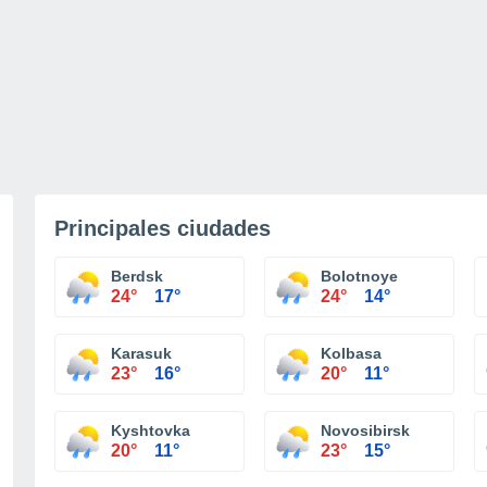
Principales ciudades
Berdsk
Bolotnoye
24°
17°
24°
14°
Karasuk
Kolbasa
23°
16°
20°
11°
Kyshtovka
Novosibirsk
20°
11°
23°
15°