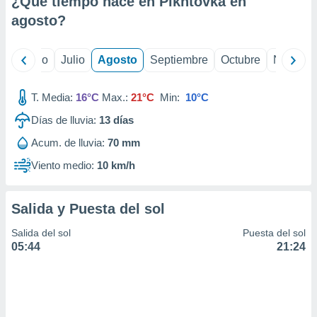
¿Qué tiempo hace en Pikhtovka en
ados con el
 seleccionar
agosto
?
o.
calización
yo
Junio
Julio
Agosto
Septiembre
Octubre
Noviemb
precisa e
ión mediante
T. Media:
16°C
Max.:
21°C
Min:
10°C
, publicidad
Días de lluvia:
13
días
dos,
Acum. de lluvia:
70 mm
 publicidad
,
Viento medio:
10 km/h
ón de
 desarrollo
s.
Salida y Puesta del sol
tros 1199
Salida del sol
Puesta del sol
ios
05:44
21:24