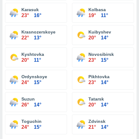
Karasuk
Kolbasa
23°
16°
19°
11°
Krasnozerskoye
Kuibyshev
22°
13°
20°
14°
Kyshtovka
Novosibirsk
20°
11°
23°
15°
Ordynskoye
Pikhtovka
24°
15°
23°
14°
Suzun
Tatarsk
26°
14°
20°
14°
Toguchin
Zdvinsk
24°
15°
21°
14°