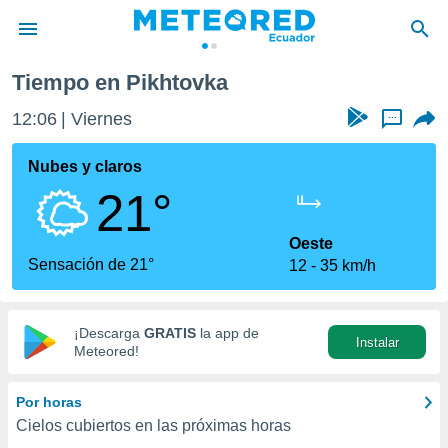
Tiempo en Pikhtovka
privacidad
12:06
Viernes
...
o de
com.ec) ha
Nubes y claros
ado por
21°
es para
ue la
 que se
Oeste
e calidad.
Sensación de 21°
12
35 km/h
eder a este
ediante las
opciones:
¡Descarga
GRATIS
la app de
Instalar
ookies y
Meteored!
e forma
Por horas
d digital
Cielos cubiertos en las próximas horas
ada, basada