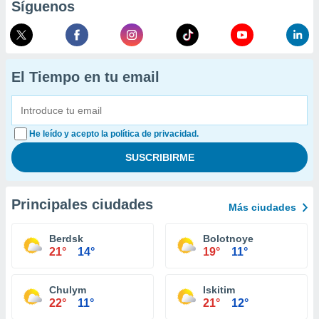
Síguenos
El Tiempo en tu email
He leído y acepto la política de privacidad.
Principales ciudades
Más ciudades
Berdsk
Bolotnoye
21°
14°
19°
11°
Chulym
Iskitim
22°
11°
21°
12°