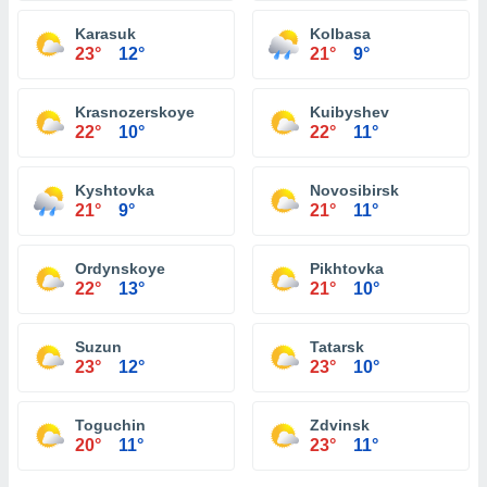
Karasuk
Kolbasa
23°
12°
21°
9°
Krasnozerskoye
Kuibyshev
22°
10°
22°
11°
Kyshtovka
Novosibirsk
21°
9°
21°
11°
Ordynskoye
Pikhtovka
22°
13°
21°
10°
Suzun
Tatarsk
23°
12°
23°
10°
Toguchin
Zdvinsk
20°
11°
23°
11°