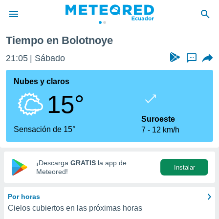
Tiempo en Bolotnoye
privacidad
21:05
Sábado
...
o de
com.ec) ha
Nubes y claros
ado por
15°
es para
ue la
 que se
Suroeste
e calidad.
Sensación de 15°
7
12 km/h
eder a este
ediante las
opciones:
¡Descarga
GRATIS
la app de
Instalar
ookies y
Meteored!
e forma
Por horas
d digital
Cielos cubiertos en las próximas horas
ada, basada