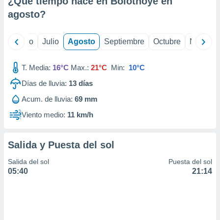
¿Qué tiempo hace en Bolotnoye en
ados con el
 seleccionar
agosto
?
o.
calización
yo
Junio
Julio
Agosto
Septiembre
Octubre
Noviemb
precisa e
ión mediante
T. Media:
16°C
Max.:
21°C
Min:
10°C
, publicidad
Días de lluvia:
13
días
dos,
Acum. de lluvia:
69 mm
 publicidad
,
Viento medio:
11 km/h
ón de
 desarrollo
s.
Salida y Puesta del sol
tros 1199
Salida del sol
Puesta del sol
ios
05:40
21:14