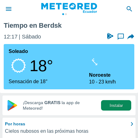
Tiempo en Berdsk
privacidad
12:17
Sábado
...
o de
com.ec) ha
Soleado
ado por
18°
es para
ue la
 que se
Noroeste
e calidad.
Sensación de 18°
10
23 km/h
eder a este
ediante las
opciones:
¡Descarga
GRATIS
la app de
Instalar
ookies y
Meteored!
e forma
Por horas
d digital
Cielos nubosos en las próximas horas
ada, basada