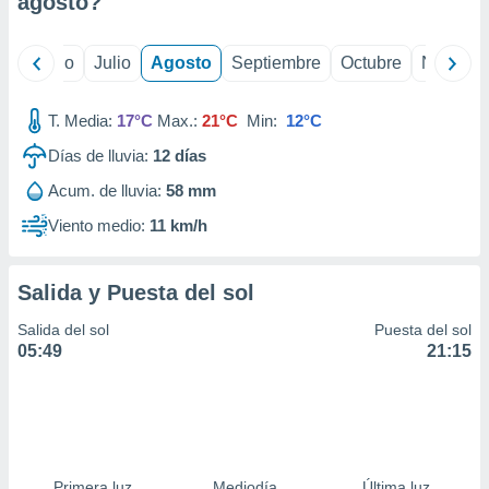
agosto
?
ados con el
 seleccionar
o.
yo
Junio
Julio
Agosto
Septiembre
Octubre
Noviemb
calización
precisa e
ión mediante
T. Media:
17°C
Max.:
21°C
Min:
12°C
Días de lluvia:
12
días
, publicidad
Acum. de lluvia:
58 mm
dos,
 publicidad
Viento medio:
11 km/h
,
ón de
 desarrollo
Salida y Puesta del sol
s.
Salida del sol
Puesta del sol
tros 1199
05:49
21:15
ios
Primera luz
Mediodía
Última luz