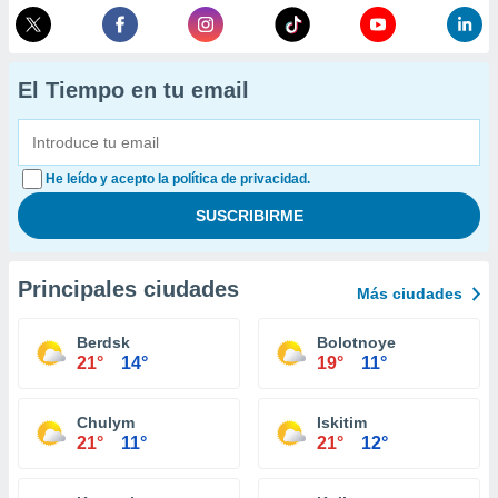
El Tiempo en tu email
He leído y acepto la política de privacidad.
Principales ciudades
Más ciudades
Berdsk
Bolotnoye
21°
14°
19°
11°
Chulym
Iskitim
21°
11°
21°
12°