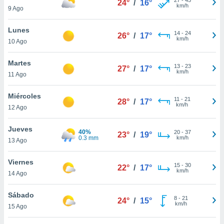
24°
/
16°
ublicidad y
km/h
9 Ago
do en
Lunes
 mismo.
14
-
24
26°
/
17°
km/h
sultar más
10 Ago
 en nuestra
 Cookies
y
Martes
13
-
23
27°
/
17°
ualquier
km/h
11 Ago
ento
Miércoles
 botón
11
-
21
28°
/
17°
km/h
12 Ago
ación de
kies
 disponible
Jueves
40%
20
-
37
23°
/
19°
e nuestra
0.3 mm
km/h
13 Ago
.
Viernes
IVAMENTE,
15
-
30
22°
/
17°
km/h
14 Ago
as
Sábado
8
-
21
24°
/
15°
 a cookies
km/h
15 Ago
 no aceptar