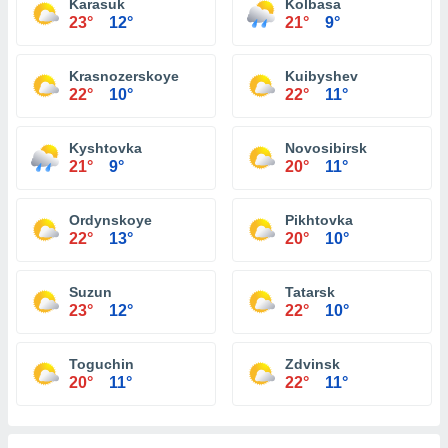
Karasuk
Kolbasa
23°
12°
21°
9°
Krasnozerskoye
Kuibyshev
22°
10°
22°
11°
Kyshtovka
Novosibirsk
21°
9°
20°
11°
Ordynskoye
Pikhtovka
22°
13°
20°
10°
Suzun
Tatarsk
23°
12°
22°
10°
Toguchin
Zdvinsk
20°
11°
22°
11°