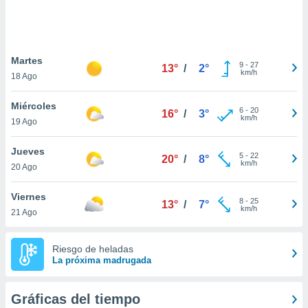
ste abono
 botón
.
Martes
9
-
27
13°
/
2°
nto,
km/h
18 Ago
cios
Miércoles
kies,
6
-
20
16°
/
3°
km/h
19 Ago
ores únicos
as similares
nar,
Jueves
5
-
22
20°
/
8°
rocesar
km/h
20 Ago
onales como
 este sitio
Viernes
recciones IP
8
-
25
13°
/
7°
km/h
21 Ago
ficadores de
 posible
s
Riesgo de heladas
 traten tus
La próxima madrugada
nales en
 interés
go a lo que
Gráficas del tiempo
nerte. Para