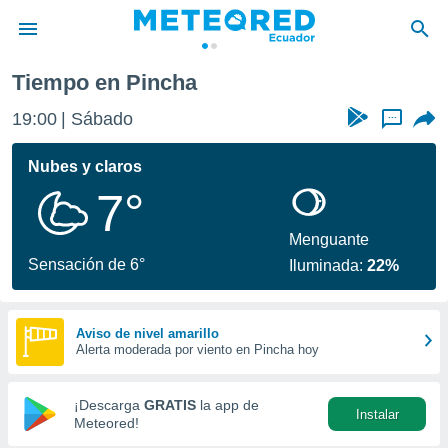
Tiempo en Pincha
privacidad
19:00
Sábado
...
o de
com.ec) ha
Nubes y claros
ado por
7°
es para
ue la
 que se
Menguante
e calidad.
Sensación de 6°
Iluminada:
22%
eder a este
ediante las
opciones:
Aviso de nivel amarillo
Alerta moderada por viento en Pincha hoy
ookies y
e forma
¡Descarga
GRATIS
la app de
Instalar
d digital
Meteored!
ada, basada