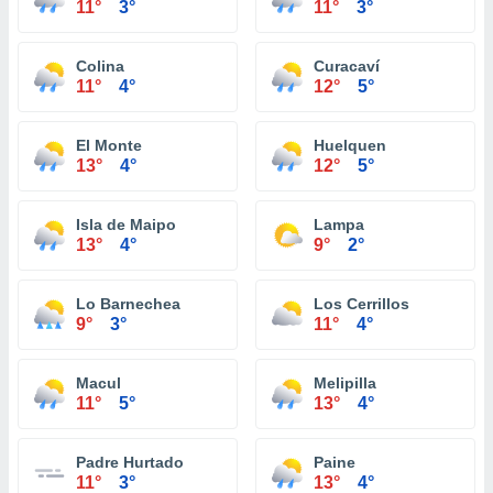
11°
3°
11°
3°
Colina
Curacaví
11°
4°
12°
5°
El Monte
Huelquen
13°
4°
12°
5°
Isla de Maipo
Lampa
13°
4°
9°
2°
Lo Barnechea
Los Cerrillos
9°
3°
11°
4°
Macul
Melipilla
11°
5°
13°
4°
Padre Hurtado
Paine
11°
3°
13°
4°