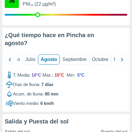
36
ados con el
PM₂₅ (22 µg/m³)
 seleccionar
o.
calización
precisa e
ión mediante
¿Qué tiempo hace en Pincha en
agosto
?
, publicidad
dos,
yo
Junio
Julio
Agosto
Septiembre
Octubre
Noviemb
 publicidad
,
ón de
T. Media:
10°C
Max.:
15°C
Min:
5°C
 desarrollo
s.
Días de lluvia:
7
días
tros 1199
Acum. de lluvia:
80 mm
ios
Viento medio:
6 km/h
Salida y Puesta del sol
Salida del sol
Puesta del sol