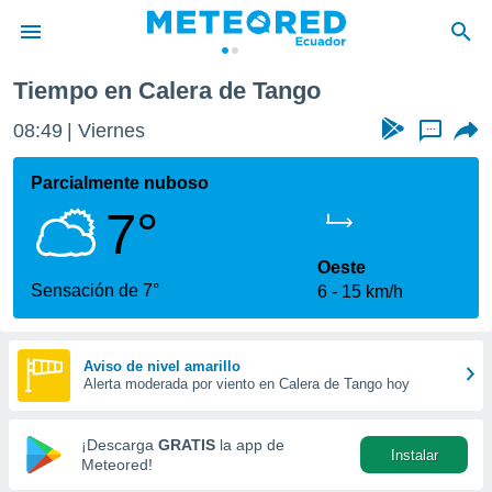
ango
Tiempo en Calera de Tango
privacidad
08:49
Viernes
...
o de
com.ec) ha
Parcialmente nuboso
ado por
7°
es para
ue la
 que se
Oeste
e calidad.
Sensación de 7°
6
15 km/h
eder a este
ediante las
opciones:
Aviso de nivel amarillo
Alerta moderada por viento en Calera de Tango hoy
ookies y
e forma
¡Descarga
GRATIS
la app de
Instalar
d digital
Meteored!
ada, basada