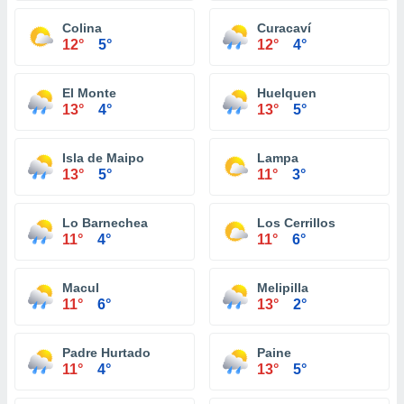
Colina
Curacaví
12°
5°
12°
4°
El Monte
Huelquen
13°
4°
13°
5°
Isla de Maipo
Lampa
13°
5°
11°
3°
Lo Barnechea
Los Cerrillos
11°
4°
11°
6°
Macul
Melipilla
11°
6°
13°
2°
Padre Hurtado
Paine
11°
4°
13°
5°