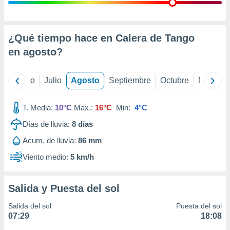
ados con el
 seleccionar
o.
calización
¿Qué tiempo hace en Calera de Tango
precisa e
en
agosto
?
ión mediante
, publicidad
yo
Junio
Julio
Agosto
Septiembre
Octubre
Noviemb
dos,
 publicidad
T. Media:
10°C
Max.:
16°C
Min:
4°C
,
Días de lluvia:
8
días
ón de
 desarrollo
Acum. de lluvia:
86 mm
s.
Viento medio:
5 km/h
tros 1199
ios
Salida y Puesta del sol
Salida del sol
Puesta del sol
07:29
18:08