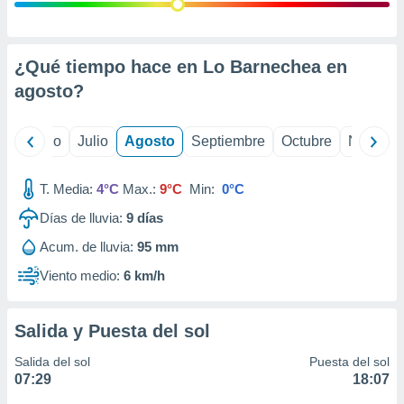
ados con el
 seleccionar
o.
calización
¿Qué tiempo hace en Lo Barnechea en
precisa e
agosto
?
ión mediante
, publicidad
yo
Junio
Julio
Agosto
Septiembre
Octubre
Noviemb
dos,
 publicidad
T. Media:
4°C
Max.:
9°C
Min:
0°C
,
Días de lluvia:
9
días
ón de
 desarrollo
Acum. de lluvia:
95 mm
s.
Viento medio:
6 km/h
tros 1199
ios
Salida y Puesta del sol
Salida del sol
Puesta del sol
07:29
18:07