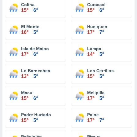
Colina
Curacaví
15°
6°
15°
6°
El Monte
Huelquen
16°
5°
17°
7°
Isla de Maipo
Lampa
17°
6°
14°
5°
Lo Barnechea
Los Cerrillos
13°
5°
15°
5°
Macul
Melipilla
15°
6°
17°
5°
Padre Hurtado
Paine
15°
5°
17°
7°
Peñalolén
Pirque