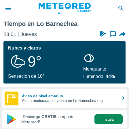
ea
Tiempo en Lo Barnechea
privacidad
23:01
Jueves
...
o de
com.ec) ha
Nubes y claros
ado por
9°
es para
ue la
 que se
Menguante
e calidad.
Sensación de 10°
Iluminada:
44%
eder a este
ediante las
opciones:
Aviso de nivel amarillo
Alerta moderada por viento en Lo Barnechea hoy
ookies y
e forma
¡Descarga
GRATIS
la app de
Instalar
d digital
Meteored!
ada, basada