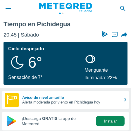
a
Tiempo en Pichidegua
privacidad
20:45
Sábado
...
o de
com.ec) ha
Cielo despejado
ado por
6°
es para
ue la
 que se
Menguante
e calidad.
Sensación de 7°
Iluminada:
22%
eder a este
ediante las
opciones:
Aviso de nivel amarillo
Alerta moderada por viento en Pichidegua hoy
ookies y
e forma
¡Descarga
GRATIS
la app de
Instalar
d digital
Meteored!
ada, basada